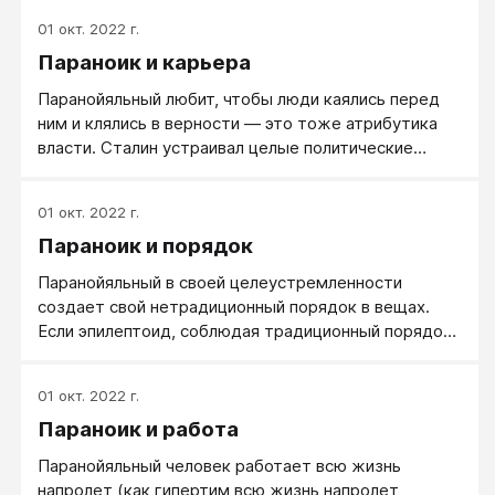
01 окт. 2022 г.
Параноик и карьера
Паранойяльный любит, чтобы люди каялись перед
ним и клялись в верности — это тоже атрибутика
власти. Сталин устраивал целые политические
спектакли с покаянием. Нравится паранойяльному и
чинопочитание. Встав у власти, даже
01 окт. 2022 г.
неформальной, даже только внутри небольшой
Параноик и порядок
группы, он требует соблюдения субординации,
устанавливает порядок приема людей. Питает
Паранойяльный в своей целеустремленности
слабость к лести, хотя и не всегда на нее
создает свой нетрадиционный порядок в вещах.
поддается. Чинопочитание паранойяльный любит,
Если эпилептоид, соблюдая традиционный порядок,
впрочем, лишь по отношению к себе, но сам не
ставит книги «по росту», то у паранойяльного они
почитает вышестоящих.
расставлены по содержанию, так что ряды нужных
01 окт. 2022 г.
для работы книг могут выглядеть неаккуратно. И
Параноик и работа
если этот рабочий порядок в кабинете или на
рабочем столе в общей комнате кто-то нарушает,
Паранойяльный человек работает всю жизнь
паранойяльный резко реагирует. Сам же он может
напролет (как гипертим всю жизнь напролет