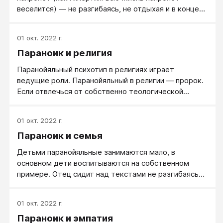
ради своего порядка нарушить порядок, введенный
веселится) — не разгибаясь, не отдыхая и в конце
кем-то до него.
концов валясь от усталости на диван в одежде, не
имея сил даже умыться перед сном. Он не
01 окт. 2022 г.
опаздывает на деловые мероприятия, если еще не
Параноик и религия
завоевал авторитет. Но если он уже «на коне», то
может и опаздывать.
Паранойяльный психотип в религиях играет
ведущие роли. Паранойяльный в религии — пророк.
Если отвлечься от собственно теологической
проблематики, а брать человеческое, то и Магомет,
и Моисей, и Будда, и Заратустра, и сам Христос —
01 окт. 2022 г.
личности паранойяльные. Во всех евангелиях, во
Параноик и семья
всех фильмах об Иисусе Христе это хорошо
проиллюстрировано.
Детьми паранойяльные занимаются мало, в
основном дети воспитываются на собственном
примере. Отец сидит над текстами не разгибаясь
или погружен в оргработу, и сын включается в это.
В промежутках — обсуждение дел, и сын
01 окт. 2022 г.
вовлекается в него. Но специально проверять
Параноик и эмпатия
дневники, ходить на родительские собрания, решать