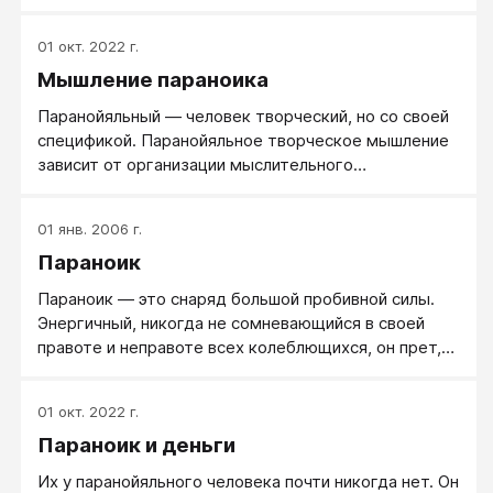
окружающим.
01 окт. 2022 г.
Мышление параноика
Паранойяльный — человек творческий, но со своей
спецификой. Паранойяльное творческое мышление
зависит от организации мыслительного
ассоциативного ряда, а он недостаточно широк и
ограничен узкой направленностью личности
01 янв. 2006 г.
паранойяльного.
Параноик
Параноик — это снаряд большой пробивной силы.
Энергичный, никогда не сомневающийся в своей
правоте и неправоте всех колеблющихся, он прет,
как танк, и сопротивление только усиливает его
напор.
01 окт. 2022 г.
Параноик и деньги
Их у паранойяльного человека почти никогда нет. Он