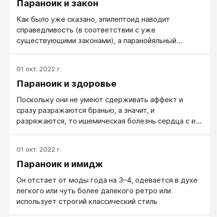
Параноик и закон
говорить того, что не считал истиной.
Как было уже сказано, эпилептоид наводит
справедливость (в соответствии с уже
существующими законами), а паранойяльный
стремится вводить справедливость, то есть новые,
более совершенные, с его точки зрения, законы. Но
01 окт. 2022 г.
по отношению к уже существующим законам
Параноик и здоровье
паранойяльный не лоялен. Он склонен преступить их.
Поскольку они не умеют сдерживать аффект и
сразу разражаются бранью, а значит, и
разряжаются, то ишемическая болезнь сердца с ее
инфарктами и гипертоническая болезнь с ее
инсультами им в молодом и среднем возрасте не
01 окт. 2022 г.
угрожают. Но хуже обстоит дело с желудочно-
Параноик и имидж
кишечным трактом.
Он отстает от моды года на 3–4, одевается в духе
легкого или чуть более далекого ретро или
использует строгий классический стиль