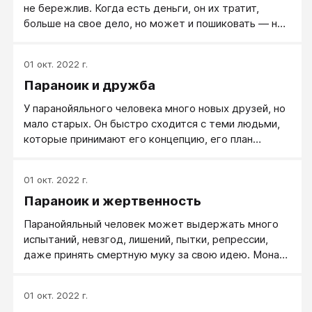
не бережлив. Когда есть деньги, он их тратит,
больше на свое дело, но может и пошиковать — не
только гипертиму «гулять так гулять» (это, скорее
всего, в нем говорит истероидное). Он звонит по
01 окт. 2022 г.
междугороднему телефону, транжирит
Параноик и дружба
электричество, тратится на такси,
ксерокопирование, дорогостоящую еду в
У паранойяльного человека много новых друзей, но
ресторанах. При этом опять-таки он может делать
мало старых. Он быстро сходится с теми людьми,
это за счет других людей.
которые принимают его концепцию, его план
действий, но быстро расходится с ними, рвет
отношения, как только человек обнаруживает
01 окт. 2022 г.
самостоятельность мышления, непокорность. И
Параноик и жертвенность
делает это нередко с шумом и негодованием, при
этом его самое частое оценочное слово —
Паранойяльный человек может выдержать много
«предатель». Люди вокруг него быстро сменяются.
испытаний, невзгод, лишений, пытки, репрессии,
Возле него калейдоскоп людей, из которого он
даже принять смертную муку за свою идею. Монах
черпает новых друзей. Друзьями он считает только
Джордано Бруно 12 лет шел к костру на одной из
тех, кто на сегодня приемлет его идеи и служит им,
центральных площадей в Риме, где ему спустя века
то есть только своих адептов.
01 окт. 2022 г.
поставили памятник. А ради чего ? Чтобы не