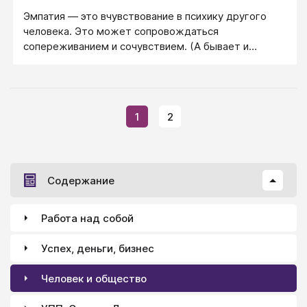
с ребенком арифметические задачки — это
Эмпатия — это вчувствование в психику другого
увольте.
человека. Это может сопровождаться
сопереживанием и сочувствием. (А бывает и
«отрицательная» эмпатия — с подчинением
человека.)
1
2
Содержание
Работа над собой
Успех, деньги, бизнес
Человек и общество