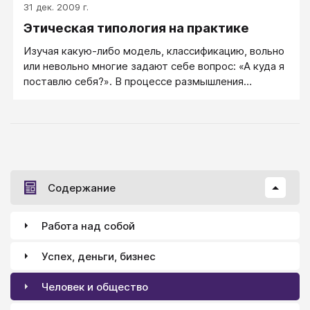
31 дек. 2009 г.
Этическая типология на практике
Изучая какую-либо модель, классификацию, вольно
или невольно многие задают себе вопрос: «А куда я
поставлю себя?». В процессе размышления
положение на диаграмме может меняться от
романтика до потребителя, а иногда и до паразита.
Что, в конце концов, приводит к вопросу: «Что мне
с этим делать?».
Содержание
Работа над собой
Успех, деньги, бизнес
Человек и общество