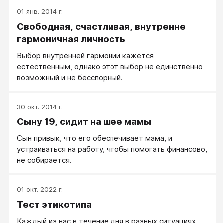
было. Если человек так живет за свой счет, это
01 янв. 2014 г.
нормальный Потребитель, основа современного
Свободная, счастливая, внутренне
общества, если же его лозунг: «Кто бы меня
накормил?» и он ищет возможность пожить за счет
гармоничная личность
чей-то — это знакомый нам Паразит. (Он же —
Выбор внутренней гармонии кажется
Эксплуататор).
естественным, однако этот выбор не единственно
возможный и не бесспорный.
30 окт. 2014 г.
Сыну 19, сидит на шее мамы
Сын привык, что его обеспечивает мама, и
устраиваться на работу, чтобы помогать финансово,
не собирается.
01 окт. 2022 г.
Тест этикотипа
Каждый из нас в течение дня в разных ситуациях