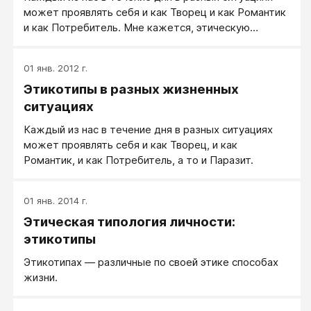
может проявлять себя и как Творец и как Романтик
и как Потребитель. Мне кажется, этическую
типологию личности разумно связывать и строить
на основе трех основных кругов жизненных
01 янв. 2012 г.
ценностей. Есть предположение, что один и тот же
Этикотипы в разных жизненных
человек может, к примеру, в личных отношениях
действовать, в основном, как Потребитель, между
ситуациях
тем, как в работе он чаще Творец.
Каждый из нас в течение дня в разных ситуациях
может проявлять себя и как Творец, и как
Романтик, и как Потребитель, а то и Паразит.
01 янв. 2014 г.
Этическая типология личности:
этикотипы
Этикотипах — различные по своей этике способах
жизни.