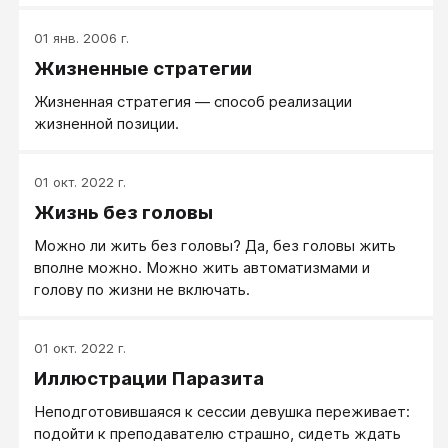
Обычно детям в большей степени свойственно
реагировать на мелочи, не замечая крупных
01 янв. 2006 г.
событий: Да что там война, у меня паровозик
Жизненные стратегии
сломался!
Жизненная стратегия — способ реализации
жизненной позиции.
01 окт. 2022 г.
Жизнь без головы
Можно ли жить без головы? Да, без головы жить
вполне можно. Можно жить автоматизмами и
голову по жизни не включать.
01 окт. 2022 г.
Иллюстрации Паразита
Неподготовившаяся к сессии девушка переживает:
подойти к преподавателю страшно, сидеть ждать