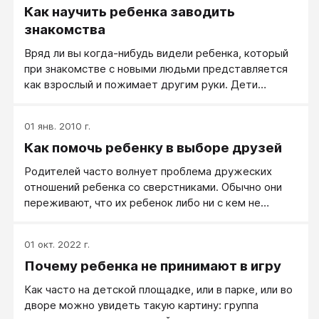
Как научить ребенка заводить
знакомства
Вряд ли вы когда-нибудь видели ребенка, который
при знакомстве с новыми людьми представляется
как взрослый и пожимает другим руки. Дети
знакомятся, присоединяясь к группе играющих
детей. Некоторые дети не знают, как это делается,
01 янв. 2010 г.
поэтому предпочитают играть одни. Другие
Как помочь ребенку в выборе друзей
предпринимают попытки вступить в игру, но делают
это таким способом, что быстро начинают
Родителей часто волнует проблема дружеских
раздражать остальных детей. В этой статье вы
отношений ребенка со сверстниками. Обычно они
найдете рекомендации, как помочь ребенку
переживают, что их ребенок либо ни с кем не
научиться знакомиться.
дружит, либо дружит не с тем, с кем надо.
Проблемы с друзьями обычно возникают у
01 окт. 2022 г.
застенчивых детей. Действительно, застенчивые и
Почему ребенка не принимают в игру
робкие дети чаще, чем агрессивные, страдают от
изоляции. Поэтому очень стеснительному и
Как часто на детской площадке, или в парке, или во
замкнутому ребенку нужна помощь взрослых,
дворе можно увидеть такую картину: группа
чтобы наладить общение.