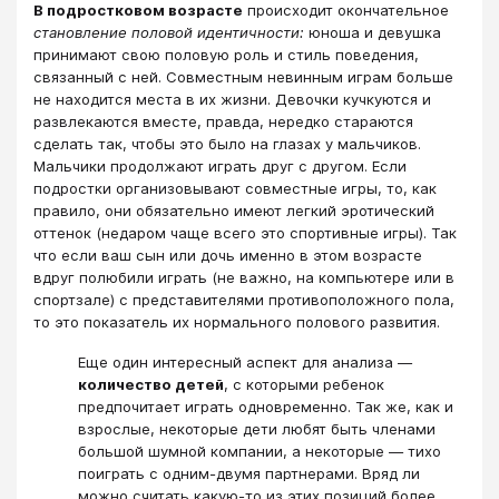
В подростковом возрасте
происходит окончательное
становление половой идентичности:
юноша и девушка
принимают свою половую роль и стиль поведения,
связанный с ней. Совместным невинным играм больше
не находится места в их жизни. Девочки кучкуются и
развлекаются вместе, правда, нередко стараются
сделать так, чтобы это было на глазах у мальчиков.
Мальчики продолжают играть друг с другом. Если
подростки организовывают совместные игры, то, как
правило, они обязательно имеют легкий эротический
оттенок (недаром чаще всего это спортивные игры). Так
что если ваш сын или дочь именно в этом возрасте
вдруг полюбили играть (не важно, на компьютере или в
спортзале) с представителями противоположного пола,
то это показатель их нормального полового развития.
Еще один интересный аспект для анализа ―
количество детей
, с которыми ребенок
предпочитает играть одновременно. Так же, как и
взрослые, некоторые дети любят быть членами
большой шумной компании, а некоторые ― тихо
поиграть с одним-двумя партнерами. Вряд ли
можно считать какую-то из этих позиций более