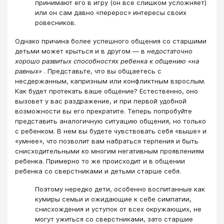
принимают его в игру (он все слишком усложняет)
или он сам давно «перерос» интересы своих
ровесников.
Однако причина более успешного общения со старшими
детьми может крыться и в другом ― в
недостаточно
хорошо развитых способностях ребенка к общению «на
равных»
. Представьте, что вы общаетесь с
несдержанным, капризным или конфликтным взрослым.
Как будет протекать ваше общение? Естественно, оно
вызовет у вас раздражение, и при первой удобной
возможности вы его прекратите. Теперь попробуйте
представить аналогичную ситуацию общения, но только
с ребенком. В нем вы будете чувствовать себя «выше» и
«умнее», что позволит вам набраться терпения и быть
снисходительными ко многим негативным проявлениям
ребенка. Примерно то же происходит и в общении
ребенка со сверстниками и детьми старше себя.
Поэтому нередко дети, особенно воспитанные как
кумиры семьи и ожидающие к себе симпатии,
снисхождения и уступок от всех окружающих, не
могут ужиться со сверстниками, зато старшие