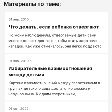
Материалы по теме:
01 янв. 2010 г.
Что делать, если ребенка отвергают
По моим наблюдениям, отвергаемые дети сами
многое делают для того, чтобы стать жертвами
нападок. Как уже отмечалось, они легко поддаются
на провокации одноклассников, выдают
ожидаемые, часто неадекватные, реакции.
01 янв. 2010 г.
Избирательные взаимоотношения
между детьми
Картина взаимоотношений между сверстниками в
группах детского сада достаточно сложна и
неоднозначна. К одним сверстникам,
изобретательным в играх, дошкольники относятся с
симпатией и стремятся к ним, других сторонятся,
01 окт. 2022 г.
несмотря на наличие у них таких же качеств.