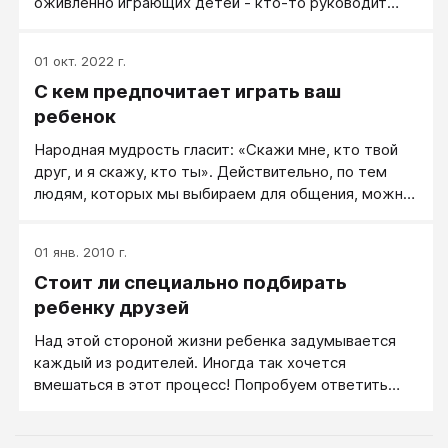
оживленно играющих детей - кто-то руководит
игрой, указывая, что кому делать; кто-то сам
вносит в сюжет игры новый поворот; кто-то ждет
01 окт. 2022 г.
распоряжений «игрового лидера» - организатора и
С кем предпочитает играть ваш
покорно их выполняет; кто-то просто подает
нужную игрушку и с готовностью бросается
ребенок
отыскивать недостающий кубик (кастрюльку,
Народная мудрость гласит: «Скажи мне, кто твой
пистолет)... А один ребенок стоит невдалеке, так,
друг, и я скажу, кто ты». Действительно, по тем
чтобы было видно и слышно играющих, но в то же
людям, которых мы выбираем для общения, можно
время чтобы не привлекать их внимания. Он и не
многое сказать о нас самих. Хотя эту
привлекает.
закономерность иногда слишком упрощают, считая,
01 янв. 2010 г.
что качества друга практически совпадают с
Стоит ли специально подбирать
характеристиками самого человека: грубый
выбирает грубого, умный - умного, агрессивный -
ребенку друзей
агрессивного. В реальной жизни, разумеется, не
Над этой стороной жизни ребенка задумывается
все так однозначно.
каждый из родителей. Иногда так хочется
вмешаться в этот процесс! Попробуем ответить
самим себе на некоторые вопросы. Стоит ли
специально подбирать ребенку друзей? Известный