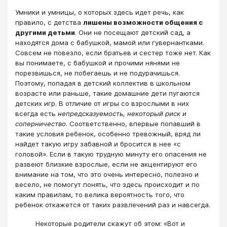
Умники и умницы, о которых здесь идет речь, как
правило, с детства
лишены возможности общения с
другими детьми
. Они не посещают детский сад, а
находятся дома с бабушкой, мамой или гувернантками.
Совсем не повезло, если братьев и сестер тоже нет. Как
вы понимаете, с бабушкой и прочими нянями не
порезвишься, не побегаешь и не подурачишься.
Поэтому, попадая в детский коллектив в школьном
возрасте или раньше, такие домашние дети пугаются
детских игр. В отличие от игры со взрослыми в них
всегда есть
непредсказуемость, некоторый риск и
соперничество
. Соответственно, впервые попавший в
такие условия ребенок, особенно тревожный, вряд ли
найдет такую игру забавной и бросится в нее «с
головой». Если в такую трудную минуту его опасения не
развеют близкие взрослые, если не акцентируют его
внимание на том, что это очень интересно, полезно и
весело, не помогут понять, что здесь происходит и по
каким правилам, то велика вероятность того, что
ребенок откажется от таких развлечений раз и навсегда.
Некоторые родители скажут об этом: «Вот и