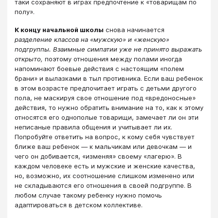
таки сохраняют в играх предпочтение к «товарищам по
полу».
К концу начальной школы
снова начинается
разделение классов на «мужскую» и «женскую»
подгруппы. Взаимные симпатии уже не принято выражать
открыто,
поэтому отношения между полами иногда
напоминают боевые действия с настоящим «полем
брани» и вылазками в тыл противника. Если ваш ребенок
в этом возрасте предпочитает играть с детьми другого
пола, не маскируя свое отношение под «вредоносные»
действия, то нужно обратить внимание на то, как к этому
относятся его однополые товарищи, замечает ли он эти
неписаные правила общения и учитывает ли их.
Попробуйте ответить на вопрос, к кому себя чувствует
ближе ваш ребенок ― к мальчикам или девочкам ― и
чего он добивается, «изменяя» своему «лагерю». В
каждом человеке есть и мужские и женские качества,
но, возможно, их соотношение слишком изменено или
не складываются его отношения в своей подгруппе. В
любом случае такому ребенку нужно помочь
адаптироваться в детском коллективе.