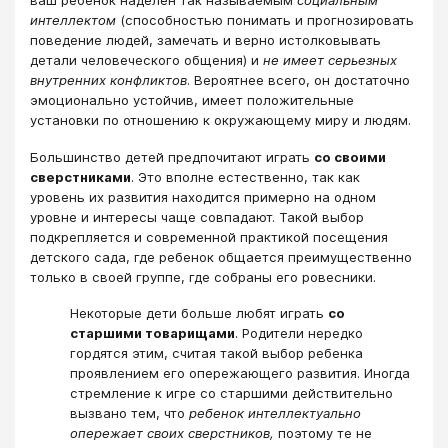
ваш ребенок наделен так называемым
социальным
интеллектом
(способностью понимать и прогнозировать
поведение людей, замечать и верно истолковывать
детали человеческого общения) и
не имеет серьезных
внутренних конфликтов
. Вероятнее всего, он достаточно
эмоционально устойчив, имеет положительные
установки по отношению к окружающему миру и людям.
Большинство детей предпочитают играть
со своими
сверстниками
. Это вполне естественно, так как
уровень их развития находится примерно на одном
уровне и интересы чаще совпадают. Такой выбор
подкрепляется и современной практикой посещения
детского сада, где ребенок общается преимущественно
только в своей группе, где собраны его ровесники.
Некоторые дети больше любят играть
со
старшими товарищами
. Родители нередко
гордятся этим, считая такой выбор ребенка
проявлением его опережающего развития. Иногда
стремление к игре со старшими действительно
вызвано тем, что
ребенок интеллектуально
опережает своих сверстников,
поэтому те не