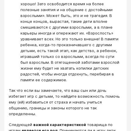
хорошо! Зато освободится время на более
полезные занятия и на общение с достойными
взрослыми». Может быть, это и не трагедия. В
конце концов, вырастая, такие дети вполне
смешиваются с другими взрослыми, а в плане
карьеры иногда и опережают их. «Взрослость»
уравнивает всех. Но это только внешне! В памяти
ребенка, когда-то проказничавшего с другими
детьми, есть такой этап, как детство, а ребенок,
игравший только со взрослыми, всегда по сути
был взрослым. В отягощенной заботами взрослой
жизни ему будет не хватать копилки детских
радостей, чтобы иногда отдохнуть, перебирая в
памяти ее содержимое.
Так что если вы замечаете, что ваш сын или дочь
избегает игр с детьми, то найдите возможность помочь
ему (ей) избавиться от страха и начать учиться
общению, границы и законы которого не так
определенны.
Следующей
важной характеристикой
товарища по
играм
является его пол
. Принимаются ли в игру дети