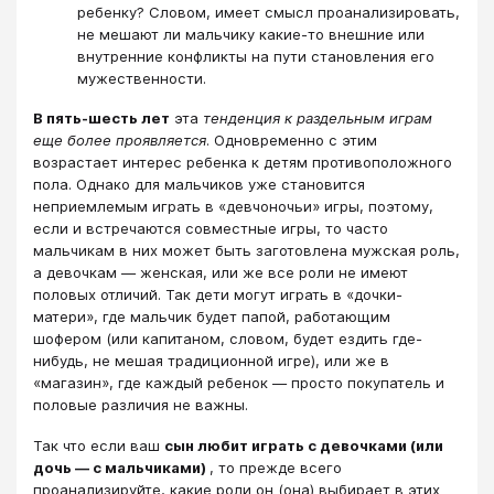
ребенку? Словом, имеет смысл проанализировать,
не мешают ли мальчику какие-то внешние или
внутренние конфликты на пути становления его
мужественности.
В пять-шесть лет
эта
тенденция к раздельным играм
еще более проявляется
. Одновременно с этим
возрастает интерес ребенка к детям противоположного
пола. Однако для мальчиков уже становится
неприемлемым играть в «девчоночьи» игры, поэтому,
если и встречаются совместные игры, то часто
мальчикам в них может быть заготовлена мужская роль,
а девочкам ― женская, или же все роли не имеют
половых отличий. Так дети могут играть в «дочки-
матери», где мальчик будет папой, работающим
шофером (или капитаном, словом, будет ездить где-
нибудь, не мешая традиционной игре), или же в
«магазин», где каждый ребенок ― просто покупатель и
половые различия не важны.
Так что если ваш
сын любит играть с девочками (или
дочь ― с мальчиками)
, то прежде всего
проанализируйте, какие роли он (она) выбирает в этих