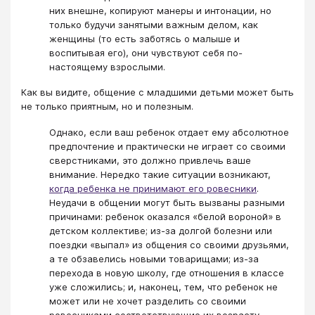
них внешне, копируют манеры и интонации, но
только будучи занятыми важным делом, как
женщины (то есть заботясь о малыше и
воспитывая его), они чувствуют себя по-
настоящему взрослыми.
Как вы видите, общение с младшими детьми может быть
не только приятным, но и полезным.
Однако, если ваш ребенок отдает ему абсолютное
предпочтение и практически не играет со своими
сверстниками, это должно привлечь ваше
внимание. Нередко такие ситуации возникают,
когда ребенка не принимают его ровесники
.
Неудачи в общении могут быть вызваны разными
причинами: ребенок оказался «белой вороной» в
детском коллективе; из-за долгой болезни или
поездки «выпал» из общения со своими друзьями,
а те обзавелись новыми товарищами; из-за
перехода в новую школу, где отношения в классе
уже сложились; и, наконец, тем, что ребенок не
может или не хочет разделить со своими
ровесниками соответствующие их возрасту