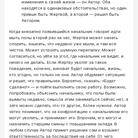
изменения в своей жизни — он Автор. Оба
находятся в одинаковых обстоятельствах, но один
привык быть Жертвой, а второй — решил быть
Автором.
Когда внезапно появившийся начальник говорит идти
мыть полы второй раз за час, Жертва может начать
спорить, хныкать, что недавно уже мыли, и там всё
чистое. Может устроить шумную перепалку. Может
согласиться, но уйти за угол, где начальник не видит, и
ничего не делать. Если Жертву уволят за такое
поведение, конечно, виноват будет начальник, жизнь,
кто угодно, но только не она. Автор обдумает ситуацию
и решит, что правильнее. Вероятно, сказать: «Будет
сделано!» — и пойти выполнять свою работу. Возможно,
попробовать объяснить начальнику, что полы были
вымыты недавно, смысла этим заниматься сейчас нет, а
зато можно сделать что-то другое, более нужное. Автор
чётко понимает, что за конфронтацию с начальником его
могут уволить, и принимает это. Впрочем, его могут и
назначить старшим смены с повышением оклада. В
любом случае Автор примет решение сам и возьмет
ответственность за последствия на себя. От чего