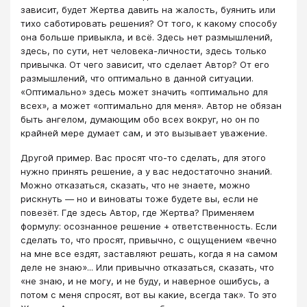
зависит, будет Жертва давить на жалость, буянить или
тихо саботировать решения? От того, к какому способу
она больше привыкла, и всё. Здесь нет размышлений,
здесь, по сути, нет человека-личности, здесь только
привычка. От чего зависит, что сделает Автор? От его
размышлений, что оптимально в данной ситуации.
«Оптимально» здесь может значить «оптимально для
всех», а может «оптимально для меня». Автор не обязан
быть ангелом, думающим обо всех вокруг, но он по
крайней мере думает сам, и это вызывает уважение.
Другой пример. Вас просят что-то сделать, для этого
нужно принять решение, а у вас недостаточно знаний.
Можно отказаться, сказать, что не знаете, можно
рискнуть — но и виноваты тоже будете вы, если не
повезёт. Где здесь Автор, где Жертва? Применяем
формулу: осознанное решение + ответственность. Если
сделать то, что просят, привычно, с ощущением «вечно
на мне все ездят, заставляют решать, когда я на самом
деле не знаю»... Или привычно отказаться, сказать, что
«не знаю, и не могу, и не буду, и наверное ошибусь, а
потом с меня спросят, вот вы какие, всегда так». То это