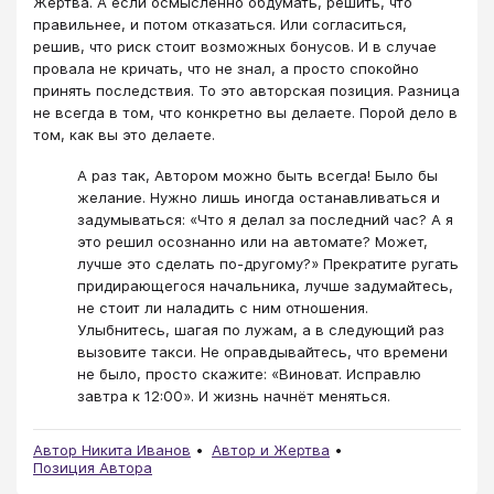
Жертва. А если осмысленно обдумать, решить, что
правильнее, и потом отказаться. Или согласиться,
решив, что риск стоит возможных бонусов. И в случае
провала не кричать, что не знал, а просто спокойно
принять последствия. То это авторская позиция. Разница
не всегда в том, что конкретно вы делаете. Порой дело в
том, как вы это делаете.
А раз так, Автором можно быть всегда! Было бы
желание. Нужно лишь иногда останавливаться и
задумываться: «Что я делал за последний час? А я
это решил осознанно или на автомате? Может,
лучше это сделать по-другому?» Прекратите ругать
придирающегося начальника, лучше задумайтесь,
не стоит ли наладить с ним отношения.
Улыбнитесь, шагая по лужам, а в следующий раз
вызовите такси. Не оправдывайтесь, что времени
не было, просто скажите: «Виноват. Исправлю
завтра к 12:00». И жизнь начнёт меняться.
Автор Никита Иванов
Автор и Жертва
Позиция Автора