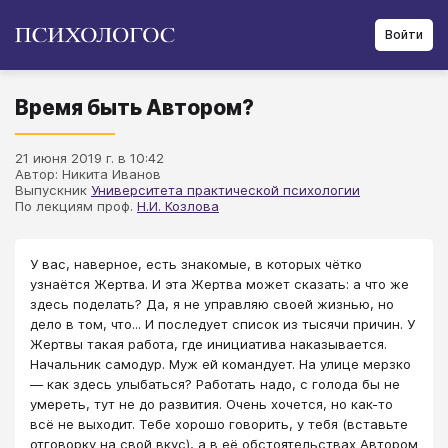
Войти
Время быть Автором?
21 июня 2019 г. в 10:42
Автор: Никита Иванов
Выпускник
Университета практической психологии
По лекциям проф.
Н.И. Козлова
У вас, наверное, есть знакомые, в которых чётко
узнаётся Жертва. И эта Жертва может сказать: а что же
здесь поделать? Да, я не управляю своей жизнью, но
дело в том, что... И последует список из тысячи причин. У
Жертвы такая работа, где инициатива наказывается.
Начальник самодур. Муж ей командует. На улице мерзко
— как здесь улыбаться? Работать надо, с голода бы не
умереть, тут не до развития. Очень хочется, но как-то
всё не выходит. Тебе хорошо говорить, у тебя (вставьте
отговорку на свой вкус), а в её обстоятельствах Автором