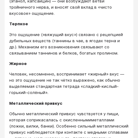
(этанол, капсаицин) — они возбуждают ветви
тройничного нерва, и вносят свой вклад в «чисто
вкусовое» ощущение.
Терпкое
Это ощущение (»вяжущий вкус») связано с рецепцией
дубильных веществ (таннины в чае, в ягодах терна и
др.). Механизм его возникновения связывают со
связыванием таннинов и белков, богатых пролином.
Жирное
Человек, несомненно, воспринимает «жирный» вкус —
но это ощущение не так чётко выражено, как обычно
выделяемая стандартная тетрада «сладкий-кислый-
горький-солёный».
Металлический привкус
Обычно металлический привкус чувствуется у пищи,
которая соприкасалась с окисленнымиметаллами
(ложки, вилки, банки). Особенно сильный металлический
привкус наблюдается при контакте с медными сплавами