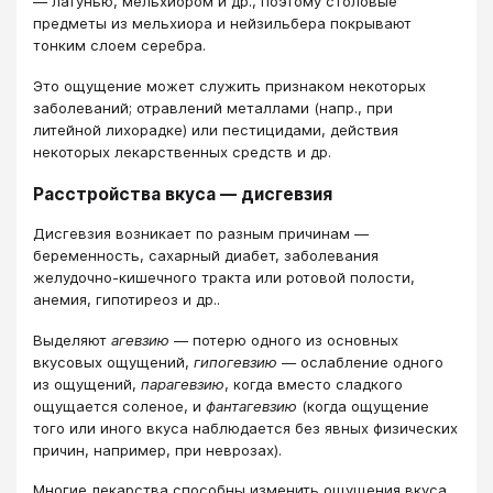
— латунью, мельхиором и др., поэтому столовые
предметы из мельхиора и нейзильбера покрывают
тонким слоем серебра.
Это ощущение может служить признаком некоторых
заболеваний; отравлений металлами (напр., при
литейной лихорадке) или пестицидами, действия
некоторых лекарственных средств и др.
Расстройства вкуса — дисгевзия
Дисгевзия возникает по разным причинам —
беременность, сахарный диабет, заболевания
желудочно-кишечного тракта или ротовой полости,
анемия, гипотиреоз и др..
Выделяют
агевзию
— потерю одного из основных
вкусовых ощущений,
гипогевзию
— ослабление одного
из ощущений,
парагевзию
, когда вместо сладкого
ощущается соленое, и
фантагевзию
(когда ощущение
того или иного вкуса наблюдается без явных физических
причин, например, при неврозах).
Многие лекарства способны изменить ощущения вкуса,