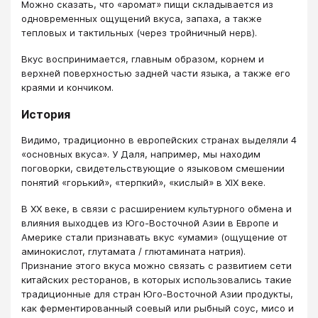
Можно сказать, что «аромат» пищи складывается из
одновременных ощущений вкуса, запаха, а также
тепловых и тактильных (через тройничный нерв).
Вкус воспринимается, главным образом, корнем и
верхней поверхностью задней части языка, а также его
краями и кончиком.
История
Видимо, традиционно в европейских странах выделяли 4
«основных вкуса». У Даля, например, мы находим
поговорки, свидетельствующие о языковом смешении
понятий «горький», «терпкий», «кислый» в ХIХ веке.
В ХХ веке, в связи с расширением культурного обмена и
влияния выходцев из Юго-Восточной Азии в Европе и
Америке стали признавать вкус «умами» (ощущение от
аминокислот, глутамата / глютамината натрия).
Признание этого вкуса можно связать с развитием сети
китайских ресторанов, в которых использовались такие
традиционные для стран Юго-Восточной Азии продукты,
как ферментированный соевый или рыбный соус, мисо и