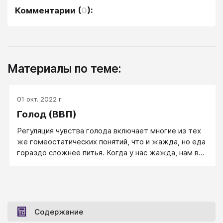
Комментарии
(
0
):
Материалы по теме:
01 окт. 2022 г.
Голод (ВВП)
Регуляция чувства голода включает многие из тех
же гомеостатических понятий, что и жажда, но еда
гораздо сложнее питья. Когда у нас жажда, нам в
общем нужна только вода, и наша жажда
направлена на все, что может ее предоставить. Но
съедобных вещей существует масса. Чтобы быть
здоровыми, нам нужно употребить массу всего
разного (белки, углеводы, жиры, минеральные
Содержание
вещества). Нам нужно соблюдать правильный