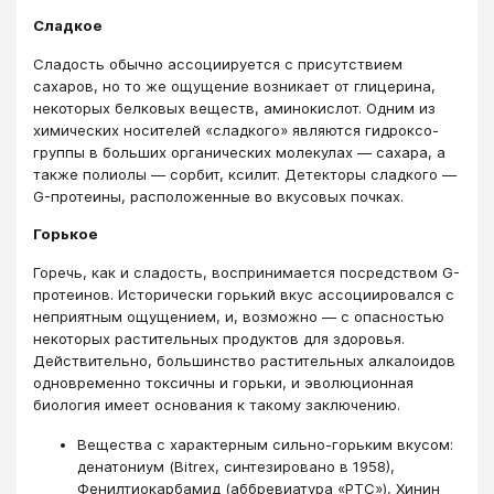
Сладкое
Сладость обычно ассоциируется с присутствием
сахаров, но то же ощущение возникает от глицерина,
некоторых белковых веществ, аминокислот. Одним из
химических носителей «сладкого» являются гидроксо-
группы в больших органических молекулах — сахара, а
также полиолы — сорбит, ксилит. Детекторы сладкого —
G-протеины, расположенные во вкусовых почках.
Горькое
Горечь, как и сладость, воспринимается посредством G-
протеинов. Исторически горький вкус ассоциировался с
неприятным ощущением, и, возможно — с опасностью
некоторых растительных продуктов для здоровья.
Действительно, большинство растительных алкалоидов
одновременно токсичны и горьки, и эволюционная
биология имеет основания к такому заключению.
Вещества с характерным сильно-горьким вкусом:
денатониум (Bitrex, синтезировано в 1958),
Фенилтиокарбамид (аббревиатура «PTC»), Хинин