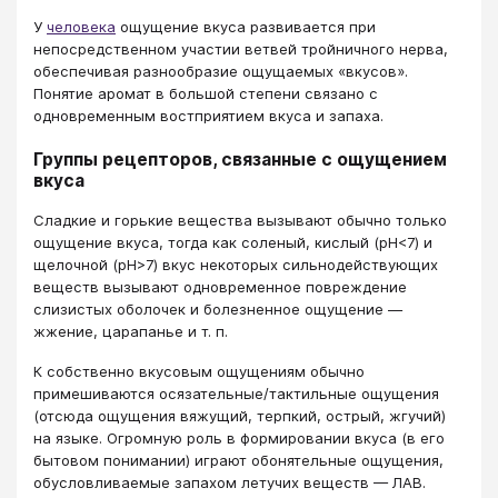
У
человека
ощущение вкуса развивается при
непосредственном участии ветвей тройничного нерва,
обеспечивая разнообразие ощущаемых «вкусов».
Понятие аромат в большой степени связано с
одновременным востприятием вкуса и запаха.
Группы рецепторов, связанные с ощущением
вкуса
Сладкие и горькие вещества вызывают обычно только
ощущение вкуса, тогда как соленый, кислый (pH<7) и
щелочной (pH>7) вкус некоторых сильнодействующих
веществ вызывают одновременное повреждение
слизистых оболочек и болезненное ощущение —
жжение, царапанье и т. п.
К собственно вкусовым ощущениям обычно
примешиваются осязательные/тактильные ощущения
(отсюда ощущения вяжущий, терпкий, острый, жгучий)
на языке. Огромную роль в формировании вкуса (в его
бытовом понимании) играют обонятельные ощущения,
обусловливаемые запахом летучих веществ — ЛАВ.