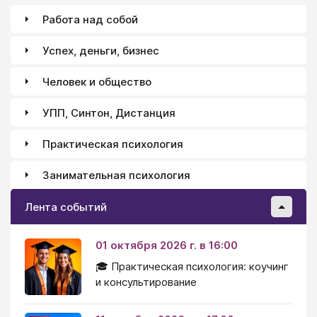
баланс видов еды, в которых всё это содержится.
Работа над собой
Эволюция дала нашему мозгу способы отбора
нужной пищи (и избегания того, чем можно
Успех, деньги, бизнес
отравиться). Среди этих способов — основные
вкусовые предпочтения, с которыми мы
Человек и общество
рождаемся.
УПП, Синтон, Дистанция
Практическая психология
Занимательная психология
Лента событий
01 октября 2026 г. в 16:00
🎓 Практическая психология: коучинг
и консультирование