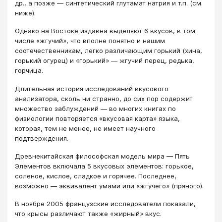
др., а позже — синтетический глутамат натрия и т.п. (см.
ниже).
Однако на Востоке издавна выделяют 6 вкусов, в том
числе «жгучий», что вполне понятно и нашим
соотечественникам, легко различающим горький (хина,
горький огурец) и «горький» — жгучий перец, редька,
горчица.
Длительная история исследований вкусового
анализатора, сколь ни странно, до сих пор содержит
множество заблуждений — во многих книгах по
физиологии повторяется «вкусовая карта» языка,
которая, тем не менее, не имеет научного
подтверждения.
Древнекитайская философская модель мира — Пять
Элементов включала 5 вкусовых элементов: горькое,
соленое, кислое, сладкое и горячее. Последнее,
возможно — эквивалент умами или «жгучего» (пряного).
В ноябре 2005 французские исследователи показали,
что крысы различают также «жирный» вкус.