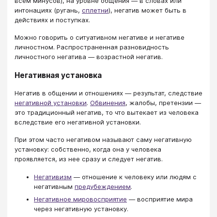
всем минусов), на уровне общения — в словах или
интонациях (ругань,
сплетни
), негатив может быть в
действиях и поступках.
Можно говорить о ситуативном негативе и негативе
личностном. Распространенная разновидность
личностного негатива — возрастной негатив.
Негативная установка
Негатив в общении и отношениях — результат, следствие
негативной установки
.
Обвинения
, жалобы, претензии —
это традиционный негатив, то что вытекает из человека
вследствие его негативной установки.
При этом часто негативом называют саму негативную
установку: собственно, когда она у человека
проявляется, из нее сразу и следует негатив.
Негативизм
— отношение к человеку или людям с
негативным
предубеждением
.
Негативное мировосприятие
— восприятие мира
через негативную установку.