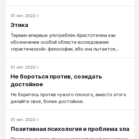
видят: добрая жизнь вознаграждается, не добрая
— наказывается.
01 окт. 2022 г.
Этика
Термин впервые употреблён Аристотелем как
обозначение особой области исследования
«практической» философии, ибо она пытается
ответить на вопрос: что мы должны делать?
Основной целью этики Аристотель называл счастье
01 окт. 2022 г.
— деятельность души в полноте добродетели, то
Не бороться против, созидать
есть самореализацию.
достойное
Не боритесь против чужого плохого, вместо этого
делайте свое, более достойное.
01 окт. 2022 г.
Позитивная психология и проблема зла