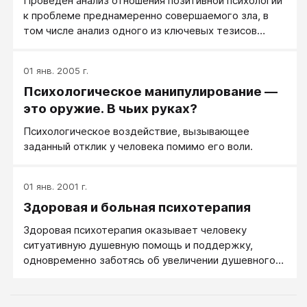
Проведен анализ отношения позитивной психологии
к проблеме преднамеренно совершаемого зла, в
том числе анализ одного из ключевых тезисов
позитивной психологии: «негативная психология»
уделяет изучению зла слишком много внимания.
01 янв. 2005 г.
Показано, что позитивные психологи либо
Психологическое манипулирование —
действительно имеют, либо пытаются создать у
читателя представления о мире настолько
это оружие. В чьих руках?
дружественном, что у его представителей нет
Психологическое воздействие, вызывающее
сколько-нибудь значимых злых намерений, которые
заданный отклик у человека помимо его воли.
необходимо было бы учитывать в практике
позитивного отношения к миру и позитивного
мышления.
01 янв. 2001 г.
Здоровая и больная психотерапия
Здоровая психотерапия оказывает человеку
ситуативную душевную помощь и поддержку,
одновременно заботясь об увеличении душевного
здоровья человека в перспективе.