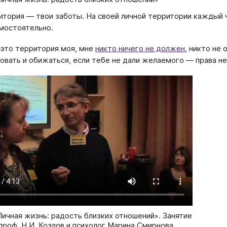
итория — твои заботы. На своей личной территории каждый 
мостоятельно.
 это территория моя, мне
никто ничего не должен
, никто не
овать и обижаться, если тебе не дали желаемого — права н
Личная жизнь: радость близких отношений». Занятие
проф. Н.И. Козлов и психолог Марина Смирнова