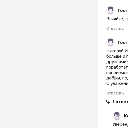
Гост
Влияйте, п
Ответить
Гост
Николай И
больше и п
друзьями?
поработат
неприемле
добры, по
С уважени
Ответить
1
отве
К
Уверен