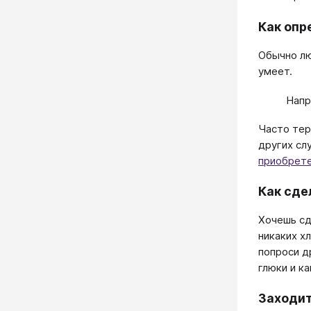
Как опр
Обычно лю
умеет.
Напр
Часто тер
других сл
приобрете
Как сде
Хочешь сд
никаких х
попроси д
глюки и к
Заходит