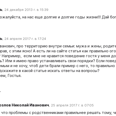
ь
,
24 декабря 2013 г. в 15:39
ожалуйста, на нас еще долгие и долгие годы жизни!!! Дай бог
ь
,
24 апреля 2017 г. в 17:24
ванович, про территорию внутри семьи: мужа и жены, родите
рав, с этим ясно! А есть ли на сайте статья как правильно о
 Например,  если мне не нравится поведение гостя у меня до
ь? Или я имею право устанавливать свои порядки? Если повед
мым и не хочу, чтоб дети брали пример с него, то правильно 
дскажите в какой статье искать ответы на вопросы?

ем, Гостья.
т
озлов Николай Иванович
,
25 апреля 2017 г. в 07:05
, что проблемы с родственниками правильнее решать тому, ч