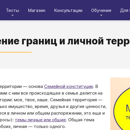
Тесты
Магазин
Консультации
Обучение
Для 
ние границ и личной тер
ерритории — основа
Семейной конституции
. В
вии с ним все происходящее в семье делится на
тории: мое, твое, наше. Семейная территория —
лько имущество, время, друзья и другие ценности,
ся в личном или общем распоряжении, это еще и
просы):
темы личные или общие
. Общая тема
обоих, личная — только одного.