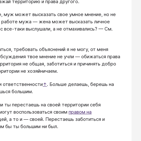
важай территорию и права другого.
е, муж может высказать свое умное мнение, но не
по работе мужа — жена может высказать личное
ас все-таки выслушали, а не отмахивались? — См.
ться, требовать объяснений я не могу, от меня
 обсуждения твое мнение не учли — обижаться права
ерритория не общая, заботиться и причинять добро
рритории не хозяйничаем.
 и ответственности
. Больше делаешь, берешь на
↑
ишься большим.
и ты перестаешь на своей территории себя
могут воспользоваться своим
правом на
ей, а то и — своей. Перестаешь заботиться и
им бы ты большим ни был.