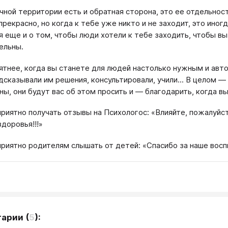
ичной территории есть и обратная сторона, это ее отдельност
прекрасно, но когда к тебе уже никто и не заходит, это ино
я еще и о том, чтобы люди хотели к тебе заходить, чтобы в
ельны.
ятнее, когда вы станете для людей настолько нужным и авто
дсказывали им решения, консультировали, учили... В целом — 
ны, они будут вас об этом просить и — благодарить, когда вы
приятно получать отзывы на Психологос: «Влияйте, пожалуйста
здоровья!!!»
приятно родителям слышать от детей: «Спасибо за наше вос
тарии
(
5
):