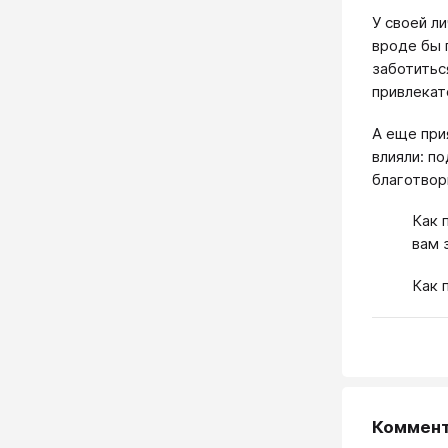
У своей л
вроде бы 
заботитьс
привлекат
А еще при
влияли: по
благотвор
Как 
вам 
Как 
Коммен