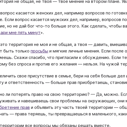
итория не общая, не твоя — твое мнение на втором плане. У
 вопрос касается женских дел, например вопросов по готовк
е. Если вопрос касается мужских дел, например, вопросов 
ие, но не дай бог что-то больше этого. Как сделать, чтобы в
ари мне пять минут
».
 это территория не моя и не общая, а твоя — давить, вмешива
т быть только
просьбы
и мягкие личные мнения. Если после
меешь. Скажи спасибо, что пригласили к обсуждению. Если т
ому без спроса и против его желания — нельзя. На чужой те
еличить свое присутствие в семье, бери на себя больше дел
ту и ответственность — больше прав приобретаешь, станов
о ли потерять право на свою территорию? — Да, можно. Есл
уживать и навешиваешь свои проблемы на окружающих, они 
бретение прав
и объявить эту часть твоей территории — общ
чать — права теряешь, ты превращаешься в маленького, как
территории все вопросы мы обязаны решать вместе.