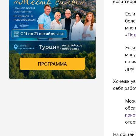
если терр
Если
боле
мнен
«
Под
Если
могу
не и
ПРОГРАММА
друг
Хочешь ув
себя рабо
Можн
обсл
прио
отве
На общей 