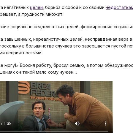
а негативных
целей
, борьба с собой и со своими
недостатка
 решает, а трудности множит.
ние социально неадекватных целей, формирование социальн
а завышенных, нереалистичных целей, неоправданная вера в
 поскольку в большинстве случаев это завершается пустой по
и неприятностями.
се могу!» Бросил работу, бросил семью, а потом обнаружилось
шениях он такой мало кому нужен...