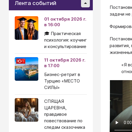
Лента событий
Постановк
задачи не
01 октября 2026 г.
в 16:00
Формирова
🎓 Практическая
Постановк
психология: коучинг
развития,
и консультирование
жизненным
11 октября 2026 г.
«Я в
в 17:00
отно
Бизнес-ретрит в
Турцию «МЕСТО
СИЛЫ»
СПЯЩАЯ
ЦАРЕВНА,
правдивое
повествование по
следам сказочника