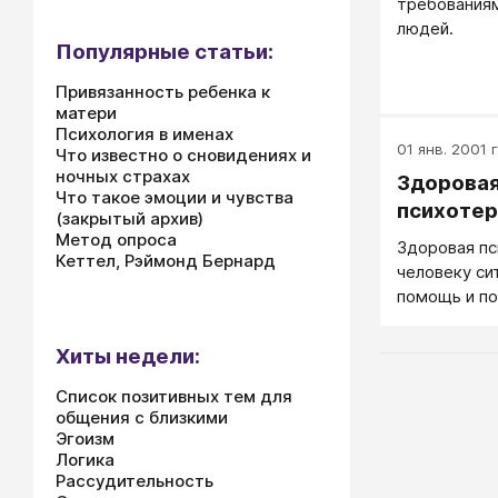
требованиям
людей.
Популярные статьи:
Привязанность ребенка к
матери
Психология в именах
01 янв. 2001 г
Что известно о сновидениях и
ночных страхах
Здоровая
Что такое эмоции и чувства
психотер
(закрытый архив)
Метод опроса
Здоровая пс
Кеттел, Рэймонд Бернард
человеку с
помощь и п
заботясь об
здоровья че
Хиты недели:
Список позитивных тем для
общения с близкими
Эгоизм
Логика
Рассудительность