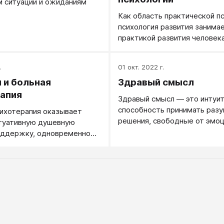
 ситуации и ожиданиям
Как область практической пс
психология развития занима
практикой развития человек
психологическими методами
.
01 окт. 2022 г.
 и больная
Здравый смысл
апия
Здравый смысл — это интуит
способность принимать раз
ихотерапия оказывает
решения, свободные от эмо
итуативную душевную
предвзятости.
оддержку, одновременно
 увеличении душевного
ловека в перспективе.