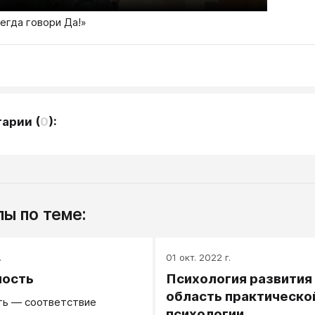
егда говори Да!»
тарии
(
0
):
ы по теме:
.
01 окт. 2022 г.
ность
Психология развития
область практическо
ть — соответствие
психологии