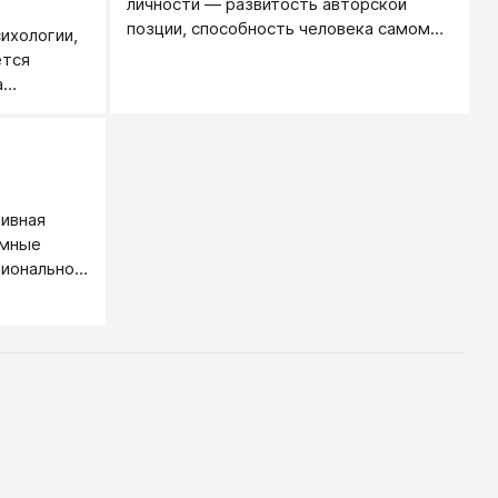
личности — развитость авторской
позции, способность человека самому
ихологии,
определять свою жизнь, способность
ется
управлять собой, жить самостоятельно
а
и быть сильнее обстоятельств.
.
Определяется силой ядра личности и
развитостью периферии личности.
ивная
умные
циональной