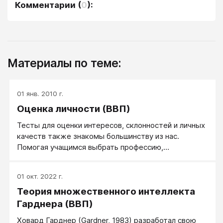
Комментарии
(
0
):
Материалы по теме:
01 янв. 2010 г.
Оценка личности (ВВП)
Тесты для оценки интересов, склонностей и личных
качеств также знакомы большинству из нас.
Помогая учащимся выбрать профессию,
консультанты смогут предложить лучший выбор,
если им что-то известно об учащемся помимо его
01 окт. 2022 г.
академической успеваемости. Отбирая кандидатов
Теория множественного интеллекта
на высокие посты, наниматели часто хотят знать их
стиль общения, способность справляться со
Гарднера (ВВП)
стрессом и т. д.
Ховард Гарднер (Gardner, 1983) разработал свою