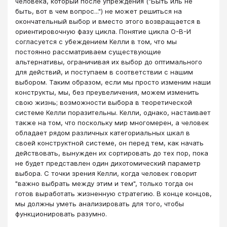
человека, который после упреждения ("Быть иль не
быть, вот в чем вопрос...") не может решиться на
окончательный выбор и вместо этого возвращается в
ориентировочную фазу цикла. Понятие цикла О-В-И
согласуется с убеждением Келли в том, что мы
постоянно рассматриваем существующие
альтернативы, ограничивая их выбор до оптимального
для действий, и поступаем в соответствии с нашим
выбором. Таким образом, если мы просто изменим наши
конструкты, мы, без преувеличения, можем изменить
свою жизнь; возможности выбора в теоретической
системе Келли поразительны. Келли, однако, настаивает
также на том, что поскольку мир многомерен, а человек
обладает рядом различных категориальных шкал в
своей конструктной системе, он перед тем, как начать
действовать, вынужден их сортировать до тех пор, пока
не будет представлен один дихотомический параметр
выбора. С точки зрения Келли, когда человек говорит
"важно выбрать между этим и тем", только тогда он
готов выработать жизненную стратегию. В конце концов,
мы должны уметь анализировать для того, чтобы
функционировать разумно.