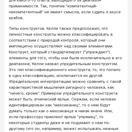
применимости. Так, понятие "компетентный-
некомпетентный" не имеет смысла, если судить о вкусе
крабов.
Типы конструктов. Келли также предположил, что
личностные конструкты можно классифицировать в
соответствии с природой контроля, который они
имплицитно осуществляют над своими элементами.
Конструкт, который стандартизирует ("упреждает")
элементы для того, чтобы они были исключительно в его
диапазоне, Келли назвал упредительным конструктом.
Это тип классификационного конструкта; то, что попало
в одну классификацию, исключается из другой.
Упредительную интерпретацию можно сравнить с такой
характеристикой мышления ригидного человека, как
"ничего, кроме". Примером упредительного конструкта
может быть этнический ярлык. Скажем, если человек
идентифицирован как "мексиканец", то о нем будут
думать только как о мексиканце и никак иначе. Или,
если профессору приклеют ярлык "упрямец", то
некоторые студенты даже и не подумают о нем по-
другому (что он, например, может испытывать нежные