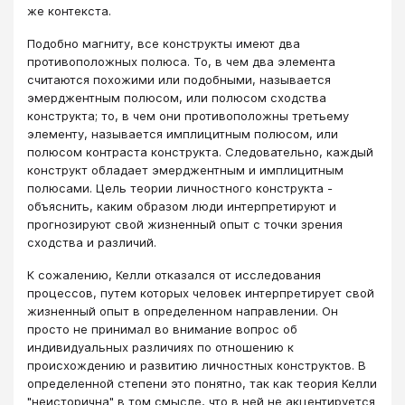
же контекста.
Подобно магниту, все конструкты имеют два
противоположных полюса. То, в чем два элемента
считаются похожими или подобными, называется
эмерджентным полюсом, или полюсом сходства
конструкта; то, в чем они противоположны третьему
элементу, называется имплицитным полюсом, или
полюсом контраста конструкта. Следовательно, каждый
конструкт обладает эмерджентным и имплицитным
полюсами. Цель теории личностного конструкта -
объяснить, каким образом люди интерпретируют и
прогнозируют свой жизненный опыт с точки зрения
сходства и различий.
К сожалению, Келли отказался от исследования
процессов, путем которых человек интерпретирует свой
жизненный опыт в определенном направлении. Он
просто не принимал во внимание вопрос об
индивидуальных различиях по отношению к
происхождению и развитию личностных конструктов. В
определенной степени это понятно, так как теория Келли
"неисторична" в том смысле, что в ней не акцентируется