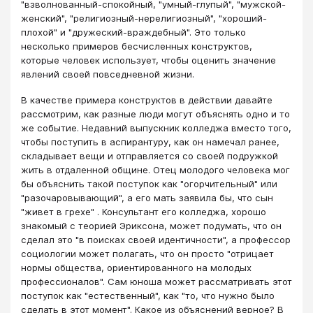
"взволнованный-спокойный, "умный-глупый", "мужской-
женский", "религиозный-нерелигиозный", "хороший-
плохой" и "дружеский-враждебный". Это только
несколько примеров бесчисленных конструктов,
которые человек использует, чтобы оценить значение
явлений своей повседневной жизни.
В качестве примера конструктов в действии давайте
рассмотрим, как разные люди могут объяснять одно и то
же событие. Недавний выпускник колледжа вместо того,
чтобы поступить в аспирантуру, как он намечал ранее,
складывает вещи и отправляется со своей подружкой
жить в отдаленной общине. Отец молодого человека мог
бы объяснить такой поступок как "огорчительный" или
"разочаровывающий", а его мать заявила бы, что сын
"живет в грехе" . Консультант его колледжа, хорошо
знакомый с теорией Эриксона, может подумать, что он
сделал это "в поисках своей идентичности", а профессор
социологии может полагать, что он просто "отрицает
нормы общества, ориентированного на молодых
профессионалов". Сам юноша может рассматривать этот
поступок как "естественный", как "то, что нужно было
сделать в этот момент". Какое из объяснений верное? В