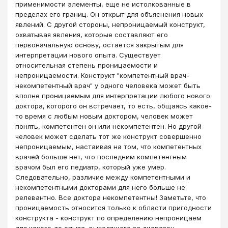
применимости элементы, еще не истолкованные в
пределах его границ. Он открыт для объяснения новых
явлений. С другой стороны, непроницаемый конструкт,
охватывая явления, которые составляют его
первоначальную основу, остается закрытым для
интерпретации нового опыта. Существует
относительная степень проницаемости и
непроницаемости. Конструкт "компетентный врач-
некомпетентный врач" у одного человека может быть
вполне проницаемым для интерпретации любого нового
доктора, которого он встречает, то есть, общаясь какое-
то время с любым новым доктором, человек может
понять, компетентен он или некомпетентен. Но другой
человек может сделать тот же конструкт совершенно
непроницаемым, настаивая на том, что компетентных
врачей больше нет, что последним компетентным
врачом был его педиатр, который уже умер.
Следовательно, различие между компетентными и
некомпетентными докторами для него больше не
релевантно. Все доктора некомпетентны! Заметьте, что
проницаемость относится только к области пригодности
конструкта - конструкт по определению непроницаем
для какого-то опыта, выходящего за диапазон