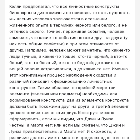
Келли предполагал, что все личностные конструкты
биполярны и дихотомичны по природе, то есть сущность
мышления человека заключается в осознании
жизненного опыта в терминах черного или белого, а не
оттенков серого. Точнее, переживая события, человек
замечает, что какие-то события похожи друг на друга (у
них есть общие свойства) и при этом отличаются от
других. Например, человек может заметить, что какие-то
люди тучные, а какие-то тощие; кто-то черный, а кто-то
белый; кто-то богатый, а кто-то бедный; до каких-то
вещей опасно дотрагиваться, а до каких-то нет. Именно
этот когнитивный процесс наблюдения сходства и
различий приводит к формированию личностных
конструктов. Таким образом, по крайней мере три
элемента (явления или предметы) необходимы для
формирования конструкта: два из элементов конструкта
должны быть похожими друг на друга, а третий элемент
должен отличаться от этих двух. Конструкт можно
сформировать, если мы видим, что Джин и Луиза
честны, а Марта нет; или если мы считаем, что Джин и
Луиза привлекательны, а Марта нет. И схожесть, и
различие должны иметь место в пределах одного и того