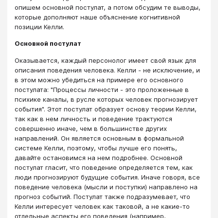
опишем основной постулат, а потом обсудим те выводы,
которые дополняют наше объяснение когнитивной
позиции Келли.
Основной постулат
Оказывается, каждый персонолог имеет свой язык для
описания поведения человека. Келли - не исключение, и
в этом можно убедиться на примере его основного
постулата: "Процессы личности - это проложенные в
психике каналы, в русле которых человек прогнозирует
события". Этот постулат образует основу теории Келли,
так как в нем личность и поведение трактуются
совершенно иначе, чем в большинстве других
направлений. Он является основным в формальной
системе Келли, поэтому, чтобы лучше его понять,
давайте остановимся на нем подробнее. Основной
постулат гласит, что поведение определяется тем, как
люди прогнозируют будущие события. Иначе говоря, все
поведение человека (мысли и поступки) направлено на
прогноз событий. Постулат также подразумевает, что
Келли интересует человек как таковой, а не какие-то
отдельные аспекты его поведения (например,