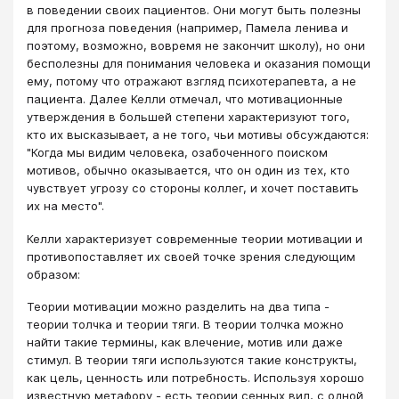
в поведении своих пациентов. Они могут быть полезны
для прогноза поведения (например, Памела ленива и
поэтому, возможно, вовремя не закончит школу), но они
бесполезны для понимания человека и оказания помощи
ему, потому что отражают взгляд психотерапевта, а не
пациента. Далее Келли отмечал, что мотивационные
утверждения в большей степени характеризуют того,
кто их высказывает, а не того, чьи мотивы обсуждаются:
"Когда мы видим человека, озабоченного поиском
мотивов, обычно оказывается, что он один из тех, кто
чувствует угрозу со стороны коллег, и хочет поставить
их на место".
Келли характеризует современные теории мотивации и
противопоставляет их своей точке зрения следующим
образом:
Теории мотивации можно разделить на два типа -
теории толчка и теории тяги. В теории толчка можно
найти такие термины, как влечение, мотив или даже
стимул. В теории тяги используются такие конструкты,
как цель, ценность или потребность. Используя хорошо
известную метафору - есть теории сенных вил, с одной