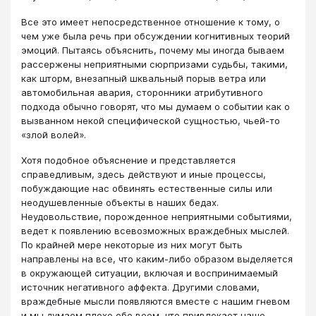
Все это имеет непосредственное отношение к тому, о
чем уже была речь при обсуждении когнитивных теорий
эмоций. Пытаясь объяснить, почему мы иногда бываем
рассержены неприятными сюрпризами судьбы, такими,
как шторм, внезапный шквальный порыв ветра или
автомобильная авария, сторонники атрибутивного
подхода обычно говорят, что мы думаем о событии как о
вызванном некой специфической сущностью, чьей-то
«злой волей».
Хотя подобное объяснение и представляется
справедливым, здесь действуют и иные процессы,
побуждающие нас обвинять естественные силы или
неодушевленные объекты в наших бедах.
Неудовольствие, порожденное неприятными событиями,
ведет к появлению всевозможных враждебных мыслей.
По крайней мере некоторые из них могут быть
направлены на все, что каким-либо образом выделяется
в окружающей ситуации, включая и воспринимаемый
источник негативного аффекта. Другими словами,
враждебные мысли появляются вместе с нашим гневом
и мы думаем плохо обо веем, что привлекает наше