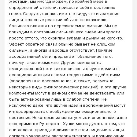
жестами, мы иногда можем, по крайней мере в
определенной степени, привести себя в состояние
гнева. Следует, однако, иметь в виду, что выражение
лица и телесные реакции обычно не оказывают
большого влияния на переживаемые эмоции. Мы не
приходим в состояния сильнейшего гнева или ярости
просто оттого, что скрипим зубами и рычим на кого-то.
Эффект обратной связи обычно бывает не слишком
сильным, а иногда и вообще отсутствует. Понятие
ассоциативной сети предлагает объяснение того,
почему такое возможно. Другие компоненты
эмоциональной сети также связаны с чувствами и с
ассоциированными с ними тенденциями к действиям
(определенные воспоминания, а также, возможно,
некоторые виды физиологических реакций), и эти другие
компоненты могут в данном случае не действовать или
быть активированы лишь в слабой степени. Не
исключено даже, что другие идеи и воспоминания могут
интерферировать с возбуждением эмоционального
состояния. Некоторые из испытуемых в описанном выше
эксперименте Рутледжа—Хупки могли думать о том, что
они делают, приводя в движение свои лицевые мышцы
согласно указаниям экспериментатора, и возникающие