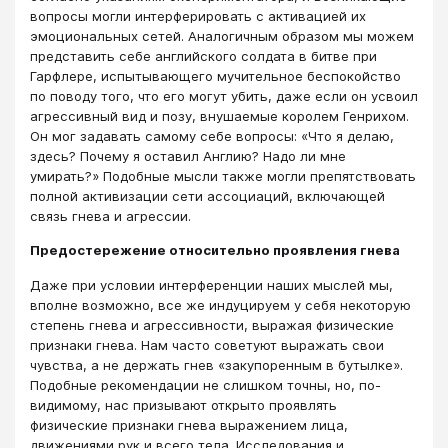
вопросы могли интерферировать с активацией их
эмоциональных сетей. Аналогичным образом мы можем
представить себе английского солдата в битве при
Гарфлере, испытывающего мучительное беспокойство
по поводу того, что его могут убить, даже если он усвоил
агрессивный вид и позу, внушаемые королем Генрихом.
Он мог задавать самому себе вопросы: «Что я делаю,
здесь? Почему я оставил Англию? Надо ли мне
умирать?» Подобные мысли также могли препятствовать
полной активизации сети ассоциаций, включающей
связь гнева и агрессии.
Предостережение относительно проявления гнева
Даже при условии интерференции наших мыслей мы,
вполне возможно, все же индуцируем у себя некоторую
степень гнева и агрессивности, выражая физические
признаки гнева. Нам часто советуют выражать свои
чувства, а не держать гнев «закупоренным в бутылке».
Подобные рекомендации не слишком точны, но, по-
видимому, нас призывают открыто проявлять
физические признаки гнева выражением лица,
движениями рук и всего тела. Исследования и