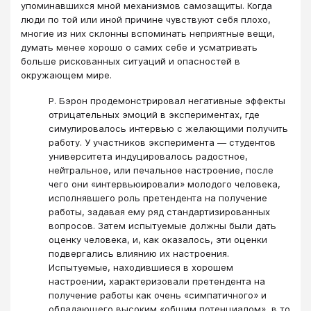
упоминавшихся мной механизмов самозащиты. Когда
люди по той или иной причине чувствуют себя плохо,
многие из них склонны вспоминать неприятные вещи,
думать менее хорошо о самих себе и усматривать
больше рискованных ситуаций и опасностей в
окружающем мире.
Р. Бэрон продемонстрировал негативные эффекты
отрицательных эмоций в экспериментах, где
симулировалось интервью с желающими получить
работу. У участников эксперимента — студентов
университета индуцировалось радостное,
нейтральное, или печальное настроение, после
чего они «интервьюировали» молодого человека,
исполнявшего роль претендента на получение
работы, задавая ему ряд стандартизированных
вопросов. Затем испытуемые должны были дать
оценку человека, и, как оказалось, эти оценки
подвергались влиянию их настроения.
Испытуемые, находившиеся в хорошем
настроении, характеризовали претендента на
получение работы как очень «симпатичного» и
обладающего высоким «общим потенциалом», в то