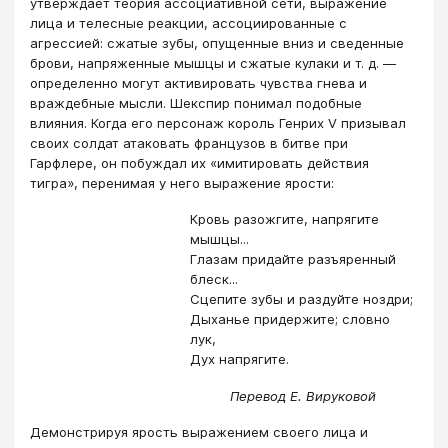
утверждает теория ассоциативной сети, выражение
лица и телесные реакции, ассоциированные с
агрессией: сжатые зубы, опущенные вниз и сведенные
брови, напряженные мышцы и сжатые кулаки и т. д. —
определенно могут активировать чувства гнева и
враждебные мысли. Шекспир понимал подобные
влияния. Когда его персонаж король Генрих V призывал
своих солдат атаковать французов в битве при
Гарфлере, он побуждал их «имитировать действия
тигра», перенимая у него выражение ярости:
Кровь разожгите, напрягите
мышцы...
Глазам придайте разъяренный
блеск...
Сцепите зубы и раздуйте ноздри;
Дыханье придержите; словно
лук,
Дух напрягите.
Перевод Е. Вируковой
Демонстрируя ярость выражением своего лица и