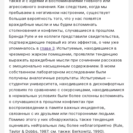
также и с идеями и воспоминаниями гневного или
агрессивного значения. Как следствие, когда мы
пребываем в негативном настроении, существует
большая вероятность того, что у нас появятся
враждебные мысли и мы будем вспоминать
столкновения и конфликты, случавшиеся в прошлом.
Бренда Руле и ее коллеги представили свидетельства,
подтверждающие первый из этих эффектов, о чем уже
упоминалось в
главе 3
. Испытуемые, находившиеся в
чрезмерно жарком помещении, проявляли тенденцию
выражать враждебные мысли при сочинении рассказов
с эмоционально насыщенным содержанием. В моем
собственном лабораторном исследовании были
получены аналогичные результаты. Испытуемые —
студентки университета, находившиеся в дискомфортных
условиях по сравнению с сокурсницами, находившимися
в нормальных условиях были более склонны вспоминать
о случавшихся в прошлом конфликтах при
воспроизведении в памяти важных инцидентов,
связанных с их друзьями или посторонними людьми.
Помимо этого у них обнаружилась также тенденция
оценивать нейтральных лиц более неблагоприятно (Rule,
Taylor & Dobbs, 1987; см. также: Berkowitz, 1990).