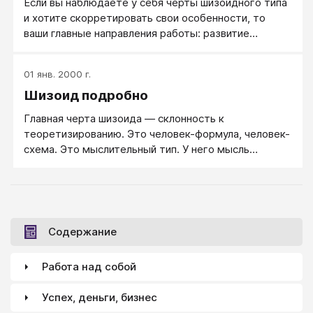
Если вы наблюдаете у себя черты шизоидного типа
и хотите скорретировать свои особенности, то
ваши главные направления работы: развитие
эмоциональности, развитие эмпатии, знание и
соблюдение техники общения, развитие пластики
01 янв. 2000 г.
движений...
Шизоид подробно
Главная черта шизоида — склонность к
теоретизированию. Это человек-формула, человек-
схема. Это мыслительный тип. У него мысль
превалирует над действием и над образом. Его
мышление преимущественно не наглядно-
действенное, не наглядно-образное, а понятийно-
теоретическое.
Содержание
Работа над собой
Успех, деньги, бизнес