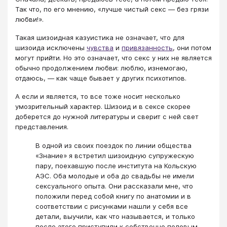
Так что, по его мнению, «лучше чистый секс — без грязи
любви!».
Такая шизоидная казуистика не означает, что для
шизоида исключены
чувства
и
привязанность
, они потом
могут прийти. Но это означает, что секс у них не является
обычно продолжением любви: люблю, изнемогаю,
отдаюсь, — как чаще бывает у других психотипов.
А если и является, то все тоже носит несколько
умозрительный характер. Шизоид и в сексе скорее
доберется до нужной литературы и сверит с ней свет
представления.
В одной из своих поездок по линии общества
«Знание» я встретил шизоидную супружескую
пару, поехавшую после института на Кольскую
АЭС. Оба молодые и оба до свадьбы не имели
сексуального опыта. Они рассказали мне, что
положили перед собой книгу по анатомии и в
соответствии с рисунками нашли у себя все
детали, выучили, как что называется, и только
после этого приступили к собственно половым