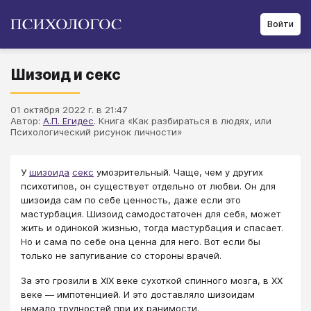
Войти
Шизоид и секс
01 октября 2022 г. в 21:47
Автор:
А.П. Егидес
. Книга «Как разбираться в людях, или
Психологический рисунок личности»
У
шизоида
секс
умозрительный. Чаще, чем у других
психотипов, он существует отдельно от любви. Он для
шизоида сам по себе ценность, даже если это
мастурбация. Шизоид самодостаточен для себя, может
жить и одинокой жизнью, тогда мастурбация и спасает.
Но и сама по себе она ценна для него. Вот если бы
только не запугивание со стороны врачей.
За это грозили в XIX веке сухоткой спинного мозга, в XX
веке — импотенцией. И это доставляло шизоидам
немало трудностей при их ранимости.