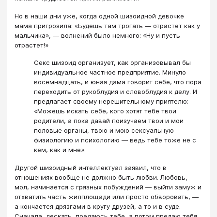
Но в наши дни уже, когда одной шизоидной девочке
мама пригрозила: «Будешь там трогать — отрастет как у
мальчика», — волнений было немного: «Ну и пусть
отрастет!»
Секс шизоид организует, как организовывал бы
индивидуальное частное предприятие. Минуло
восемнадцать, и юная дама говорит себе, что пора
переходить от рукоблудия и словоблудия к делу. И
предлагает своему нерешительному приятелю:
«Можешь искать себе, кого хотят тебе твои
родители, а пока давай поизучаем твои и мои
половые органы, твою и мою сексуальную
физиологию и психологию — ведь тебе тоже не с
кем, как и мне».
Другой шизоидный интеллектуал заявил, что в
отношениях вообще не должно быть любви. Любовь,
мол, начинается с грязных побуждений — выйти замуж и
отхватить часть жилплощади или просто обворовать, —
а кончается дрязгами в кругу друзей, а то и в суде.
Сначала, дескать, предаюсь тебе, а потом предаю тебя.