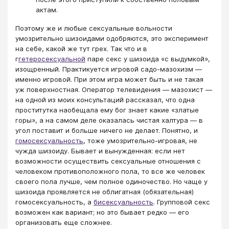
актам.
Поэтому же и любые сексуальные вольности
умозрительно шизоидами одобряются, это эксперимент
на себе, какой же тут грех. Так что и в
г
гетеросексуальной
паре секс у шизоида «с выдумкой»,
изощренный. Практикуется игровой садо-мазохизм —
именно игровой. При этом игра может быть и не такая
уж поверхностная. Оператор телевидения — мазохист —
на одной из моих консультаций рассказал, что одна
проститутка наобещала ему бог знает какие «златые
горы», а на самом деле оказалась чистая халтура — в
угол поставит и больше ничего не делает. Понятно, и
гомосексуальность
, тоже умозрительно-игровая, не
чужда шизоиду. Бывает и вынужденная: если нет
возможности осуществить сексуальные отношения с
человеком противоположного пола, то все же человек
своего пола лучше, чем полное одиночество. Но чаще у
шизоида проявляется не облигатная (обязательная)
гомосексуальность, а
бисексуальность
. Групповой секс
возможен как вариант; но это бывает редко — его
организовать еще сложнее.