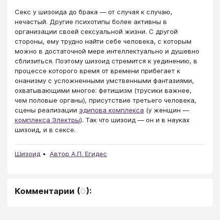
Секс у шизоида до брака — от случая к случаю,
нечастый. Другие психотипы более активны в
организации своей сексуальной жизни. С другой
стороны, ему трудно найти себе человека, с которым
можно в достаточной мере интеллектуально и душевно
сблизиться. Поэтому шизоид стремится к уединению, в
процессе которого время от времени прибегает к
онанизму с усложненными умственными фантазиями,
охватывающими многое: фетишизм (трусики важнее,
чем половые органы), присутствие третьего человека,
сцены реализации
эдипова комплекса
(у женщин —
комплекса Электры
). Так что шизоид — он и в науках
шизоид, и в сексе.
Шизоид
Автор А.П. Егидес
Комментарии
(
0
):