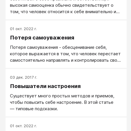
высокая самооценка обычно свидетельствует о
том, что человек относится к себе внимательно и
ответственно.
01 окт. 2022 г.
Потеря самоуважения
Потеря самоуважения - обесценивание себя,
которое выражается в том, что человек перестает
самостоятельно направлять и контролировать свои
действия. При потери самоуважения человек
позволяет в отношении себя поступки, которые
03 дек. 2017 г.
идут вразрез с его желаниями, делает возможным,
Повышатели настроения
когда другие не считаются с его чувствами.
Существует много простых методов и приемов,
чтобы повысить себе настроение. В этой статье
— типовые подсказки.
01 окт. 2022 г.