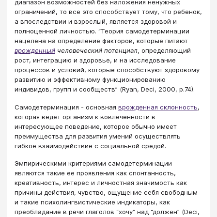
диапазон возможностей без наложения ненужных
ограничений, то все это способствует тому, что ребенок,
а впоследствии и взрослый, является здоровой и
полноценной личностью. “Теория самодетерминации
нацелена на определение факторов, которые питают
врожденный
человеческий потенциал
, определяющий
рост, интеграцию и здоровье, и на исследование
процессов и условий, которые способствуют здоровому
развитию и эффективному функционированию
индивидов, групп и сообществ” (Ryan, Deci, 2000, р.74).
Самодетерминация - основная
врожденная склонность
,
которая ведет организм к вовлеченности в
интересующее поведение, которое обычно имеет
преимущества для развития умений осуществлять
гибкое взаимодействие с социальной средой.
Эмпирическими критериями самодетерминации
являются такие ее проявления как спонтанность,
креативность, интерес и личностная значимость как
причины действия, чувство, ощущение себя свободным
и такие психолингвистические индикаторы, как
преобладание в речи глаголов “хочу” над “должен” (Deci,