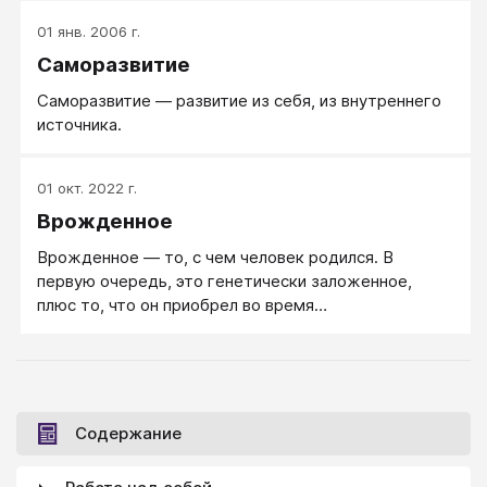
по-своему пытается ответить на вопрос, чем
01 янв. 2006 г.
именно определяется тот или иной поступок в
Саморазвитие
жизни человека. Но за конкретным ответом всегда
стоит более общий в виде позиции автора, может
Саморазвитие — развитие из себя, из внутреннего
ли человек совершать свободный выбор или же его
источника.
поведение детерминировано не зависящими от
самого человека факторами.
01 окт. 2022 г.
Врожденное
Врожденное — то, с чем человек родился. В
первую очередь, это генетически заложенное,
плюс то, что он приобрел во время
внутриутробного развития.
Содержание