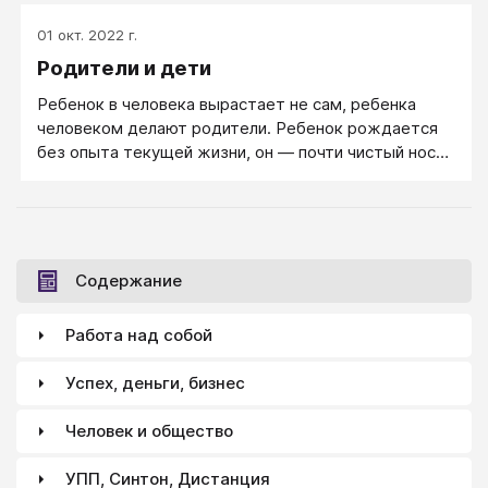
01 окт. 2022 г.
Родители и дети
Ребенок в человека вырастает не сам, ребенка
человеком делают родители. Ре­бе­нок рож­да­ет­ся
без опы­та те­ку­щей жиз­ни, он — по­чти чи­стый но­си­
тель ин­фор­ма­ции, ко­то­рый только на­чи­на­ет за­пи­
сы­вать и объ­яс­нять се­бе все про­ис­хо­дя­щее во­круг.
Содержание
Работа над собой
Успех, деньги, бизнес
Человек и общество
УПП, Синтон, Дистанция