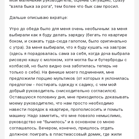
"взяла быка за рога", тем более что бык сам просил.
Дальше описываю вкратце:
Утро до обеда было для меня очень необычным: за меня
выбирали как я буду делать зарядку (бегать по квартире
боком, и скакать туда-сюда галопом, было оригинально
с утра). За меня выбирали, что я буду кушать на завтрак
(здесь я порадовалась сама за себя, когда доча выбрала
рисовую кашу с молоком, хотя могла бы и бутерброды с
колбасой, но было видно она заботилась теперь не
только о себе). На финише моего подчинения, мне
предложили порцию мультиков (от которых я уклонилась
предлогом - постирать одежду к садику, с чем мой
добрый руководитель снисходительно согласился).
Оставшуюся половину дня, мне приходилось доказывать
моему руководителю, что нам просто необходимо
навести порядок в квартире, прополисосить и помыть
машину. Надо заметить, что мне повезло немыслимо,
руководство не "бычилось" и в основном со мною
соглашалось. Вечером, конечно, пришлось отдать
должное: поиграть в пластмассовый домик, где жили