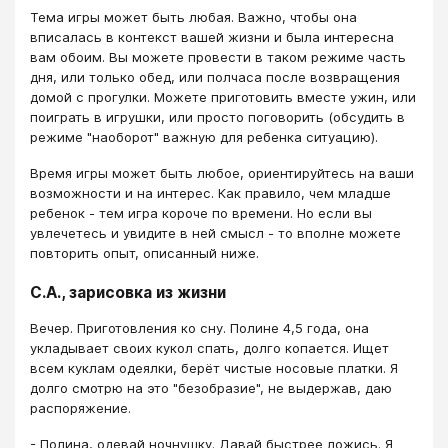
Тема игры может быть любая. Важно, чтобы она
вписалась в контекст вашей жизни и была интересна
вам обоим. Вы можете провести в таком режиме часть
дня, или только обед, или полчаса после возвращения
домой с прогулки. Можете приготовить вместе ужин, или
поиграть в игрушки, или просто поговорить (обсудить в
режиме "наоборот" важную для ребенка ситуацию).
Время игры может быть любое, ориентируйтесь на ваши
возможности и на интерес. Как правило, чем младше
ребенок - тем игра короче по времени. Но если вы
увлечетесь и увидите в ней смысл - то вполне можете
повторить опыт, описанный ниже.
С.А., зарисовка из жизни
Вечер. Приготовления ко сну. Полине 4,5 года, она
укладывает своих кукол спать, долго копается. Ищет
всем куклам одеялки, берёт чистые носовые платки. Я
долго смотрю на это "безобразие", не выдержав, даю
распоряжение.
- Полина, одевай ночнушку. Давай быстрее ложись. Я