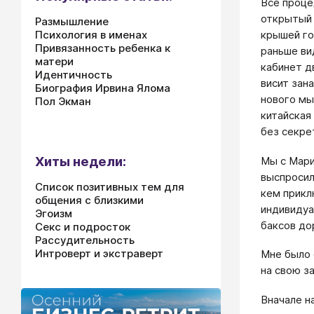
Все проце
открытый 
Размышление
крышей го
Психология в именах
Привязанность ребенка к
раньше ви
матери
кабинет д
Идентичность
висит зана
Биография Ирвина Ялома
нового мы 
Пол Экман
китайская
без секре
Хиты недели:
Мы с Мари
выспросил
Список позитивных тем для
кем прикл
общения с близкими
индивидуа
Эгоизм
баксов до
Секс и подросток
Рассудительность
Интроверт и экстраверт
Мне было 
на свою з
Вначале на