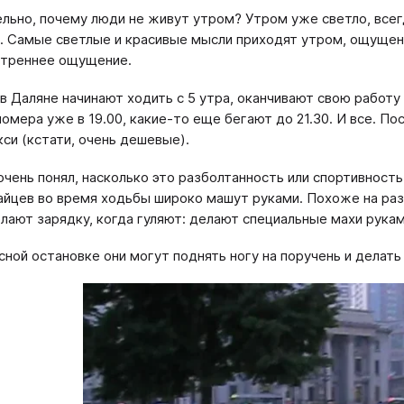
льно, почему люди не живут утром? Утром уже светло, всег
. Самые светлые и красивые мысли приходят утром, ощущен
утреннее ощущение.
в Даляне начинают ходить с 5 утра, оканчивают свою работу
номера уже в 19.00, какие-то еще бегают до 21.30. И все. По
кси (кстати, очень дешевые).
 очень понял, насколько это разболтанность или спортивность
айцев во время ходьбы широко машут руками. Похоже на разб
елают зарядку, когда гуляют: делают специальные махи рука
сной остановке они могут поднять ногу на поручень и делать