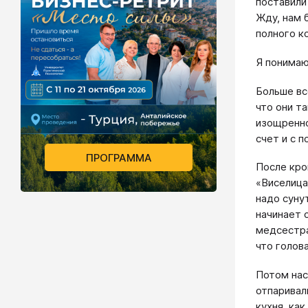
поставили
Жду, нам 
полного к
Я понимаю
Больше вс
что они т
изощренно
счет и с 
ПРОГРАММА
После кро
«Виселица
надо суну
начинает 
медсестра
что голов
Потом нас
отпаривал
кухня, ка