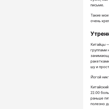
письме.
Такие мои
очень кре
Утрен
Китайцы —
группами 
занимающи
ракетками
шу и прос
Йогой никт
Китайский 
22.00 бол
раньше пя
полезно д