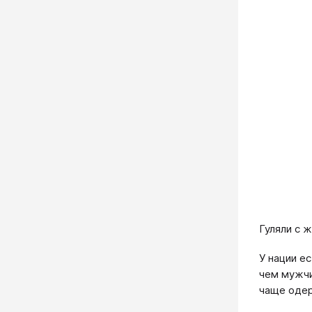
Гуляли с 
У нации е
чем мужчи
чаще одер