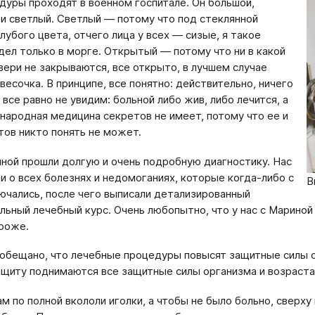
дуры проходят в военном госпитале. Он большой,
и светлый. Светлый — потому что под стеклянной
лубого цвета, отчего лица у всех — сизые, я такое
дел только в морге. Открытый — потому что ни в какой
вери не закрываются, все открыто, в лучшем случае
весочка. В принципе, все понятно: действительно, ничего
все равно не увидим: больной либо жив, либо лечится, а
 народная медицина секретов не имеет, потому что ее и
тов никто понять не может.
ной прошли долгую и очень подробную диагностику. Нас
и о всех болезнях и недомоганиях, которые когда-либо с
В
ючались, после чего выписали детализированный
льный лечебный курс. Очень любопытно, что у нас с Мариной
роже.
обещано, что лечебные процедуры повысят защитные силы ор
ащиту поднимаются все защитные силы организма и возраст
м по полной вкололи иголки, а чтобы не было больно, сверху 