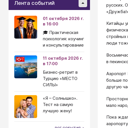
Лента событий
русских. 
«Дружба!
01 октября 2026 г.
Китайцы у
в 16:00
физическа
🎓 Практическая
стройных 
психология: коучинг
люди тоже
и консультирование
Восьмичас
11 октября 2026 г.
в пекинск
в 17:00
Бизнес-ретрит в
Аэропорт 
Турцию «МЕСТО
больше по
СИЛЫ»
другую ча
«Я – Солнышко».
Просторно
Тест на самую
мало наро
лучшую жену!
Пока ждал
аэропорту