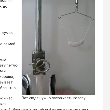
поминал.
ж до
я думаю,
е за мой
нием
 эту петлю
м и
 хорошо,
азывает,
юбопытно.
Вот сюда нужно засовывать голову
к и нас
ская
цузской. Впрочем, о китайской кухне в следующем