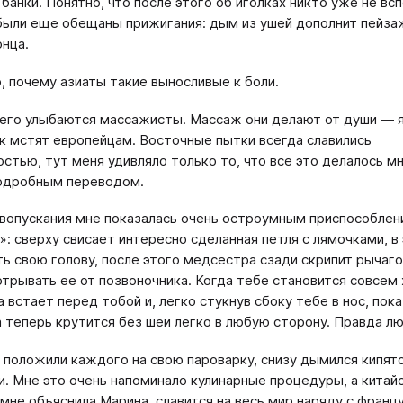
 банки. Понятно, что после этого об иголках никто уже не вс
были еще обещаны прижигания: дым из ушей дополнит пейза
онца.
, почему азиаты такие выносливые к боли.
его улыбаются массажисты. Массаж они делают от души — 
ак мстят европейцам. Восточные пытки всегда славились
стью, тут меня удивляло только то, что все это делалось мн
подробным переводом.
вопускания мне показалась очень остроумным приспособле
»: сверху свисает интересно сделанная петля с лямочками, в
ть свою голову, после этого медсестра сзади скрипит рычаго
отрывать ее от позвоночника. Когда тебе становится совсем
 встает перед тобой и, легко стукнув сбоку тебе в нос, пок
а теперь крутится без шеи легко в любую сторону. Правда л
 положили каждого на свою пароварку, снизу дымился кипято
и. Мне это очень напоминало кулинарные процедуры, а китай
к мне объяснила Марина, славится на весь мир наряду с фран