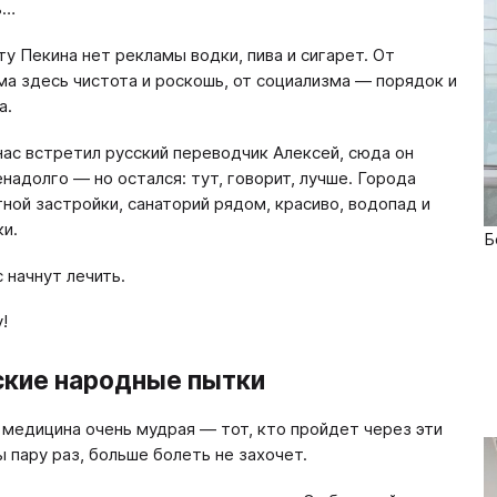
ь…
ту Пекина нет рекламы водки, пива и сигарет. От
ма здесь чистота и роскошь, от социализма — порядок и
а.
нас встретил русский переводчик Алексей, сюда он
енадолго — но остался: тут, говорит, лучше. Города
тной застройки, санаторий рядом, красиво, водопад и
ки.
Б
 начнут лечить.
!
ские народные пытки
 медицина очень мудрая — тот, кто пройдет через эти
 пару раз, больше болеть не захочет.