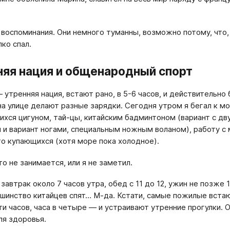
 воспоминания. Они немного туманны, возможно потому, что, 
пко спал.
няя нация и общенародный спорт
 утренняя нация, встают рано, в 5-6 часов, и действительно
на улице делают разные зарядки. Сегодня утром я бегал к м
хся цигуном, тай-цы, китайским бадминтоном (вариант с дв
 и вариант ногами, специальным ножным воланом), работу с 
то купающихся (хотя море пока холодное).
о не занимается, или я не заметил.
завтрак около 7 часов утра, обед с 11 до 12, ужин не позже 1
ьшинство китайцев спят… М-да. Кстати, самые пожилые вста
ти часов, часа в четыре — и устраивают утренние прогулки. 
ля здоровья.