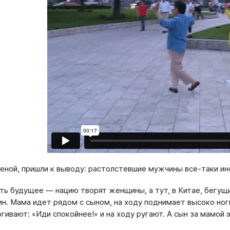
женой, пришли к выводу: растолстевшие мужчины все-таки и
сть будущее — нацию творят женщины, а тут, в Китае, бегущ
н. Мама идет рядом с сыном, на ходу поднимает высоко ноги
гивают: «Иди спокойнее!» и на ходу ругают. А сын за мамой