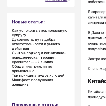
ВСЕ СОБЫТИЯ
побегаеш
В аэропор
капитализ
Новые статьи:
дисциплин
Как успокоить эмоциональную
В Даляне 
супругу
приехал н
Духовность: путь добра,
очень пло
ответственности и умного
действия
попугайчи
Синтон-подход и когнитивно-
поведенческая терапия:
Завтра нас
сравнительный анализ
Обида: инструкция по
Очень жду
применению
Три принципа мудрых людей
Манифест послушания
Китай
женщины
Китайская
процедуры
Популярные статьи: