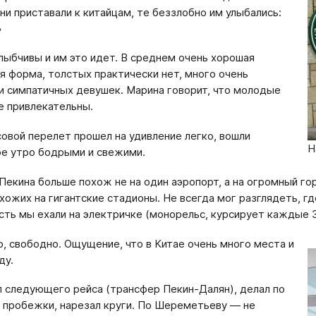
Они приставали к китайцам, те беззлобно им улыбались:
»
лыбчивы и им это идет. В среднем очень хорошая
я форма, толстых практически нет, много очень
и симпатичных девушек. Марина говорит, что молодые
 привлекательны.
овой перелет прошел на удивление легко, вошли
Н
ое утро бодрыми и свежими.
Пекина больше похож не на один аэропорт, а на огромный г
хожих на гигантские стадионы. Не всегда мог разглядеть, гд
сть мы ехали на электричке (монорельс, курсирует каждые 
, свободно. Ощущение, что в Китае очень много места и
ду.
 следующего рейса (трансфер Пекин-Далян), делал по
 пробежки, нарезал круги. По Шереметьеву — не