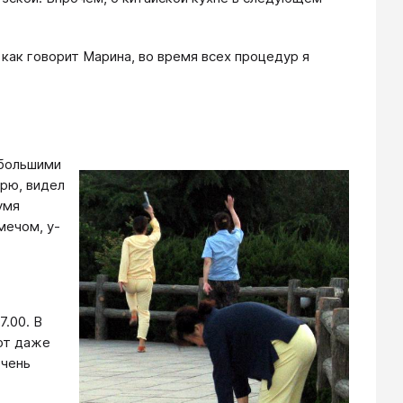
как говорит Марина, во время всех процедур я
 большими
орю, видел
умя
мечом, у-
7.00. В
ют даже
Очень