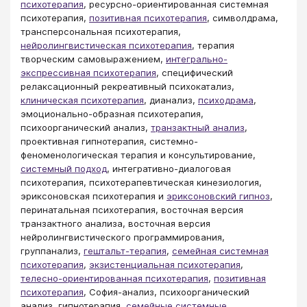
психотерапия
, ресурсно-ориентированная системная
психотерапия,
позитивная психотерапия
, символдрама,
трансперсональная психотерапия,
нейролингвистическая психотерапия
, терапия
творческим самовыражением,
интегрально-
экспрессивная психотерапия
, специфический
релаксационный рекреативный психокатализ,
клиническая психотерапия
, дианализ,
психодрама
,
эмоционально-образная психотерапия,
психоорганический анализ,
транзактный анализ
,
проективная гипнотерапия, системно-
феноменологическая терапия и консультирование,
системный подход
, интегративно-диалоговая
психотерапия, психотерапевтическая кинезиология,
эриксоновская психотерапия и
эриксоновский гипноз
,
перинатальная психотерапия, восточная версия
транзактного анализа, восточная версия
нейролингвистического программирования,
группанализ,
гештальт-терапия
,
семейная системная
психотерапия
,
экзистенциальная психотерапия
,
телесно-ориентированная психотерапия
,
позитивная
психотерапия
, София-анализ, психоорганический
анализ, гипнотерапия,
семейные системные