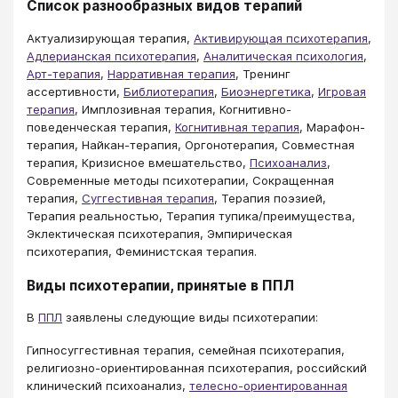
Список разнообразных видов терапий
Актуализирующая терапия,
Активирующая психотерапия
,
Адлерианская психотерапия
,
Аналитическая психология
,
Арт-терапия
,
Нарративная терапия
, Тренинг
ассертивности,
Библиотерапия
,
Биоэнергетика
,
Игровая
терапия
, Имплозивная терапия, Когнитивно-
поведенческая терапия,
Когнитивная терапия
, Марафон-
терапия, Найкан-терапия, Оргонотерапия, Совместная
терапия, Кризисное вмешательство,
Психоанализ
,
Современные методы психотерапии, Сокращенная
терапия,
Суггестивная терапия
, Терапия поэзией,
Терапия реальностью, Терапия тупика/преимущества,
Эклектическая психотерапия, Эмпирическая
психотерапия, Феминистская терапия.
Виды психотерапии, принятые в ППЛ
В
ППЛ
заявлены следующие виды психотерапии:
Гипносуггестивная терапия, семейная психотерапия,
религиозно-ориентированная психотерапия, российский
клинический психоанализ,
телесно-ориентированная