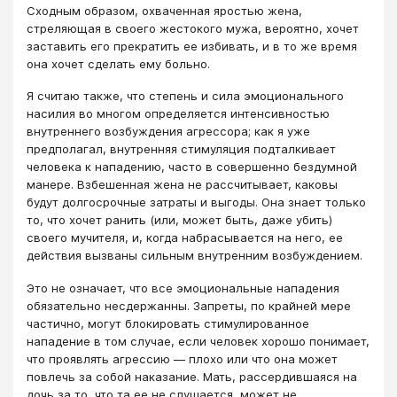
Сходным образом, охваченная яростью жена,
стреляющая в своего жестокого мужа, вероятно, хочет
заставить его прекратить ее избивать, и в то же время
она хочет сделать ему больно.
Я считаю также, что степень и сила эмоционального
насилия во многом определяется интенсивностью
внутреннего возбуждения агрессора; как я уже
предполагал, внутренняя стимуляция подталкивает
человека к нападению, часто в совершенно бездумной
манере. Взбешенная жена не рассчитывает, каковы
будут долгосрочные затраты и выгоды. Она знает только
то, что хочет ранить (или, может быть, даже убить)
своего мучителя, и, когда набрасывается на него, ее
действия вызваны сильным внутренним возбуждением.
Это не означает, что все эмоциональные нападения
обязательно несдержанны. Запреты, по крайней мере
частично, могут блокировать стимулированное
нападение в том случае, если человек хорошо понимает,
что проявлять агрессию — плохо или что она может
повлечь за собой наказание. Мать, рассердившаяся на
дочь за то, что та ее не слушается, может не