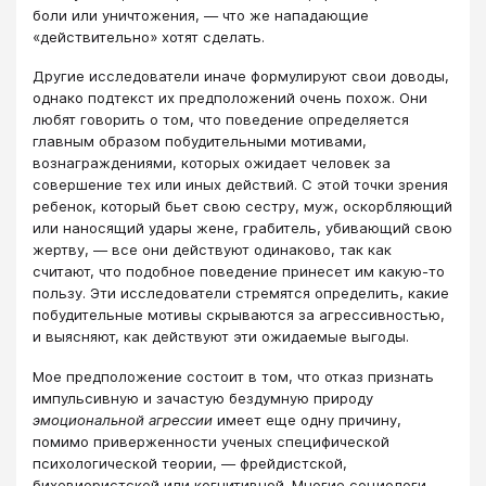
боли или уничтожения, — что же нападающие
«действительно» хотят сделать.
Другие исследователи иначе формулируют свои доводы,
однако подтекст их предположений очень похож. Они
любят говорить о том, что поведение определяется
главным образом побудительными мотивами,
вознаграждениями, которых ожидает человек за
совершение тех или иных действий. С этой точки зрения
ребенок, который бьет свою сестру, муж, оскорбляющий
или наносящий удары жене, грабитель, убивающий свою
жертву, — все они действуют одинаково, так как
считают, что подобное поведение принесет им какую-то
пользу. Эти исследователи стремятся определить, какие
побудительные мотивы скрываются за агрессивностью,
и выясняют, как действуют эти ожидаемые выгоды.
Мое предположение состоит в том, что отказ признать
импульсивную и зачастую бездумную природу
эмоциональной агрессии
имеет еще одну причину,
помимо приверженности ученых специфической
психологической теории, — фрейдистской,
бихевиористской или когнитивной. Многие социологи