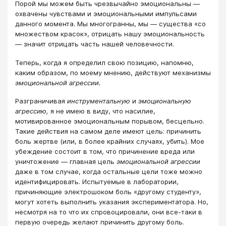
Порой мы можем быть чрезвычайно эмоциональны —
охвачены чувствами и эмоциональными импульсами
данного момента. Мы многогранны, мы — существа «со
множеством красок», отрицать нашу эмоциональность
— значит отрицать часть нашей человечности.
Теперь, когда я определил свою позицию, напомню,
каким образом, по моему мнению, действуют механизмы
эмоциональной агрессии.
Разграничивая
инструментальную
и
эмоциональную
агрессию,
я не имею в виду, что насилие,
мотивированное эмоциональным порывом, бесцельно.
Такие действия на самом деле имеют цель: причинить
боль жертве (или, в более крайних случаях, убить). Мое
убеждение состоит в том, что причинение вреда или
уничтожение — главная цель
эмоциональной агрессии
даже в том случае, когда остальные цели тоже можно
идентифицировать. Испытуемые в лаборатории,
причиняющие электрошоком боль «другому студенту»,
могут хотеть выполнить указания экспериментатора. Но,
несмотря на то что их спровоцировали, они все-таки в
первую очередь желают причинить другому боль.