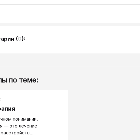
тарии
(
0
):
ы по теме:
.
рапия
очном понимании,
я — это лечение
 расстройств
скими средствами. Однако