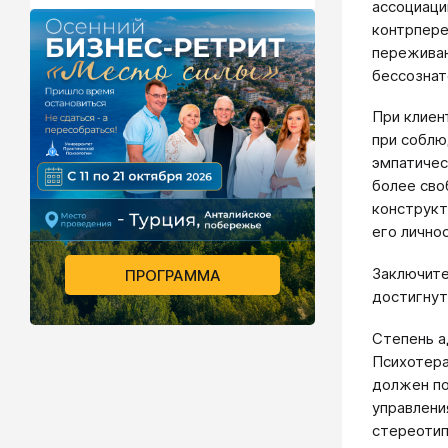
ассоциаци
контрпере
переживан
бессознат
При клиен
при соблю
эмпатичес
более сво
конструкт
его лично
Заключите
ПРОГРАММА
достигнут
Степень а
Психотера
должен по
управлени
стереотип