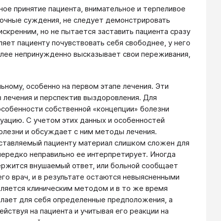
ое принятие пациента, внимательное и терпеливое
ибочные суждения, не следует демонстрировать
искренним, но не пытается заставить пациента сразу
ляет пациенту почувствовать себя свободнее, у него
более непринужденно высказывает свои переживания,
ному, особенно на первом этапе лечения. Эти
в лечения и перспектив выздоровления. Для
особенности собственной «концепции» болезни
туацию. С учетом этих данных и особенностей
болезни и обсуждает с ним методы лечения.
ставляемый пациенту материал слишком сложен для
нередко неправильно ее интерпретирует. Иногда
держится внушаемый ответ, или больной сообщает
го врач, и в результате остаются невыясненными
ляется клиническим методом и в то же время
елает для себя определенные предположения, а
ействуя на пациента и учитывая его реакции на