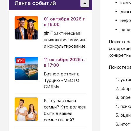
Лента событий
комм
диаг
01 октября 2026 г.
инфо
в 16:00
лече
🎓 Практическая
психология: коучинг
Психотера
и консультирование
содержани
конкретны
11 октября 2026 г.
в 17:00
Психотера
Бизнес-ретрит в
уста
Турцию «МЕСТО
СИЛЫ»
сбор
опре
Кто у нас глава
псих
семьи? Кто должен
быть в вашей
оцен
семье главой?
итог