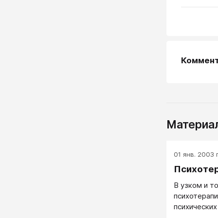
Коммен
Материал
01 янв. 2003 г
Психоте
В узком и т
психотерапи
психических
психологиче