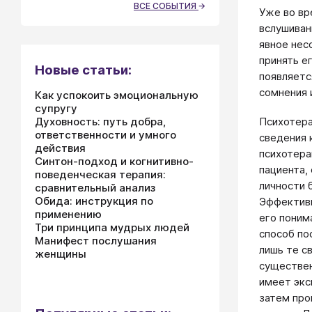
ВСЕ СОБЫТИЯ
Уже во вр
вслушиван
явное нес
принять е
Новые статьи:
появляетс
сомнения 
Как успокоить эмоциональную
супругу
Духовность: путь добра,
Психотера
ответственности и умного
сведения 
действия
психотера
Синтон-подход и когнитивно-
пациента,
поведенческая терапия:
личности 
сравнительный анализ
Обида: инструкция по
Эффективн
применению
его поним
Три принципа мудрых людей
способ по
Манифест послушания
лишь те с
женщины
существен
имеет экс
затем про