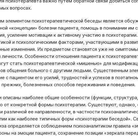
ля психотерапевта важно путем обратной связи добиться со
мых вопросах.
 элементом психотерапевтической беседы является обсужд
ной «концепции» болезни пациента, помощь в понимании им с
ия, усиление мотивации к активному участию в психотерапии
икой и психологическими факторами, участвующими в разви
ные изменения. Их предметом становятся уже не симптомы,
 личности. Особенности отношения пациента к психотерапев
гут стать психотерапевтической «мишенью» для модификац
ов общения больного с другими людьми. Существенным эле
е с пациентом его усилий, трудностей и успехов в поэтапно
 прежних, болезненных способов переживания и поведения.
 описаны наиболее общие особенности (функции, структура
о от конкретной формы психотерапии. Существуют, однако,
и различной ее направленности, в частности психоаналитиче
пии как наиболее типичных форм «психотерапии беседой». 
иза определяется соблюдением психоаналитиком правила «эм
роны на эмоции пациента, сохранение позиции «зеркала пере