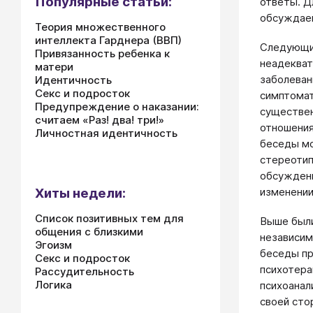
Популярные статьи:
ответы. Д
обсуждае
Теория множественного
интеллекта Гарднера (ВВП)
Следующим
Привязанность ребенка к
неадекват
матери
заболеван
Идентичность
Секс и подросток
симптомат
Предупреждение о наказании:
существен
считаем «Раз! два! три!»
отношения
Личностная идентичность
беседы мо
стереотип
обсуждени
изменении
Хиты недели:
Список позитивных тем для
Выше были
общения с близкими
независим
Эгоизм
беседы пр
Секс и подросток
психотера
Рассудительность
Логика
психоанал
своей сто