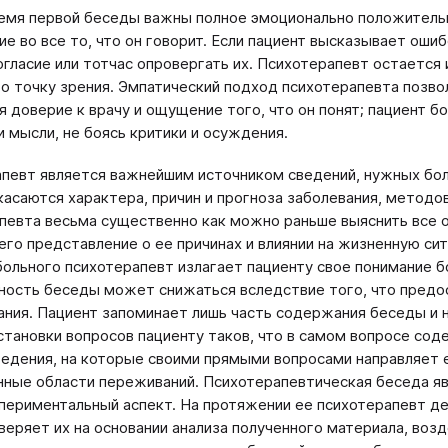
емя первой беседы важны полное эмоционально положительн
ие во все то, что он говорит. Если пациент высказывает ош
огласие или тотчас опровергать их. Психотерапевт остается 
го точку зрения. Эмпатический подход психотерапевта позво
я доверие к врачу и ощущение того, что он понят; пациент 
и мысли, не боясь критики и осуждения.
певт является важнейшим источником сведений, нужных боль
касаются характера, причин и прогноза заболевания, методо
певта весьма существенно как можно раньше выяснить все 
 его представление о ее причинах и влиянии на жизненную си
больного психотерапевт излагает пациенту свое понимание 
ость беседы может снижаться вследствие того, что предо
ания. Пациент запоминает лишь часть содержания беседы и 
становки вопросов пациенту таков, что в самом вопросе со
ведения, на которые своими прямыми вопросами направляет е
ные области переживаний. Психотерапевтическая беседа яв
периментальный аспект. На протяжении ее психотерапевт д
веряет их на основании анализа полученного материала, возд