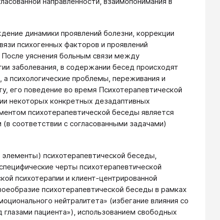
гласованной направленности, взаимопонимания в
ение динамики проявлений болезни, коррекции
вязи психогенных факторов и проявлений
. После уяснения больным связи между
тии заболевания, в содержании бесед происходят
 а психологические проблемы, переживания и
ту, его поведение во время Психотерапевтической
ии некоторых конкретных дезадаптивных
ментом психотерапевтической беседы является
м (в соответствии с согласованными задачами)
, элементы) психотерапевтической беседы,
 специфические черты психотерапевтической
ской психотерапии и клиент-центрированной
Своеобразие психотерапевтической беседы в рамках
оционального нейтралитета» (избегание влияния со
д глазами пациента»), использованием свободных