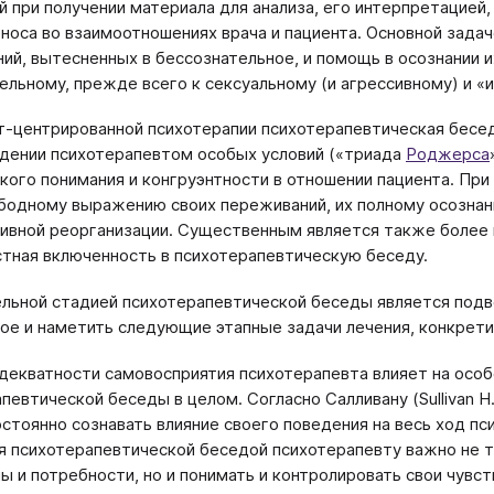
й при получении материала для анализа, его интерпретацией
носа во взаимоотношениях врача и пациента. Основной задач
ий, вытесненных в бессознательное, и помощь в осознании и
ельному, прежде всего к сексуальному (и агрессивному) и 
т-центрированной психотерапии психотерапевтическая бесед
дении психотерапевтом особых условий («триада
Роджерса
кого понимания и конгруэнтности в отношении пациента. При
бодному выражению своих переживаний, их полному осознан
ивной реорганизации. Существенным является также более
стная включенность в психотерапевтическую беседу.
льной стадией психотерапевтической беседы является подв
ое и наметить следующие этапные задачи лечения, конкрети
декватности самовосприятия психотерапевта влияет на особ
певтической беседы в целом. Согласно Салливану (Sullivan H
стоянно сознавать влияние своего поведения на весь ход п
я психотерапевтической беседой психотерапевту важно не 
ы и потребности, но и понимать и контролировать свои чувс