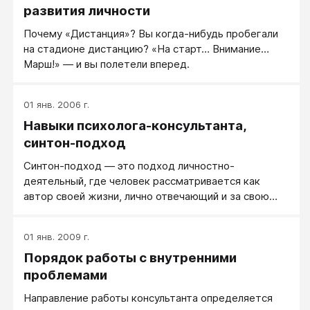
развития личности
Почему «Дистанция»? Вы когда-нибудь пробегали
на стадионе дистанцию? «На старт… Внимание…
Марш!» — и вы полетели вперед.
01 янв. 2006 г.
Навыки психолога-консультанта,
синтон-подход
Синтон-подход — это подход личностно-
деятельный, где человек рассматривается как
автор своей жизни, лично отвечающий и за свою
внутреннюю жизнь, чувства и состояния, и за свое
внешнее поведение, за свою жизнь в целом.
01 янв. 2009 г.
Основные черты синтон-подхода в
Порядок работы с внутренними
консультировании, это...
проблемами
Направление работы консультанта определяется