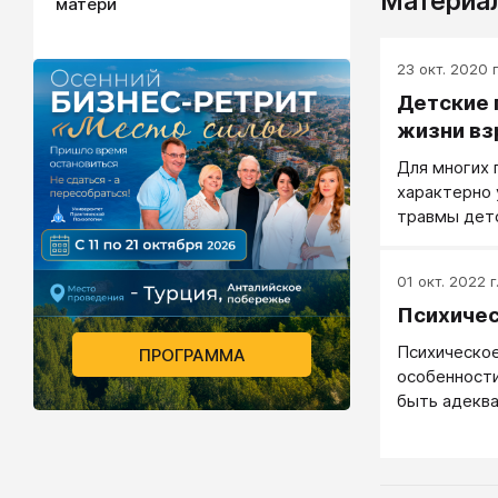
Материал
матери
23 окт. 2020 г
Детские 
жизни вз
Для многих 
характерно
травмы дет
жизнь взрос
это убежде
01 окт. 2022 г
научным да
Психичес
Психическое
ПРОГРАММА
особенности
быть адекв
адаптироват
относят со
человека су