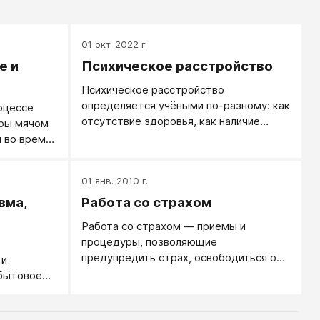
01 окт. 2022 г.
е и
Психическое расстройство
Психическое расстройство
определяется учёными по-разному: как
оцессе
отсутствие здоровья, как наличие
ары мячом
страдания, как патологический
м во время
процесс, имеющий либо физическую,
либо психическую природу. Если в
01 янв. 2010 г.
соматической практике понятие
расстройства вызывает споры, то в
вма,
Работа со страхом
психиатрии — тем более. Психически
Работа со страхом — приемы и
больной человек может испытывать
процедуры, позволяющие
сильные субъективные страдания, не
предупредить страх, освободиться от
 и
имея при этом никаких внешних
страха или использовать его
бытовое
объективных признаков физической
позитивные стороны.
патологии, и наоборот, при
неадекватном поведении чувствовать