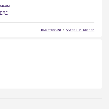
рахом
ПДГ
Психотравма
Автор Н.И. Козлов