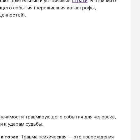
икают длительные и устойчивые
страхи
. В отличии от
ующего события (переживания катастрофы,
ценностей).
значимости травмирующего события для человека,
и к ударам судьбы.
и то же.
Травма психическая — это повреждения