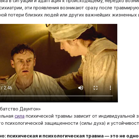
вка в ситуации и адаптация к происходящему, нередко возн
сихиатрии, эти проявления возникают сразу после травмир
ой потери близких людей или других важнейших жизненных 
батство Даунтон»
ельная
сила
психической травмы зависит от индивидуальной 
го психологической защищенности (силы духа) и устойчивост
о: психическая и психологическая травма — это не одно 