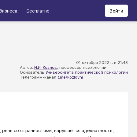
бизнеса
Бесплатно
Войти
01 октября 2022 г. в 21:43
Автор:
Н.И. Козлов
, профессор психологии
Основатель
Университета практической психологии
Телеграмм-канал
t.me/kozlovni
.
, речь со странностями, нарушается адекватность,