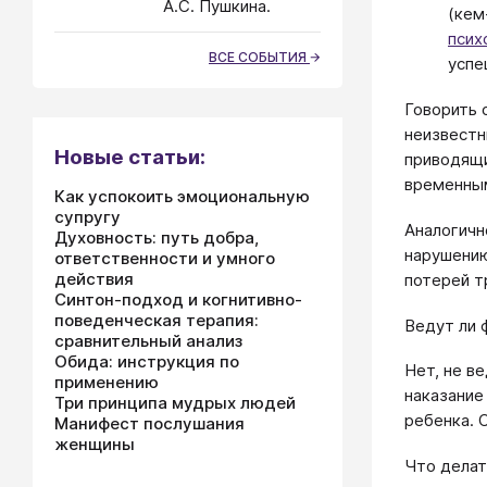
А.С. Пушкина.
(кем
псих
ВСЕ СОБЫТИЯ
успе
Говорить 
неизвестн
Новые статьи:
приводящи
временным
Как успокоить эмоциональную
супругу
Аналогичн
Духовность: путь добра,
нарушению
ответственности и умного
действия
потерей т
Синтон-подход и когнитивно-
поведенческая терапия:
Ведут ли 
сравнительный анализ
Обида: инструкция по
Нет, не в
применению
наказание
Три принципа мудрых людей
ребенка.
Манифест послушания
женщины
Что делат