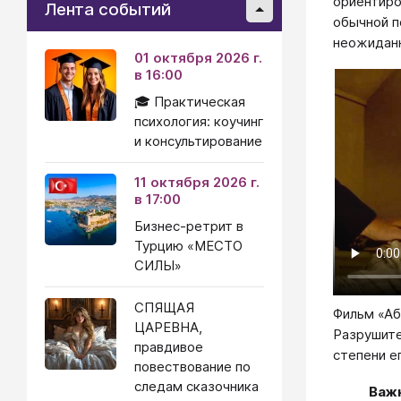
ориентиро
Лента событий
обычной п
неожиданн
01 октября 2026 г.
в 16:00
🎓 Практическая
психология: коучинг
и консультирование
11 октября 2026 г.
в 17:00
Бизнес-ретрит в
Турцию «МЕСТО
СИЛЫ»
СПЯЩАЯ
Фильм «Аб
ЦАРЕВНА,
Разрушит
правдивое
степени е
повествование по
следам сказочника
Важн