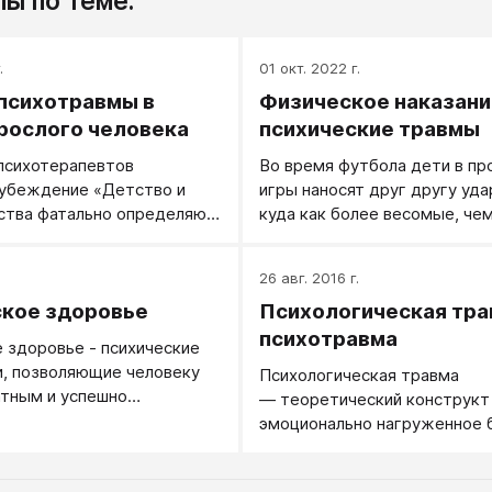
ы по теме:
.
01 окт. 2022 г.
психотравмы в
Физическое наказани
рослого человека
психические травмы
психотерапевтов
Во время футбола дети в пр
 убеждение «Детство и
игры наносят друг другу уд
ства фатально определяют
куда как более весомые, че
лого человека». Насколько
физических наказаний.
ние соответствует
.
26 авг. 2016 г.
нным?
кое здоровье
Психологическая тра
психотравма
 здоровье - психические
, позволяющие человеку
Психологическая травма
атным и успешно
— теоретический конструкт
ься к среде. Обычно сюда
эмоционально нагруженное 
ответствие формируемых у
псевдопонятие.
бъективных образов