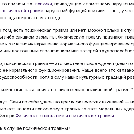
-то или чем-то)
психики
, приводящие к заметному нарушени
ологической травме
нарушений функций психики — нет, у че
шно адаптироваться к среде.
о том, есть психическая травма или нет, можно только в слу
ы либо слишком размыты. Физическую травму признают трав
е к заметному нарушению нормального функционирования орг
 или постоянным ограничением или потерей трудоспособнос
о, психическая травма — это местные повреждения (кем-то 
 ее нормального функционирования. Чаще всего это связан
рудоспособности, хотя в силу наших культурных традиций ред
физические наказания к возникновению психической травмы?
едут. Сами по себе удары во время физических наказаний — н
 может нанести психическую травму за счет моральных удар
 Смотри
Физическое наказание и психические травмы
ь в случае психической травмы?