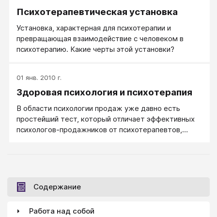
насколько психолог привержен
Психотерапевтическая установка
психотерапевтической установке.
Установка, характерная для психотерапии и
превращающая взаимодействие с человеком в
психотерапию. Какие черты этой установки?
01 янв. 2010 г.
Здоровая психология и психотерапия
В области психологии продаж уже давно есть
простейший тест, который отличает эффективных
психологов-продажников от психотерапевтов,
которые также пытаются участвовать в обучении.
Содержание
Работа над собой