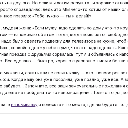
уть на другого. Но если мы хотим результат и хорошие отнош
просто справедливо: ведь это МЫ чего-то хотим от наших бли
инное правило: «Тебе нужно — ты и делай!»
, мудрая жена: «Если мужу надо сделать по дому что-то кру
отом — напоминаю об этом тогда, когда появляется свободно
 надо было сделать подвеску для телевизора на кухне, чтоб 
Тихо, спокойно держу себе в уме, что это надо сделать. Ка
ная поездка с друзьями сорвалась, тут я и объявилась с нап
». Все сделано — быстро, хорошо с удовольствием и без пиле
 мужчины, солить или не солить кашу — этот вопрос решаетс
ькой. Когда кашу она уже посолила, уже поздно, уже всё. А 
се забудет... Запомните, все ваши замечательные пожелания
огда еще не пройдена точка невозвращения. Только тогда, ко
ишите
напоминалку
и повесьте в то месте, где вы будете, ко