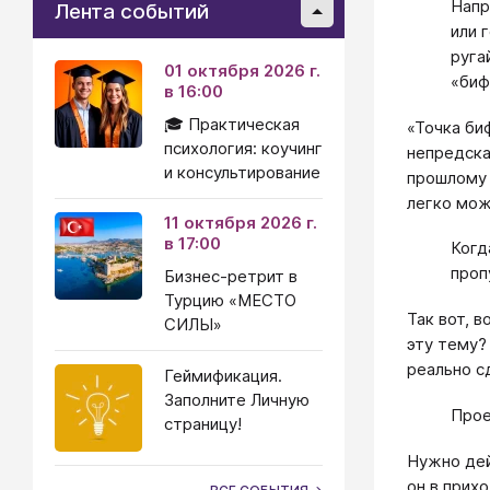
Напр
Лента событий
или 
руга
01 октября 2026 г.
«биф
в 16:00
🎓 Практическая
«Точка би
психология: коучинг
непредска
и консультирование
прошлому 
легко мож
11 октября 2026 г.
в 17:00
Когд
проп
Бизнес-ретрит в
Турцию «МЕСТО
Так вот, 
СИЛЫ»
эту тему?
реально с
Геймификация.
Заполните Личную
Прое
страницу!
Нужно дей
он в прих