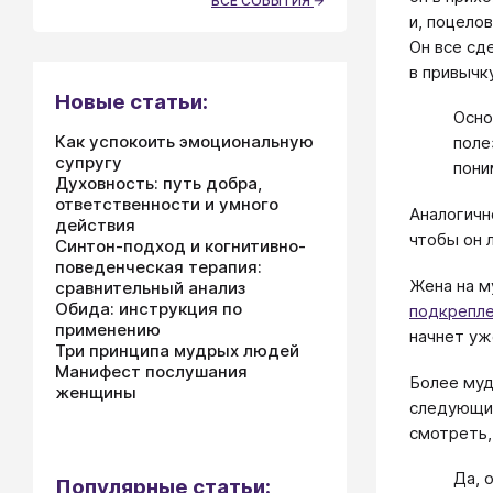
ВСЕ СОБЫТИЯ
и, поцело
Он все сд
в привычку
Новые статьи:
Осно
Как успокоить эмоциональную
поле
супругу
пони
Духовность: путь добра,
ответственности и умного
Аналогичн
действия
чтобы он 
Синтон-подход и когнитивно-
поведенческая терапия:
Жена на м
сравнительный анализ
Обида: инструкция по
подкрепл
применению
начнет уж
Три принципа мудрых людей
Манифест послушания
Более муд
женщины
следующий
смотреть,
Да, 
Популярные статьи: