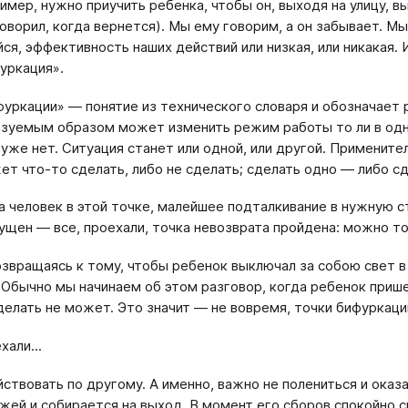
имер, нужно приучить ребенка, чтобы он, выходя на улицу, в
говорил, когда вернется). Мы ему говорим, а он забывает. Мы
йся, эффективность наших действий или низкая, или никакая.
уркация».
фуркации» — понятие из технического словаря и обозначает 
зуемым образом может изменить режим работы то ли в одну, 
уже нет. Ситуация станет или одной, или другой. Применител
ет что-то сделать, либо не сделать; сделать одно — либо с
а человек в этой точке, малейшее подталкивание в нужную 
ущен — все, проехали, точка невозврата пройдена: можно то
возвращаясь к тому, чтобы ребенок выключал за собою свет 
 Обычно мы начинаем об этом разговор, когда ребенок пришел
делать не может. Это значит — не вовремя, точки бифуркаци
хали...
ствовать по другому. А именно, важно не полениться и оказ
ожей и собирается на выход. В момент его сборов спокойно 