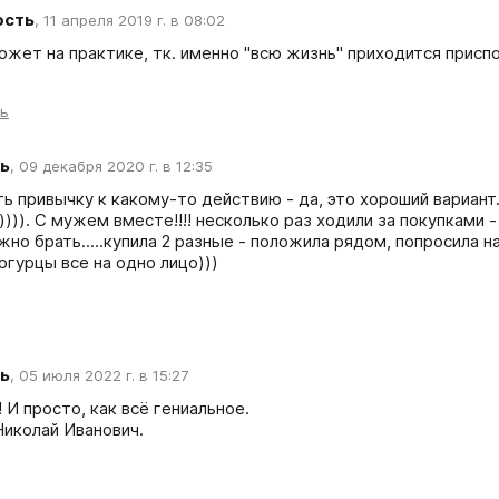
ость
,
11 апреля 2019 г. в 08:02
ожет на практике, тк. именно "всю жизнь" приходится приспо
ть
ь
,
09 декабря 2020 г. в 12:35
ь привычку к какому-то действию - да, это хороший вариант.
))). С мужем вместе!!!! несколько раз ходили за покупками -
но брать.....купила 2 разные - положила рядом, попросила найт
огурцы все на одно лицо)))
ь
,
05 июля 2022 г. в 15:27
 И просто, как всё гениальное. 

Николай Иванович. 