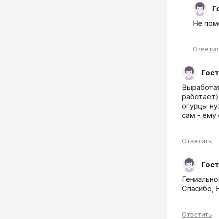
Г
Не пом
Ответи
Гост
Выработат
работает))
огурцы нуж
сам - ему 
Ответить
Гост
Гениально!
Спасибо, 
Ответить