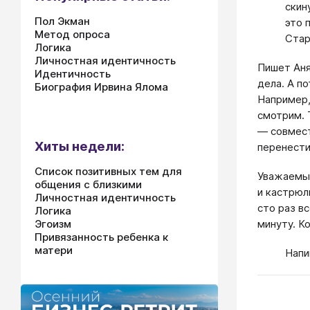
скин
Пол Экман
это 
Метод опроса
Стар
Логика
Личностная идентичность
Пишет Аня
Идентичность
дела. А п
Биография Ирвина Ялома
Например,
смотрим. 
— совмест
Хиты недели:
перенести
Список позитивных тем для
Уважаемые
общения с близкими
и кастрюл
Личностная идентичность
сто раз в
Логика
минуту. К
Эгоизм
Привязанность ребенка к
матери
Нап