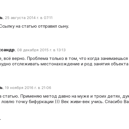
ь
,
25 августа 2014 г. в 07:11
 Ссылку на статью отправил сыну.
ксандр
,
08 декабря 2015 г. в 13:13
е, всё верно. Проблема только в том, что когда занимаешься
рудно отслеживать местонахождение и род занятия объекта 
ь
,
19 ноября 2016 г. в 21:06
а статью. Применяю метод давно на муже и троих детях, д
 ловлю точку бифуркации ))) Век живи-век учись. Спасибо В
т