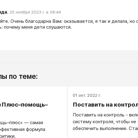
ида
,
25 ноября 2023 г. в 06:44
те. Очень благодарна Вам: оказывается, я так и делала, но с
ь: почему меня дети слушаются.
ы по теме:
.
01 окт. 2022 г.
 «Плюс–помощь–
Поставить на контро
Поставить на контроль - вкл
систему контроля, чтобы не 
щь–плюс» — самая
обеспечить выполнение. Ста
ффективная формула
контроль можно как себя, та
ритики.