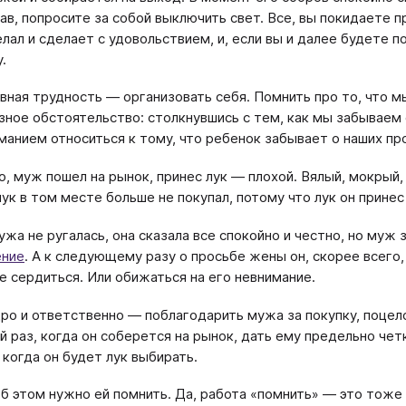
вав, попросите за собой выключить свет. Все, вы покидаете 
елал и сделает с удовольствием, и, если вы и далее будете 
.
вная трудность — организовать себя. Помнить про то, что м
зное обстоятельство: столкнувшись с тем, как мы забываем
манием относиться к тому, что ребенок забывает о наших пр
о, муж пошел на рынок, принес лук — плохой. Вялый, мокрый
лук в том месте больше не покупал, потому что лук он прине
ужа не ругалась, она сказала все спокойно и честно, но муж
ение
. А к следующему разу о просьбе жены он, скорее всего,
е сердиться. Или обижаться на его невнимание.
ро и ответственно — поблагодарить мужа за покупку, поцелов
 раз, когда он соберется на рынок, дать ему предельно четк
 когда он будет лук выбирать.
об этом нужно ей помнить. Да, работа «помнить» — это тоже