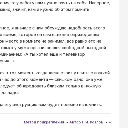
ения, эту работу нам нужно взять на себя. Наверное,
зких, значит, нам и нужно об этом помнить.
пное, я вначале с ним обсуждаю надобность этого
е время, которое он сам еще «не оприходовал».
он место в комнате не занимал, все равно его не
к только у мужа организовался свободный выходной
оминанием: «А ты хотел еще и телевизор
ния...»
я в тот момент, когда жена стоит у плиты с ложкой
за час до этого момента — слишком рано, она уже
 следует обнародовать близким только в нужную
гда надо.
гда эту инструкцию вам будет полезно вспомнить.
Метод подкрепления
Автор Н.И. Козлов
+