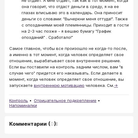
не отдает. А мне отдает, так как в тот момент, когда
она говорит, что отдаст деньги в среду, я на ее
глазах вписываю это в календарь. Она приносит
деньги со словами: "Вычеркни меня оттуда!". Также
с опозданиями моей племянницы. Приходит в гости
на 2-3 час позже - я вешаю бумагу "График
опозданий" . Сработало!"
Самое главное, чтобы все произошло не когда-то после,
а именно в тот момент, когда человек определяет свое
отношение, вырабатывает свое внутреннее решение.
Если вы поставили на контроль задним числом, вам "в
случае чего" придется его наказывать. Если делаете в
момент, когда человек определяет свое отношение, вы
запускаете
внутреннюю мотивацию
человека. См.
→
Контроль
Отрицательное подкрепление
Напоминалки
Комментарии
(
0
):