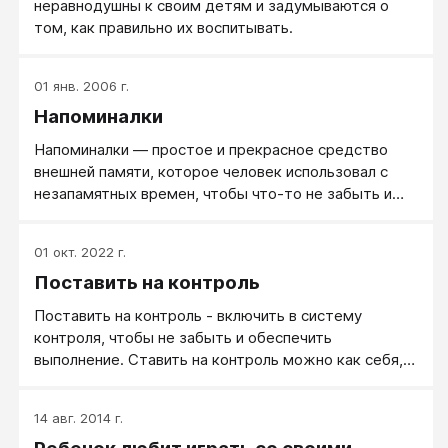
неравнодушны к своим детям и задумываются о
том, как правильно их воспитывать.
01 янв. 2006 г.
Напоминалки
Напоминалки — простое и прекрасное средство
внешней памяти, которое человек использовал с
незапамятных времен, чтобы что-то не забыть и
вовремя вспомнить.
01 окт. 2022 г.
Поставить на контроль
Поставить на контроль - включить в систему
контроля, чтобы не забыть и обеспечить
выполнение. Ставить на контроль можно как себя,
так и других, в любом случае это организует и
повышает мотивацию. Если вы покажете, что
14 авг. 2014 г.
действия или поведение другого человека теперь у
вас на контроле, обычно это вызывает у него