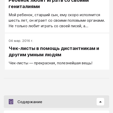
Ребенок любит играть со своими
конструктивное напряжение и повышает его
гениталиями
ответственность.
Мой ребенок, старший сын, ему скоро исполнится
шесть лет, он играет со своими половыми органами.
Не только любит играть со своей писей, а
устраивает из этого развлечение для других детей:
снимает трусы, показывает, залезает в чужие
04 мар. 2016 г.
трусы... В первую очередь он вовлекает в это
Чек-листы в помощь дистантникам и
своего брата, тот начинает все это делать за ним.
Что мне с этим делать?
другим умным людям
Чек-листы ― прекрасная, полезнейшая вещь!
Содержание