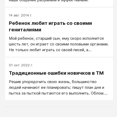
14 авг. 2014 г.
Ребенок любит играть со своими
гениталиями
Мой ребенок, старший сын, ему скоро исполнится
шесть лет, он играет со своими половыми органами.
Не только любит играть со своей писей, а
устраивает из этого развлечение для других детей:
снимает трусы, показывает, залезает в чужие
01 окт. 2022 г.
трусы... В первую очередь он вовлекает в это
Традиционные ошибки новичков в ТМ
своего брата, тот начинает все это делать за ним.
Что мне с этим делать?
Решив упорядочить свою жизнь, большинство
людей начинают ее планировать: пишут план дня и
пытка за пыткой пытаются его выполнить. Облом.
Правильный тайм-менеджмент начинается не с
планирования — правильный ТМ начинается с учета
времени.