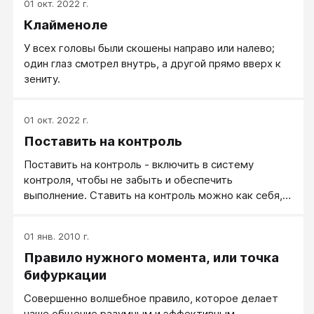
01 окт. 2022 г.
Клайменоле
У всех головы были скошены направо или налево;
один глаз смотрел внутрь, а другой прямо вверх к
зениту.
01 окт. 2022 г.
Поставить на контроль
Поставить на контроль - включить в систему
контроля, чтобы не забыть и обеспечить
выполнение. Ставить на контроль можно как себя,
так и других, в любом случае это организует и
повышает мотивацию. Если вы покажете, что
01 янв. 2010 г.
действия или поведение другого человека теперь у
Правило нужного момента, или точка
вас на контроле, обычно это вызывает у него
конструктивное напряжение и повышает его
бифуркации
ответственность.
Совершенно волшебное правило, которое делает
наше общение разумным и эффективным.