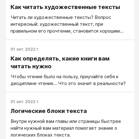
Как читать художественные тексты
Читать ли художественные тексты? Вопрос
интересный: художественный текст, при
правильном его прочтении, становится хорошим
тренингом личностного развития. Вспомните, как
западают глубоко в душу красивые и светлые
01 окт. 2022 г.
образы, как мы начинаем подражать им в жизни,
Как определять, какие книги вам
как учимся быть добрее, честнее, мудрее… С
другой стороны – многие заядлые читатели
читать нужно
сбегают из реальной жизни в мир художественного
Чтобы чтение было на пользу, приучайте себя к
текста. Следить за выдуманными судьбами,
дисциплине чтения… Что это значит в реальности?
красивыми поступками, замысловатыми сюжетами
оказывается куда интереснее, чем строить свою
жизнь. Пока история чужой напечатанной и неживой
01 окт. 2022 г.
жизни завораживает страница за страницей, мимо
Логические блоки текста
проходит жизнь ваша: живая и настоящая. Кажется,
что это не самый равноценный обмен, согласны?
Внутри нужной вам главы или страницы быстрее
найти нужный вам материал помогает знание о
логических блоках текста.