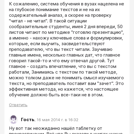
К сожалению, система обучения в вузах нацелена не 
на глубокое понимание текстов и не на их 
содержательный аналаз, а скорее на проверку 
"читал - не читал". В такой ситуации 
сообразительные студенты, имея 2 дня впереди, 50 
листов читают по методике "готовлю презентацию", 
а именно - нахожу ключевые слова и формулировки, 
которые, если выучить, засвидетельствуют 
преподавателю, что вы текст читали. Заучиваю 
главные имена, несколько главных дат, что главное 
говорил такой-то и что ему отвечал другой. Тут 
главное - создать впечатление, что вы с текстом 
работали, Занимаясь с текстом по такой методе, 
можно толком даже не понимать смысл изучаемого 
текста, но преподаватель поставит вам "зачет". Это 
эффективная метода, но кажется, что настоящее 
обучение должно быть все-таки не в этом.
Ответить
Гость
,
16 мая 2014 г. в 16:32
Ну вот так неожиданно нашёл таблетку от 
прокрастинации. Всё что Вы сказали о книгах нужно 