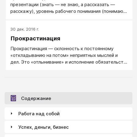
презентации (знать — не знаю, а рассказать —
расскажу), уровень рабочего понимания (понимаю
все основное, но в общих чертах) и глубокое
понимание (понимаю в мельчайших деталях).
30 дек. 2016 г.
Прокрастинация
Прокрастинация — склонность к постоянному
«откладыванию на потом» неприятных мыслей и
дел. Это «отлынивание» и исполнение обязательств
в самый последний момент, а зачастую и тогда,
когда все сроки уже миновали.
Содержание
Работа над собой
Успех, деньги, бизнес