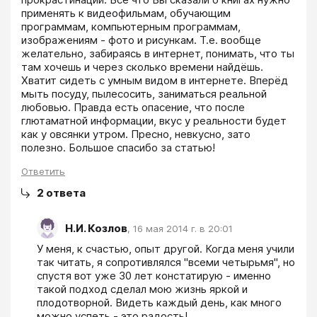
применять к видеофильмам, обучающим 
программам, компьютерным программам, 
изображениям - фото и рисункам. Т.е. вообще 
желательно, забираясь в интернет, понимать, что ты 
там хочешь и через сколько времени найдёшь. 
Хватит сидеть с умным видом в интернете. Вперёд 
мыть посуду, пылесосить, заниматься реальной 
любовью. Правда есть опасение, что после 
глютаматной информации, вкус у реальности будет 
как у овсянки утром. Пресно, невкусно, зато 
полезно. Большое спасибо за статью!
Ответить
2
ответа
Н.И. Козлов
,
16 мая 2014 г. в 20:01
У меня, к счастью, опыт другой. Когда меня учили 
так читать, я сопротивлялся "всеми четырьмя", но 
спустя вот уже 30 лет констатирую - именно 
такой подход сделал мою жизнь яркой и 
плодотворной. Видеть каждый день, как много 
можно успеть - это радость!