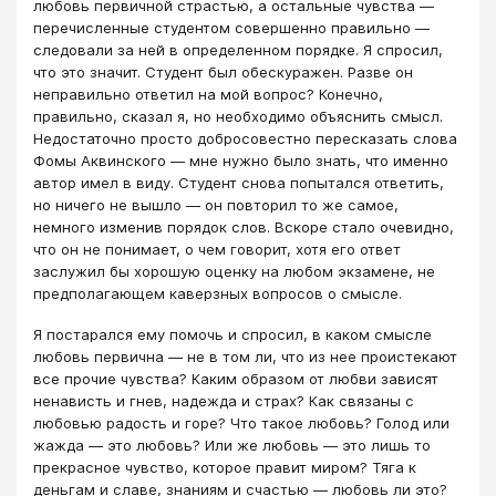
любовь первичной страстью, а остальные чувства —
перечисленные студентом совершенно правильно —
следовали за ней в определенном порядке. Я спросил,
что это значит. Студент был обескуражен. Разве он
неправильно ответил на мой вопрос? Конечно,
правильно, сказал я, но необходимо объяснить смысл.
Недостаточно просто добросовестно пересказать слова
Фомы Аквинского — мне нужно было знать, что именно
автор имел в виду. Студент снова попытался ответить,
но ничего не вышло — он повторил то же самое,
немного изменив порядок слов. Вскоре стало очевидно,
что он не понимает, о чем говорит, хотя его ответ
заслужил бы хорошую оценку на любом экзамене, не
предполагающем каверзных вопросов о смысле.
Я постарался ему помочь и спросил, в каком смысле
любовь первична — не в том ли, что из нее проистекают
все прочие чувства? Каким образом от любви зависят
ненависть и гнев, надежда и страх? Как связаны с
любовью радость и горе? Что такое любовь? Голод или
жажда — это любовь? Или же любовь — это лишь то
прекрасное чувство, которое правит миром? Тяга к
деньгам и славе, знаниям и счастью — любовь ли это?