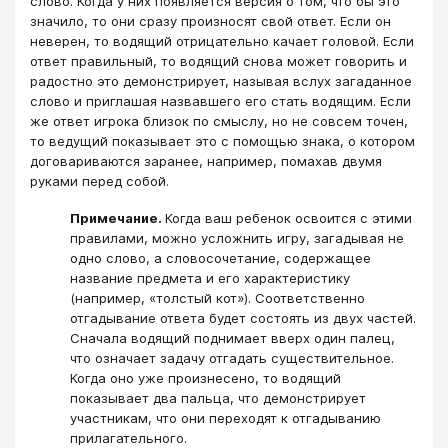
слово. Когда у них появляется версия о том, что бы это
значило, то они сразу произносят свой ответ. Если он
неверен, то водящий отрицательно качает головой. Если
ответ правильный, то водящий снова может говорить и
радостно это демонстрирует, называя вслух загаданное
слово и приглашая назвавшего его стать водящим. Если
же ответ игрока близок по смыслу, но не совсем точен,
то ведущий показывает это с помощью знака, о котором
договариваются заранее, например, помахав двумя
руками перед собой.
Примечание.
Когда ваш ребенок освоится с этими
правилами, можно усложнить игру, загадывая не
одно слово, а словосочетание, содержащее
название предмета и его характеристику
(например, «толстый кот»). Соответственно
отгадывание ответа будет состоять из двух частей.
Сначала водящий поднимает вверх один палец,
что означает задачу отгадать существительное.
Когда оно уже произнесено, то водящий
показывает два пальца, что демонстрирует
участникам, что они переходят к отгадыванию
прилагательного.