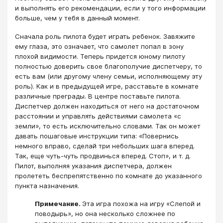
и выполнять его рекомендации, если у того информации
больше, чем у тебя в данный момент.
Сначала роль пилота будет играть ребенок. Завяжите
ему глаза, это означает, что самолет попал в зону
плохой видимости. Теперь придется юному пилоту
полностью доверить свое благополучие диспетчеру, то
есть вам (или другому члену семьи, исполняющему эту
роль). Как и в предыдущей игре, расставьте в комнате
различные преграды. В центре поставьте пилота.
Диспетчер должен находиться от него на достаточном
расстоянии и управлять действиями самолета «с
земли», то есть исключительно словами. Так он может
давать пошаговые инструкции типа: «Повернись
немного вправо, сделай три небольших шага вперед.
Так, еще чуть-чуть продвинься вперед. Стоп», и т. д.
Пилот, выполняя указания диспетчера, должен
пролететь беспрепятственно по комнате до указанного
пункта назначения.
Примечание.
Эта игра похожа на игру «Слепой и
поводырь», но она несколько сложнее по