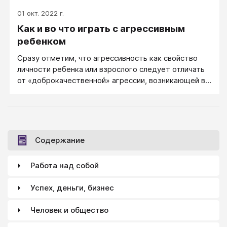
01 окт. 2022 г.
Как и во что играть с агрессивным
ребенком
Сразу отметим, что агрессивность как свойство
личности ребенка или взрослого следует отличать
от «доброкачественной» агрессии, возникающей в
ситуации опасности и исчезающей, когда человеку
ничто не угрожает. Такая ситуативная агрессия
имеет совершенно нормальный защитный характер,
и вряд ли стоит корректировать ее в поведении
ребенка.
Содержание
Работа над собой
Успех, деньги, бизнес
Человек и общество