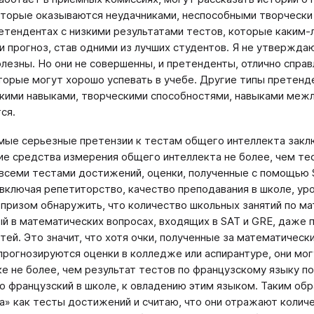
оторые оказываются неудачниками, неспособными творчески 
етендентах с низкими результатами тестов, которые каким-
и прогноз, став одними из лучших студентов. Я не утверждаю
олезны. Но они не совершенны, и претенденты, отлично спра
торые могут хорошо успевать в учебе. Другие типы претенд
кими навыками, творческими способностями, навыками меж
ся.
мые серьезные претензии к тестам общего интеллекта заклю
ие средства измерения общего интеллекта не более, чем тес
 всеми тестами достижений, оценки, полученные с помощью 
 включая репетиторство, качество преподавания в школе, ур
призом обнаружить, что количество школьных занятий по ма
й в математических вопросах, входящих в SAT и GRE, даже 
тей. Это значит, что хотя очки, полученные за математическ
прогнозируются оценки в колледже или аспирантуре, они мо
е не более, чем результат тестов по французскому языку по
о французский в школе, к овладению этим языком. Таким об
а» как тесты достижений и считаю, что они отражают колич