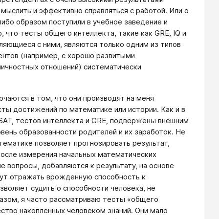
мыслить и эффективно справляться с работой. Или о
либо образом поступили в учебное заведение и
, что тесты общего интеллекта, такие как GRE, IQ и
вляющиеся с ними, являются только одним из типов
ентов (например, с хорошо развитыми
личностных отношений) систематически
чаются в том, что они производят на меня
ты достижений по математике или истории. Как и в
SAT, тестов интеллекта и GRE, подвержены внешним
овень образованности родителей и их заработок. Не
тематике позволяет прогнозировать результат,
после измерения начальных математических
ие вопросы, добавляются к результату, на основе
гут отражать врожденную способность к
зволяет судить о способности человека, не
разом, я часто рассматриваю тесты «общего
ество накопленных человеком знаний. Они мало