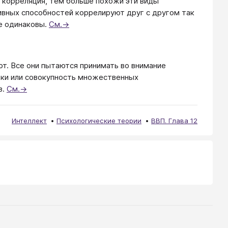
е корреляция, тем больше похожи эти виды
ивных способностей коррелируют друг с другом так
ле одинаковы.
См.→
рт. Все они пытаются принимать во внимание
тки или совокупность множественных
в.
См.→
Интеллект
Психологические теории
ВВП. Глава 12