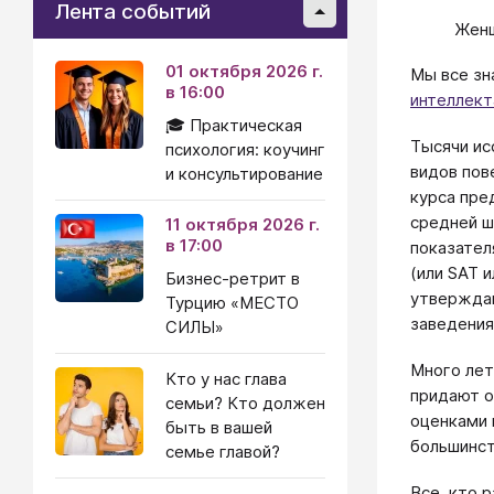
Лента событий
Женщ
01 октября 2026 г.
Мы все зн
в 16:00
интеллект
🎓 Практическая
Тысячи ис
психология: коучинг
видов пов
и консультирование
курса пре
средней ш
11 октября 2026 г.
в 17:00
показател
(или SAT 
Бизнес-ретрит в
утверждаю
Турцию «МЕСТО
заведения
СИЛЫ»
Много лет
Кто у нас глава
придают о
семьи? Кто должен
оценками 
быть в вашей
большинст
семье главой?
Все, кто 