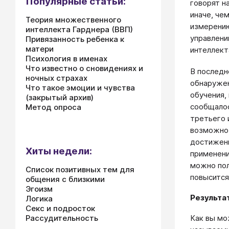
Популярные статьи:
говорят н
иначе, че
Теория множественного
измерению
интеллекта Гарднера (ВВП)
управлени
Привязанность ребенка к
матери
интеллект
Психология в именах
Что известно о сновидениях и
В последн
ночных страхах
обнаружен
Что такое эмоции и чувства
обучения,
(закрытый архив)
сообщалос
Метод опроса
третьего 
возможно,
достижени
Хиты недели:
применени
можно пол
Список позитивных тем для
повысится
общения с близкими
Эгоизм
Результа
Логика
Секс и подросток
Как вы мо
Рассудительность