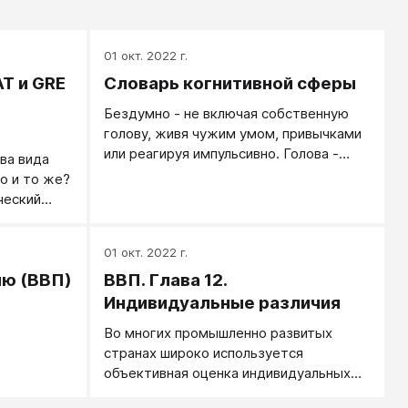
01 окт. 2022 г.
T и GRE
Словарь когнитивной сферы
Бездумно - не включая собственную
голову, живя чужим умом, привычками
или реагируя импульсивно. Голова -
ва вида
синоним разума: то, чем человек
о и то же?
помнит, думает и решает. Включить
ческий
голову - начать пользоваться умом, а
рреляцией
не жить чувствами. Включить голову -
1,0), и чем
еще не означает думать. Люди с
01 окт. 2022 г.
ше похожи
включенным умом чаще пользуются
ию (ВВП)
ВВП. Глава 12.
прошлыми решениями, привычными
ий,
Индивидуальные различия
конструкциями ума, специально не
Во многих промышленно развитых
обдумывая настоящую ситуацию.
руг с
странах широко используется
гие
объективная оценка индивидуальных
се тесты на
различий, особенно различий в