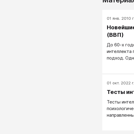
01 янв. 2010 г
Новейшие
(ВВП)
До 60-х год
интеллекта
подход. Одн
когнитивной
на моделях 
главу 9) во
01 окт. 2022 г
исследоват
несколько п
Тесты ин
идея состои
Тесты инте
интеллект н
психологиче
процессов, 
направленны
выполнении 
развития ин
деятельности
Задания тес
Just & Shell