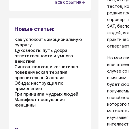
ВСЕ СОБЫТИЯ
тестов, к
редких пр
опровергл
SAT, бесп
Новые статьи:
людей, ко
практичес
Как успокоить эмоциональную
супругу
отвергают
Духовность: путь добра,
ответственности и умного
Но мои са
действия
впечатлен
Синтон-подход и когнитивно-
случае со
поведенческая терапия:
сравнительный анализ
влияниям,
Обида: инструкция по
будет сюр
применению
получаемы
Три принципа мудрых людей
способнос
Манифест послушания
которого 
женщины
математик
изучавшег
интеллект