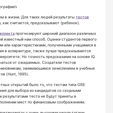
ографии!»
ем в жизни. Для таких людей результаты
тестов
, как считается, предсказывают (ребенок).
еллекта
прогнозируют широкий диапазон различных
ой известный нам способ. Оценки студентов первого
ми или характеристиками, полученными учащимися в
ия в аспирантуре, также лучше предсказываются
иверситете. Но точность предсказания на основе IQ
личаться от ожидаемых. Создатели тестов
чиновникам, занимающимся зачислением в учебные
в (Hunt, 1995).
стных открытий было то, что тестам типа GRE
ния для выбора из кандидатов со сходными
и результатами теста не будут приняты в
аполнении мест по финансовым соображениям.
 претендентах с очень высокими результатами