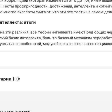
й корреляцией (которая изменяется от 0 до 1,0), и чем выш
. Тесты профпригодности, достижений, интеллекта и когнит
то многие эксперты считают, что эти все тесты на самом де
нтеллекта: итоги
на эти различия, все теории интеллекта имеют ряд общих че
ский базис интеллекта, будь то базовый механизм перерабо
уальных способностей, модулей или когнитивных потенциало
тарии
(
0
):
ы по теме: