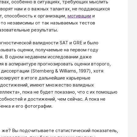
твах, особенно в ситуациях, требующих мыслить
оворят нам и о важных талантах, не поддающихся
т, способность к организации,
мотивации
и
м-то независимы от так называемых тестов
азовательные результаты.
гностической валидности SAT и GRE и было
азывать оценки, получаемые на первом году
ся. В одном недавнем исследовании даже
я в аспирантуре прогнозировать оценки второго,
иссертации (Sternberg & Williams, 1997), хотя
нозируют в итоге дальнейшие карьерные
и достижений, имеют множество валидных
ллекта», пока не будет показано, что с их помощью
обностей и достижений, чем сейчас. А пока не
енка и его фотографии.
о же? Вы подсчитываете статистический показатель,