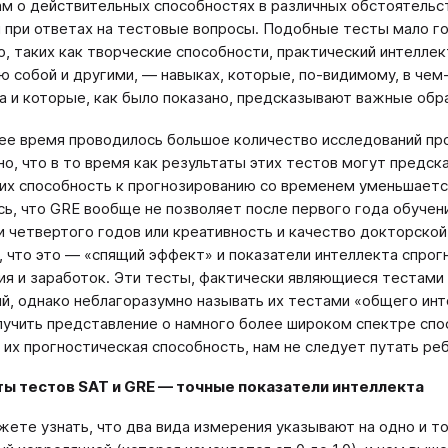
ам о действительных способностях в различных обстоятельс
м при ответах на тестовые вопросы. Подобные тесты мало г
, таких как творческие способности, практический интеллек
ю собой и другими, — навыках, которые, по-видимому, в че
а и которые, как было показано, предсказывают важные обр
ее время проводилось большое количество исследований про
о, что в то время как результаты этих тестов могут предск
 их способность к прогнозированию со временем уменьшает
ь, что GRE вообще не позволяет после первого года обучени
и четвертого годов или креативность и качество докторской д
 что это — «спящий эффект» и показатели интеллекта спрог
я и заработок. Эти тесты, фактически являющиеся тестам
й, однако неблагоразумно называть их тестами «общего инте
учить представление о намного более широком спектре спос
 их прогностическая способность, нам не следует путать реб
ты тестов SAT и GRE — точные показатели интеллекта
жете узнать, что два вида измерения указывают на одно и т