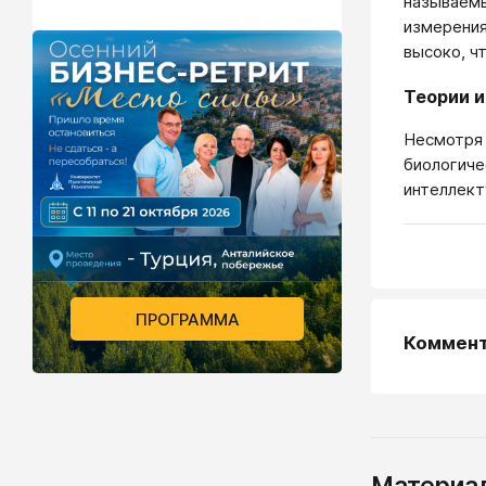
называемы
измерения
высоко, ч
Теории и
Несмотря 
биологиче
интеллект
ПРОГРАММА
Коммен
Материал