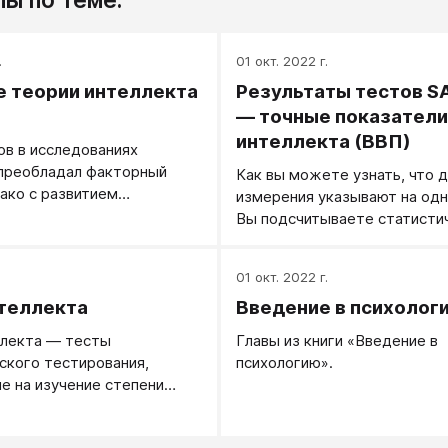
.
01 окт. 2022 г.
 теории интеллекта
Результаты тестов SA
— точные показатели
интеллекта (ВВП)
ов в исследованиях
 преобладал факторный
Как вы можете узнать, что д
ако с развитием
измерения указывают на одн
 психологии с ее акцентом
Вы подсчитываете статисти
обработки информации (см.
показатель, называемый ко
зник новый подход. Разные
(которая изменяется от 0 до 
.
01 окт. 2022 г.
ели определяют его
выше корреляция, тем боль
о-разному, но основная
теллекта
Введение в психолог
эти виды измерения. Тесты
т в том, чтобы объяснить
профпригодности, достижен
ллекта — тесты
Главы из книги «Введение в
а языке когнитивных
интеллекта и когнитивных
ского тестирования,
психологию».
протекающих при
способностей коррелируют д
е на изучение степени
нами интеллектуальной
другом так высоко, что мно
теллекта у человека.
 (Hunt, 1990; Carpenter,
эксперты считают, что эти в
тов интеллекта различны.
, 1990). Информационный
самом деле одинаковы.