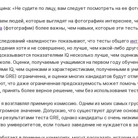
ина: «Не судите по лицу, вам следует посмотреть на ее фот
аем людей, которые выглядят на фотографиях интереснее, ч
а
(фотографии) более важны, чем навыки, которые эти тесты
следований «валидности» показывают, что тесты общего
инт
едения хотя и не совершенно, но лучше, чем какой-либо друг
дсказываются показателями IQ несколько лучше, чем оценка
коле. Оценки, получаемые учащимися на первом году обучен
ями IQ, чем оценками и характеристиками, полученными в ун
или GRE) ограниченна, и оценки многих кандидатов будут от
т, что даже ограниченная предсказуемость может помочь 
, принять более верное решение, чем без использования тесто
 я возглавлял приемную комиссию. Одним из моих самых гру
громное значение. Допускаю, что существуют другие основа
и результатами теста GRE, однако кандидаты с очень низким
во университетов, если только заведение не нуждается в з
работает в приемных комиссиях, могут рассказать истории о