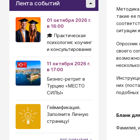
Лента событий
Методика 
такие ее 
01 октября 2026 г.
соответст
в 16:00
ситуации 
🎓 Практическая
психология: коучинг
Опросник 
и консультирование
своего со
возможнос
11 октября 2026 г.
несколько
в 17:00
Инструкци
Бизнес-ретрит в
них (пост
Турцию «МЕСТО
подобных 
СИЛЫ»
Геймификация.
Заполните Личную
Бланк дл
страницу!
Фамилия, и