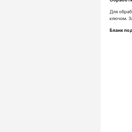
Для обраб
ключом. З
Бланк по