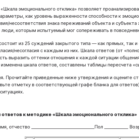
«Шкала эмоционального отклика» позволяет проанализирова
параметры, как уровень выраженности способности к эмоцио
вия/несоответствия знака переживаний объекта и субъекта
и люди, которым испытуемый мог сопереживать в повседнев
состоит из 25 суждений закрытого типа — как прямых, так 
гласия/несогласия с каждым из них. Шкала ответов (от «полн
ть выразить оттенки отношения к каждой ситуации общения
 изменена шкала ответов, составлены таблицы пересчета «с
я. Прочитайте приведенные ниже утверждения и оцените сте
авьте отметку в соответствующей графе бланка для ответов),
ситуациях.
я ответов к методике «Шкала эмоционального отклика»
мя, отчество _____________________________Пол ___________ Возр