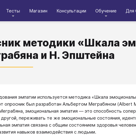
Тесты
Магазин
Консультации
Обучение
Для 
ник методики «Шкала эм
грабяна и Н. Эпштейна
дования эмпатии используется методика «Шкала эмоционально
от опросник был разработан Альбертом Меграбяном (Albert M
 Меграбяна, эмоциональная эмпатия — это способность сопер
 другой, переживать те же эмоциональные состояния, иденти
ьная эмпатия связана с общим состоянием здоровья человек
азвития навыков взаимодействия с людьми.