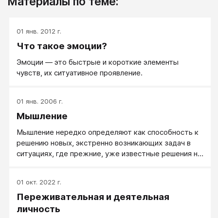
Материалы по теме:
01 янв. 2012 г.
Что такое эмоции?
Эмоции — это быстрые и короткие элементы
чувств, их ситуативное проявление.
01 янв. 2006 г.
Мышление
Мышление нередко определяют как способность к
решению новых, экстренно возникающих задач в
ситуациях, где прежние, уже известные решения не
срабатывают. Творческое и конструктивное,
развитое мышление действительно способно
01 окт. 2022 г.
справляться с такими задачами, но это не значит,
Переживательная и деятельная
что если кто-то не нашел творческого решения в
новой для него ситуации, у него мышление
личность
отсутствовало. В своих простейших формах