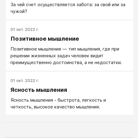
За чей счет осуществляется забота: за свой или за
мышление, как процесс, это всего лишь
чужой?
переработка информации в потоке течения мыслей,
образов и ощущений.
01 окт. 2022 г.
Позитивное мышление
Позитивное мышление — тип мышления, где при
решении жизненных задач человек видит
преимущественно достоинства, а не недостатки.
01 окт. 2022 г.
Ясность мышления
Ясность мышления - быстрота, легкость и
четкость, высокое качество мышления.