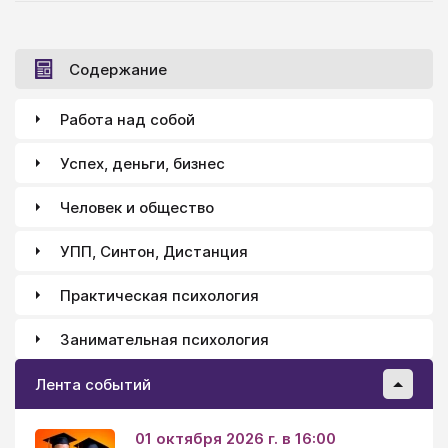
больным». Богатство и здоровье - предпосылки
счастья. По понятию, счастливый - тот, кто «с
частью», со своей частью (долей) наследства, а без
Содержание
части, без доли - обездоленный, несчастливый.
Работа над собой
Успех, деньги, бизнес
Человек и общество
УПП, Синтон, Дистанция
Практическая психология
Занимательная психология
Лента событий
01 октября 2026 г. в 16:00