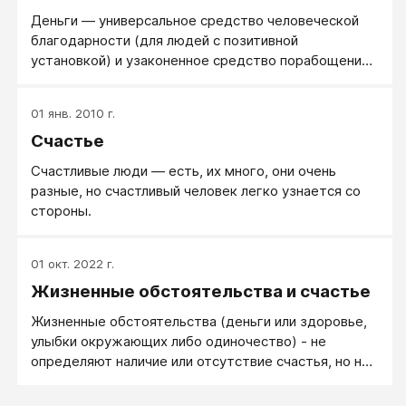
Деньги ― универсальное средство человеческой
благодарности (для людей с позитивной
установкой) и узаконенное средство порабощения
и управления людьми (для людей с установкой
негативной).
01 янв. 2010 г.
Счастье
Счастливые люди — есть, их много, они очень
разные, но счастливый человек легко узнается со
стороны.
01 окт. 2022 г.
Жизненные обстоятельства и счастье
Жизненные обстоятельства (деньги или здоровье,
улыбки окружающих либо одиночество) - не
определяют наличие или отсутствие счастья, но на
наше самочувствие определенно влияют. Как?
«Лучше быть богатым и здоровым, чем бедным и