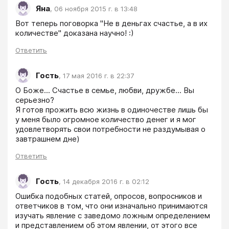
Яна
,
06 ноября 2015 г. в 13:48
Вот теперь поговорка "Не в деньгах счастье, а в их 
количестве" доказана научно! :)
Ответить
Гость
,
17 мая 2016 г. в 22:37
О Боже... Счастье в семье, любви, дружбе... Вы 
серьезно? 

Я готов прожить всю жизнь в одиночестве лишь бы 
у меня было огромное количество денег и я мог 
удовлетворять свои потребности не раздумывая о 
завтрашнем дне)
Ответить
Гость
,
14 декабря 2016 г. в 02:12
Ошибка подобных статей, опросов, вопросников и 
ответчиков в том, что они изначально принимаются 
изучать явление с заведомо ложным определением 
и представлением об этом явлении, от этого все 