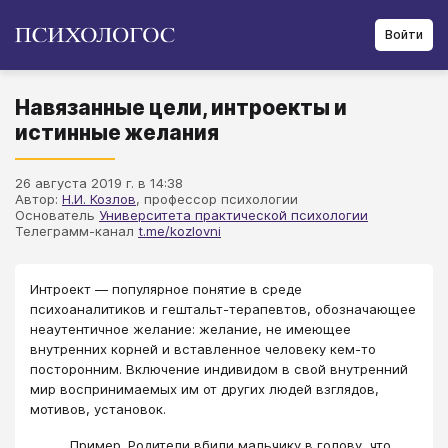
Войти
Навязанные цели, интроекты и
истинные желания
26 августа 2019 г. в 14:38
Автор:
Н.И. Козлов
, профессор психологии
Основатель
Университета практической психологии
Телеграмм-канал
t.me/kozlovni
Интроект — популярное понятие в среде
психоаналитиков и гештальт-терапевтов, обозначающее
неаутентичное желание: желание, не имеющее
внутренних корней и вставленное человеку кем-то
посторонним. Включение индивидом в свой внутренний
мир воспринимаемых им от других людей взглядов,
мотивов, установок.
Пример. Родители вбили мальчику в голову, что