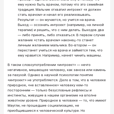
ему нужно быть врачом, потому что это семейная
традиция. Мальчик отхватил интроект «я должен
стать врачом» и начал его реализовывать.
Результат — он мучается, но учится на врача.
Выход — осознать интроект (например, на личной
терапии) и решить, что с ним делать. Выходов два
— либо принять, либо отказаться. В первом случае
желание «стать врачом» наконец-то станет
личным желанием мальчика. Во-втором — он
перестанет учиться на врача и займётся тем, что
ему нравится. Например, начнёт чинить машины.
В таком словоупотреблении «интроект» — нечто
негативное, мешающее человеку, как заноза или камень
за пазухой. Однако в научной психологии понятие
«интроект» не употребляется. Дело в том, что в человеке
природное, «не вставленное» человеку кем-то
посторонним — только безусловные рефлексы и
инстинкты, живущие в нашем организме на вполне
животном уровне. Природное в человеке — то, что имеют
Маугли, не прошедшие социализацию, не
приобщившиеся к человеческой культуре. Но