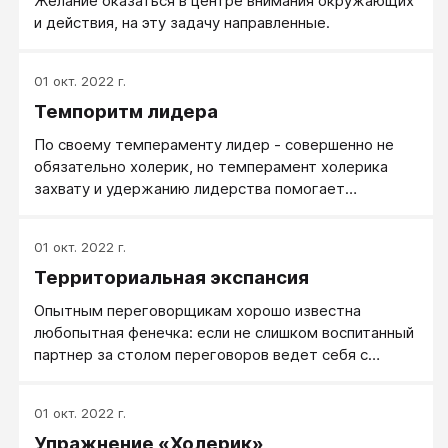
Желание оказаться в центре внимания окружающих
и действия, на эту задачу направленные.
01 окт. 2022 г.
Темпоритм лидера
По своему темпераменту лидер - совершенно не
обязательно холерик, но темперамент холерика
захвату и удержанию лидерства помогает
исключительно. Именно поэтому среди молодых
людей лидерами чаще становится сангвиники,
01 окт. 2022 г.
холерики и прочие типажи с большей внешней
Территориальная экспансия
энергетикой. Впрочем, с возрастом высокий
темпоритм становится более внутренним, а внешне
Опытным переговорщикам хорошо известна
уверенный в себе лидер средних лет держит себя
любопытная фенечка: если не слишком воспитанный
скорее замедленно.
партнер за столом переговоров ведет себя с
излишним апломбом, размахивает руками,
нагловато перебивает и слышит только себя, от
01 окт. 2022 г.
него хочется отсесть подальше. Так вот, надо
Упражнение «Холерик»
действовать как раз наоборот: подсесть к нему