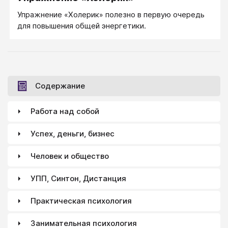
поближе и приостановить его с помощью… кофе.
Упражнение «Холерик» полезно в первую очередь
«Чай? Или кофе?» — отказывается редко кто,
для повышения общей энергетики.
соответственно ПЕРЕД НИМ на столе появляется
чашечка кофе. А к чашечке — блюдечко с сахаром.
А рядом — вазочка с печенюшечками. А с другой
стороны — стаканчик с салфеточками.
Содержание
Работа над собой
Успех, деньги, бизнес
Человек и общество
УПП, Синтон, Дистанция
Практическая психология
Занимательная психология