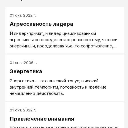
01 окт. 2022 г.
Агрессивность лидера
И лидер-примат, и лидер цивилизованный
агрессивны по определению: ровно потому, что они
энергичны и, преодолевая чье-то сопротивление,
продвигают себя, дело и интересы, занимают собой
пространство и время, разрушают стереотипы и
01 янв. 2006 г.
формируют стандарты.
Энергетика
Энергетика — это высокий тонус, высокий
внутренний темпоритм, готовность и желание
немедленно действовать.
01 окт. 2022 г.
Привлечение внимания