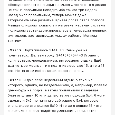
обескураживает и наводит на мысль, что что-то я делаю
не так. И правильно наводит, ибо то, что три недели
назад было правильным, теперь может даже
затормозить моё развитие. Кривая роста стала пологой.
Мышца слишком привыкла к нагрузке, нервная система
- слишком застандартизировалась в генерации нервных
импульсов, заставляющих мышцу рабоать. Меняем
тактику:
- Этап 2.
Подтягиваюсь 3+4+5+6. Семь уже не
получается... Делаем горку: 3+4+5+6+5+4+3 Играем с
количеством, чередованием, интервалом отдыха. Ещё
два-четыре месяца - и я подтягиваюсь уже 15, а то и 18
раз. Но на этом всё останавливается опять.
- Этап 3.
Я даю себе недельный отдых, в течение
которого, однако, не бездельничаю, а, например, плаваю
где-нибудь на лодке, а затем привязываю к заднице
блин от штанги 10 кг. и делаю те же подходы 5х4. Я могу
сделать и 5х6, но начинаю всё равно с 5х4, которые
очень скоро становятся 5х10. И тогда я вешаю 15 - это
значит, мне снова придётся уменьшить количество