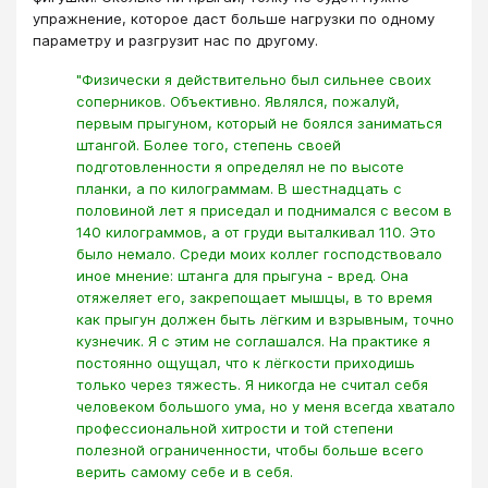
упражнение, которое даст больше нагрузки по одному
параметру и разгрузит нас по другому.
"Физически я действительно был сильнее своих
соперников. Объективно. Являлся, пожалуй,
первым прыгуном, который не боялся заниматься
штангой. Более того, степень своей
подготовленности я определял не по высоте
планки, а по килограммам. В шестнадцать с
половиной лет я приседал и поднимался с весом в
140 килограммов, а от груди выталкивал 110. Это
было немало. Среди моих коллег господствовало
иное мнение: штанга для прыгуна - вред. Она
отяжеляет его, закрепощает мышцы, в то время
как прыгун должен быть лёгким и взрывным, точно
кузнечик. Я с этим не соглашался. На практике я
постоянно ощущал, что к лёгкости приходишь
только через тяжесть. Я никогда не считал себя
человеком большого ума, но у меня всегда хватало
профессиональной хитрости и той степени
полезной ограниченности, чтобы больше всего
верить самому себе и в себя.