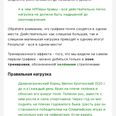
А в чём НЛПеры правы - всё действительно легко:
нагрузка не должна быть надрывной до
умопомрачения.
Обратите внимание, что графики почти сходятся в одном
месте. Действительно: как слишком большая, так и
слишком маленькая нагрузка приводят к одному итогу!
Результат - всё в одном месте!
Тренировочного эффекта - того, что мы видели на самом
первом графике - можно добиться только в
зоне
тренировки
, обозначенной
зелёными
стрелочками.
Правильная нагрузка
Древнегреческий борец Милон Кротонский (520 г.
до н.э.) каждый день брал на плечи телёнка и
обносил его вокруг поля. Телёнок рос, вместе с
ним росла и сила спортсмена. Через год он мог
поднять на плечах годовалого быка. Шесть раз он
становился победителем на Олимпийских играх и
несколько раз на пифических. Если верить