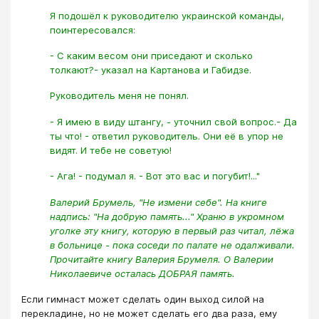
Я подошёл к руководителю украинской команды,
поинтересовался:
- С каким весом они приседают и сколько
толкают?- указал на Картанова и Габидзе.
Руководитель меня не понял.
- Я имею в виду штангу, - уточнил свой вопрос.- Да
ты что! - ответил руководитель. Они её в упор не
видят. И тебе не советую!
- Ага! - подумал я. - Вот это вас и погубит!..."
Валерий Брумель, "Не измени себе". На книге
надпись: "На добрую память..." Храню в укромном
уголке эту книгу, которую в первый раз читал, лёжа
в больнице - пока соседи по палате не одалживали.
Прочитайте книгу Валерия Брумеля. О Валерии
Николаевиче осталась ДОБРАЯ память.
Если гимнаст может сделать один выход силой на
перекладине, но не может сделать его два раза, ему