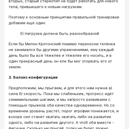
вторых, старый стереотип не будет работать для нового
тела, привыкшего к новым нагрузкам.
Поэтому к основным принципам правильной тренировки
добавим ещё один:
5) Нагрузка должна быть разнообразной
Если бы Милон Кротонский помимо переноски телёнка
не занимался бы другими упражнениями, ему каждый
день было бы всё тяжелее и тяжелее его носить, и в
один прекрасный день он еле бы мог оторвать его от
земли.
2. Баланс конфигурации
Предположим, мы прыгаем, и для этого нам нужна а)
сила б) скорость. Пока мы слабенькие, прогресс идёт
семимильными шагами, и мы запросто развиваем с
помощью прыжков оба качества одновременно. Но со
временем уровень растёт, порог атрофии понижается, и
вскоре сил станет хватать хватать либо на развитие
одного, либо на развитие другого. А чтоб оба вместе -
фигушки. Сколько ни прыгай, толку не будет. Нужно