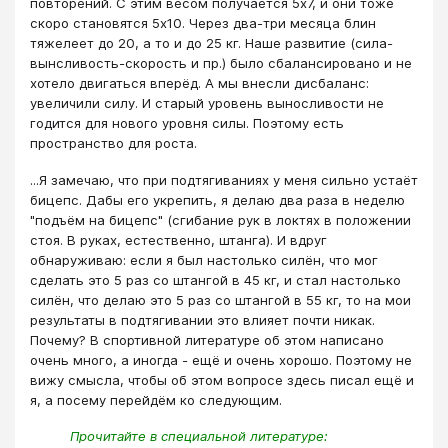
повторений. С этим весом получается 5х7, и они тоже
скоро становятся 5х10. Через два-три месяца блин
тяжелеет до 20, а то и до 25 кг. Наше развитие (сила-
вынсливость-скорость и пр.) было сбалансировано и не
хотело двигаться вперёд. А мы внесли дисбаланс:
увеличили силу. И старый уровень выносливости не
годится для нового уровня силы. Поэтому есть
пространство для роста.
...Я замечаю, что при подтягиваниях у меня сильно устаёт
бицепс. Дабы его укрепить, я делаю два раза в неделю
"подъём на бицепс" (сгибание рук в локтях в положении
стоя. В руках, естественно, штанга). И вдруг
обнаруживаю: если я был настолько силён, что мог
сделать это 5 раз со штангой в 45 кг, и стал настолько
силён, что делаю это 5 раз со штангой в 55 кг, то на мои
результаты в подтягивании это влияет почти никак.
Почему? В спортивной литературе об этом написано
очень много, а иногда - ещё и очень хорошо. Поэтому не
вижу смысла, чтобы об этом вопросе здесь писал ещё и
я, а посему перейдём ко следующим.
Прочитайте в специальной литературе: