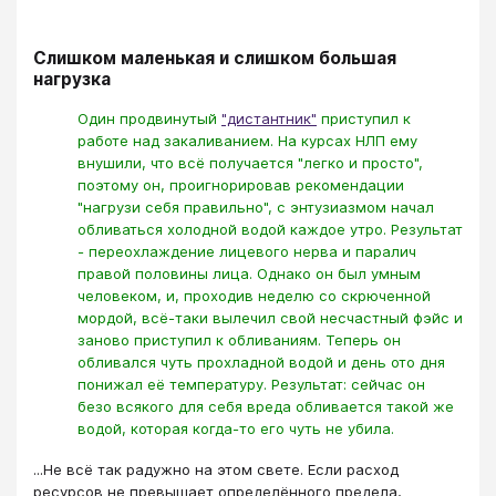
Слишком маленькая и слишком большая
нагрузка
Один продвинутый
"дистантник"
приступил к
работе над закаливанием. На курсах НЛП ему
внушили, что всё получается "легко и просто",
поэтому он, проигнорировав рекомендации
"нагрузи себя правильно", с энтузиазмом начал
обливаться холодной водой каждое утро. Результат
- переохлаждение лицевого нерва и паралич
правой половины лица. Однако он был умным
человеком, и, проходив неделю со скрюченной
мордой, всё-таки вылечил свой несчастный фэйс и
заново приступил к обливаниям. Теперь он
обливался чуть прохладной водой и день ото дня
понижал её температуру. Результат: сейчас он
безо всякого для себя вреда обливается такой же
водой, которая когда-то его чуть не убила.
...Не всё так радужно на этом свете. Если расход
ресурсов не превышает определённого предела,