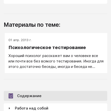
Материалы по теме:
01 апр. 2013 г.
Психологическое тестирование
Хороший психолог расскажет вам о человеке все
или почти все без всякого тестирования. Иногда для
этого достаточно беседы, иногда и беседа не
нужна, достаточно одного взгляда: на лицо
человека, на его походку, достаточно услышать
интонации его разговора. Однако хороших
психологов мало, а разбираться в людях нужно, и
вот тут пригождаются как раз психологические
Содержание
тесты.
Работа над собой