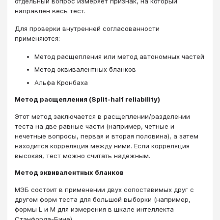
отдельный вопрос измеряет признак, на который
направлен весь тест.
Для проверки внутренней согласованности
применяются:
Метод расщепления или метод автономных частей
Метод эквивалентных бланков
Альфа Кронбаха
Метод расщепления (Split-half reliability)
Этот метод заключается в расщеплении/разделении
теста на две равные части (например, четные и
нечетные вопросы, первая и вторая половина), а затем
находится корреляция между ними. Если корреляция
высокая, тест можно считать надежным.
Метод эквивалентных бланков
МЭБ состоит в применении двух сопоставимых друг с
другом форм теста для большой выборки (например,
формы L и M для измерения в шкале интеллекта
Стэнфорда-Бине)