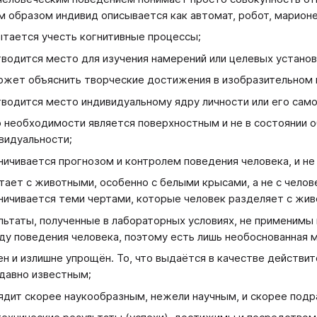
м образом индивид описывается как автомат, робот, марионе
ытается учесть когнитивные процессы;
тводится место для изучения намерений или целевых установ
ожет объяснить творческие достижения в изобразительном и
тводится место индивидуальному ядру личности или его сам
о необходимости является поверхностным и не в состоянии 
видуальности;
ничивается прогнозом и контролем поведения человека, и не
тает с животными, особенно с белыми крысами, а не с челов
ничивается теми чертами, которые человек разделяет с жи
льтаты, полученные в лабораторных условиях, не применимы 
ду поведения человека, поэтому есть лишь необоснованная 
ен и излишне упрощён. То, что выдаётся в качестве действи
давно известным;
ядит скорее наукообразным, нежели научным, и скорее под