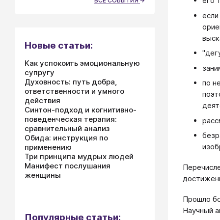
его 
ВСЕ СОБЫТИЯ
если
орие
выск
Новые статьи:
"дег
Как успокоить эмоциональную
зани
супругу
Духовность: путь добра,
по н
ответственности и умного
поэт
действия
деят
Синтон-подход и когнитивно-
поведенческая терапия:
расс
сравнительный анализ
безр
Обида: инструкция по
изоб
применению
Три принципа мудрых людей
Манифест послушания
Перечисле
женщины
достижени
Прошло бо
Научный а
Популярные статьи: