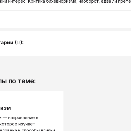
кий интерес. Критика бихевиоризма, наоборот, едва ли прете
тарии
(
0
):
ы по теме:
.
ризм
 — направление в
 которое изучает
еловека и способы влияния