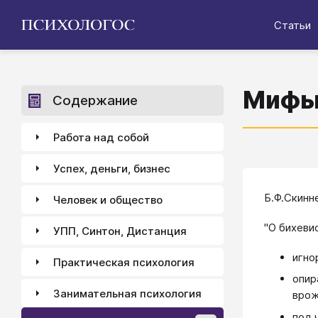
Статьи
Мифы 
Содержание
Работа над собой
Успех, деньги, бизнес
Б.Ф.Скинн
Человек и общество
"О бихеви
УПП, Синтон, Дистанция
игно
Практическая психология
опир
Занимательная психология
врож
под 