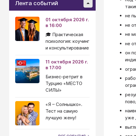
Лента событий
таки
не п
01 октября 2026 г.
не о
в 16:00
не м
🎓 Практическая
психология: коучинг
не о
и консультирование
он п
инди
11 октября 2026 г.
в 17:00
огра
Бизнес-ретрит в
рабо
Турцию «МЕСТО
огра
СИЛЫ»
резу
пово
«Я – Солнышко».
наив
Тест на самую
лучшую жену!
уже 
выгл