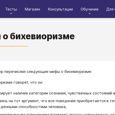
Тесты
Магазин
Консультации
Обучение
Для 
о бихевиоризме
ер перечислил следующие мифы о бихевиоризме:
оризме говорят, что он:
рирует наличие категории сознания, чувственных состояний 
аясь на тот аргумент, что все поведение приобретается в т
дёнными способностями человека;
человеческим поведением понимает просто совокупность от