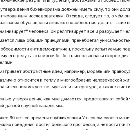
технические результаты (успехи), достижимы и посредством
 утверждения бихевиоризма должны иметь силу, то они долж
нтированным исследователям. Отсюда, следует то, о чём они
азывания обусловлены лишь их способностью делать такие в
уманизирует" человека, он релятивирует всё и разрушает чел
мается лишь общими принципами, пренебрегая уникальность
еобходимости антидемократичен, поскольку испытуемые под
ому его результаты могли бы быть использованы скорее ди
елями;
матривает абстрактные идеи, например, мораль или правосу
азлично относится к теплу и многообразию человеческой жи
разительном искусстве, музыке и литературе, а также с ист
нные утверждения, как мне думается, представляют собой у
й данной научной парадигмы...
лее 60 лет со времени опубликования Уотсоном своего маниф
нализ поведения достиг большого прогресса, а недостатки т