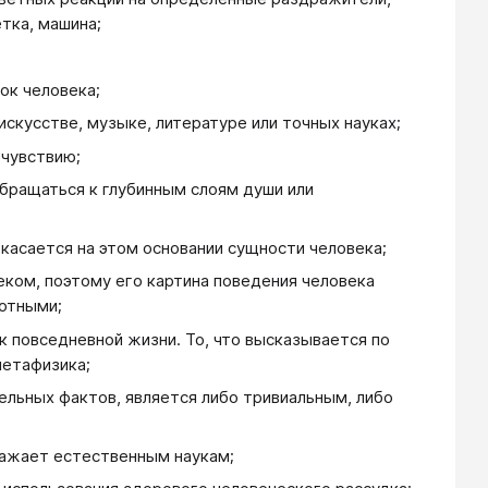
тка, машина;
ок человека;
скусстве, музыке, литературе или точных науках;
очувствию;
обращаться к глубинным слоям души или
 касается на этом основании сущности человека;
еком, поэтому его картина поведения человека
вотными;
к повседневной жизни. То, что высказывается по
метафизика;
тельных фактов, является либо тривиальным, либо
ражает естественным наукам;