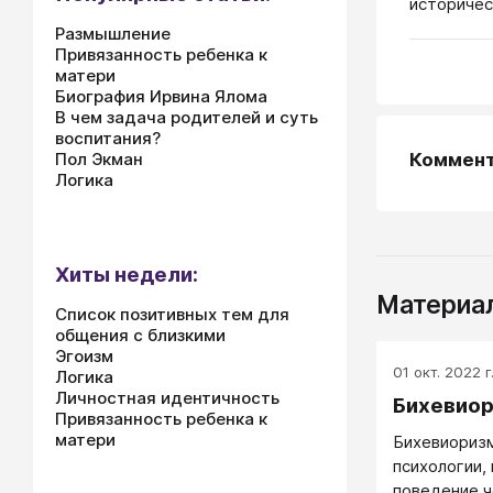
историчес
Размышление
Привязанность ребенка к
матери
Биография Ирвина Ялома
В чем задача родителей и суть
воспитания?
Коммен
Пол Экман
Логика
Хиты недели:
Материал
Список позитивных тем для
общения с близкими
Эгоизм
01 окт. 2022 г
Логика
Личностная идентичность
Бихевио
Привязанность ребенка к
матери
Бихевиоризм
психологии,
поведение ч