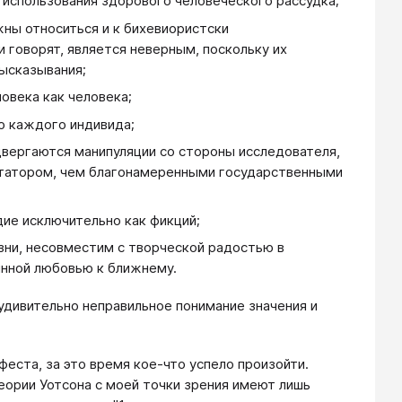
 использования здорового человеческого рассудка;
ны относиться и к бихевиористски
 говорят, является неверным, поскольку их
ысказывания;
овека как человека;
ю каждого индивида;
вергаются манипуляции со стороны исследователя,
ктатором, чем благонамеренными государственными
дие исключительно как фикций;
зни, несовместим с творческой радостью в
инной любовью к ближнему.
дивительно неправильное понимание значения и
еста, за это время кое-что успело произойти.
еории Уотсона с моей точки зрения имеют лишь