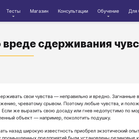
Тесты
Магазин
Консультации
Обучение
Для 
 вреде сдерживания чувс
рживать свои чувства — неправильно и вредно. Загнанные в
жению, чреватому срывом. Поэтому любые чувства, и полож
 Если же выразить свою досаду или гнев недопустимо по мо
енный объект — например, поколотить подушку.
ать назад широкую известность приобрел экзотический опы
 промышленных предприятий были установлены резиновые ку