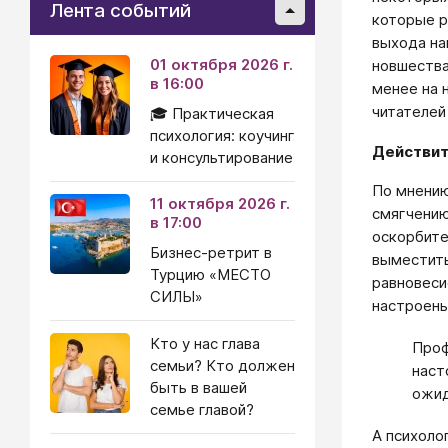
Лента событий
которые р
выхода на
01 октября 2026 г.
новшества
в 16:00
менее на 
читателей
🎓 Практическая
психология: коучинг
Действит
и консультирование
По мнению
11 октября 2026 г.
смягчению
в 17:00
оскорбите
Бизнес-ретрит в
выместить
Турцию «МЕСТО
равновеси
СИЛЫ»
настроены
Кто у нас глава
Проф
семьи? Кто должен
наст
быть в вашей
ожид
семье главой?
А психоло