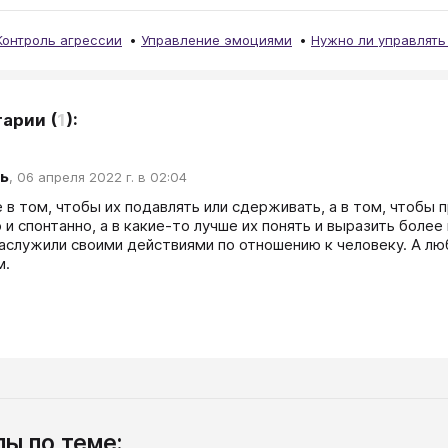
Контроль агрессии
Управление эмоциями
Нужно ли управлят
тарии
(
1
):
ь
,
06 апреля 2022 г. в 02:04
е в том, чтобы их подавлять или сдерживать, а в том, чтобы 
 и спонтанно, а в какие-то лучше их понять и выразить более
заслужили своими действиями по отношению к человеку. А лю
. 
ы по теме: