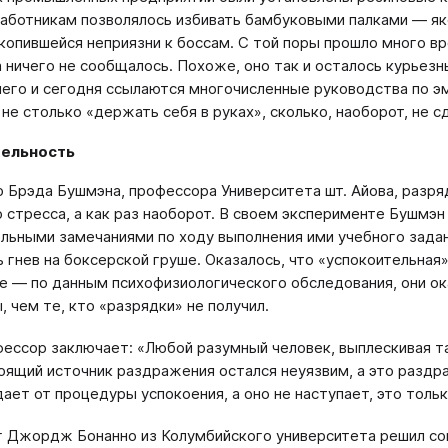
аботникам позволялось избивать бамбуковыми палками — як
копившейся неприязни к боссам. С той поры прошло много вр
 ничего не сообщалось. Похоже, оно так и осталось курьез
него и сегодня ссылаются многочисленные руководства по 
 не столько «держать себя в руках», сколько, наоборот, не 
ельность
 Брэда Бушмэна, профессора Университета шт. Айова, разря
 стресса, а как раз наоборот. В своем эксперименте Бушмэн
льными замечаниями по ходу выполнения ими учебного зада
 гнев на боксерской груше. Оказалось, что «успокоительная
е — по данным психофизиологического обследования, они ок
, чем те, кто «разрядки» не получил.
ессор заключает: «Любой разумный человек, выплескивая так
оящий источник раздражения остался неуязвим, а это раздр
ает от процедуры успокоения, а оно не наступает, это тольк
г Джордж Бонанно из Колумбийского университета решил соп