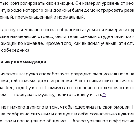
тью контролировать свои эмоции. Он измерил уровень стресс
нт, в ходе которого они должны были демонстрировать ра
енный, преуменьшенный и нормальный.
ода спустя Бонанно снова собрал испытуемых и измерил их у
шие наименьший стресс, были теми самыми студентами, кот
 эмоции по команде. Кроме того, как выяснил ученый, эти с
 собеседника.
вные рекомендации
ическая нагрузка способствует разрядке эмоционального нап
ыми действиями, даже игровыми. В состоянии психологическ
я, бег, ходьбу и т. п. Помимо этого полезно отвлечься от ис
ом, — послушать музыку, почитать книгу и т. п.
↑
 нет ничего дурного в том, чтобы сдерживать свои эмоции. 
тва сообразно ситуации и следует в себе сознательно культи
е, так и полноценное общение — более успешное и эффектив