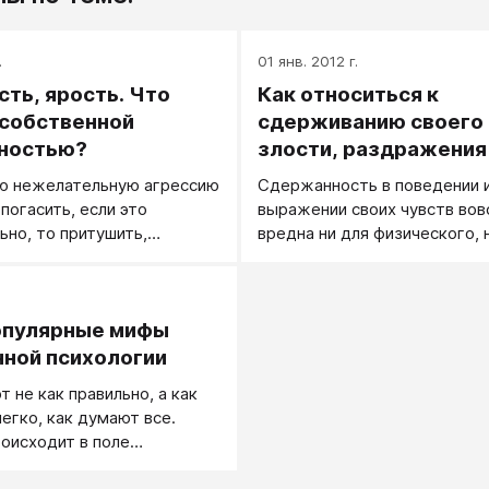
.
01 янв. 2012 г.
сть, ярость. Что
Как относиться к
 собственной
сдерживанию своего 
вностью?
злости, раздражения
других агрессивных 
ю нежелательную агрессию
Сдержанность в поведении 
погасить, если это
выражении своих чувств вов
ьно, то притушить,
вредна ни для физического, 
о крайней мере не
психического здоровья.
Это все — задачи
.
ания агрессии. Управление
опулярные мифы
 шире, чем ее
, это и вызов агрессии, и
ной психологии
 ее в нужном направлении,
 не как правильно, а как
е ее характером и
легко, как думают все.
роисходит в поле
, рождаются