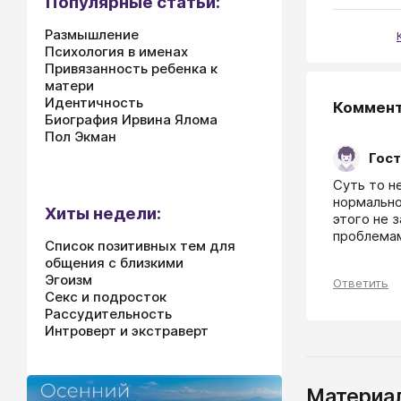
Популярные статьи:
Размышление
Психология в именах
Привязанность ребенка к
матери
Идентичность
Коммен
Биография Ирвина Ялома
Пол Экман
Гост
Суть то н
нормально
Хиты недели:
этого не 
проблемам
Список позитивных тем для
общения с близкими
Эгоизм
Ответить
Секс и подросток
Рассудительность
Интроверт и экстраверт
Материал