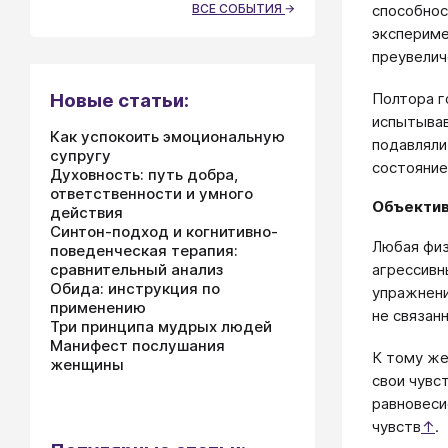
способнос
ВСЕ СОБЫТИЯ
экспериме
преувелич
Полтора г
Новые статьи:
испытывав
Как успокоить эмоциональную
подавляли
супругу
состояние
Духовность: путь добра,
ответственности и умного
Объекти
действия
Синтон-подход и когнитивно-
Любая физ
поведенческая терапия:
сравнительный анализ
агрессивн
Обида: инструкция по
упражнени
применению
не связанн
Три принципа мудрых людей
Манифест послушания
К тому же
женщины
свои чувс
равновеси
чувств
↑
.