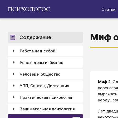
Статьи
Миф о
Содержание
Работа над собой
Успех, деньги, бизнес
Человек и общество
Миф 2.
Сде
УПП, Синтон, Дистанция
перенапря
выражать.
Практическая психология
неодушевл
Занимательная психология
Лет двадц
некоторых