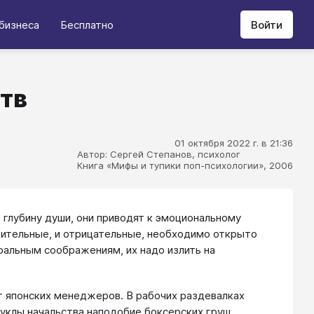
бизнеса
Бесплатно
Войти
тв
01 октября 2022 г. в 21:36
Автор: Сергей Степанов, психолог
Книга «Мифы и тупики поп-психологии», 2006
 глубину души, они приводят к эмоциональному
ительные, и отрицательные, необходимо открыто
ральным соображениям, их надо излить на
т японских менеджеров. В рабочих раздевалках
клы начальства наподобие боксерских груш,