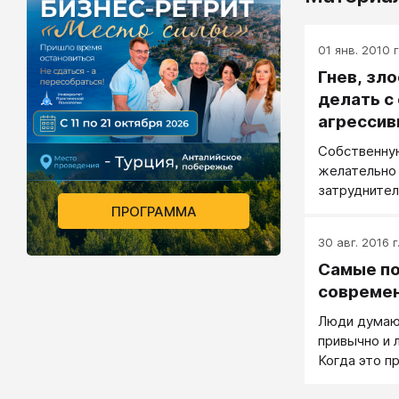
01 янв. 2010 г
Гнев, зло
делать с
агресси
Собственну
желательно 
затруднител
сдержать, п
ПРОГРАММА
разжигать. 
30 авг. 2016 г
контролиров
Самые п
агрессией —
сдерживание
современ
направление
Люди думают
и управлени
привычно и 
динамикой.
Когда это п
психологии