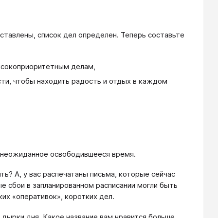
ставлены, список дел определен. Теперь составьте
высокоприоритетным делам,
сти, чтобы находить радость и отдых в каждом
нить неожиданное освободившееся время.
ть? А, у вас распечатаны письма, которые сейчас
ые сбои в запланированном расписании могли быть
их «оперативок», коротких дел.
дырки дня. Какое название вам нравится больше,