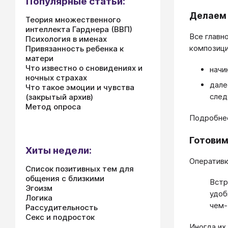
Популярные статьи:
Делаем
Теория множественного
интеллекта Гарднера (ВВП)
Все главн
Психология в именах
композици
Привязанность ребенка к
матери
Что известно о сновидениях и
начи
ночных страхах
дале
Что такое эмоции и чувства
след
(закрытый архив)
Метод опроса
Подробне
Готовим
Хиты недели:
​​​​​​​Опе
Список позитивных тем для
общения с близкими
Встр
Эгоизм
удоб
Логика
чем-
Рассудительность
Секс и подросток
Иногда их