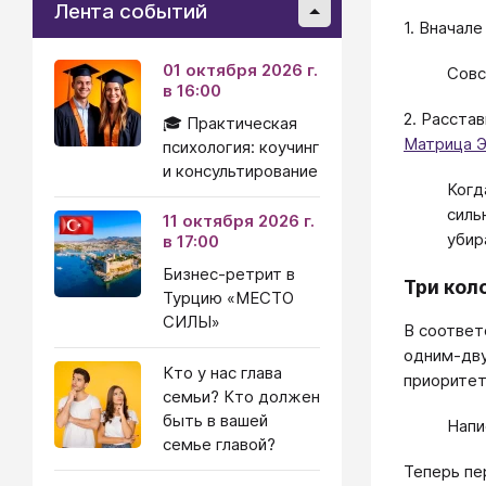
Лента событий
1. Вначал
01 октября 2026 г.
Совс
в 16:00
2. Расста
🎓 Практическая
Матрица Э
психология: коучинг
и консультирование
Когд
силь
11 октября 2026 г.
убир
в 17:00
Бизнес-ретрит в
Три кол
Турцию «МЕСТО
СИЛЫ»
В соответ
одним-дву
Кто у нас глава
приоритет
семьи? Кто должен
быть в вашей
Напи
семье главой?
Теперь пе