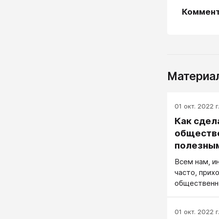
Коммен
Материал
01 окт. 2022 г
Как сдел
обществ
полезным
увлекат
Всем нам, и
часто, прих
общественно
очередной в
услышала кр
01 окт. 2022 г
об обществе