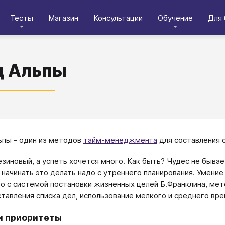
Тесты
Магазин
Консультации
Обучение
Для 
д Альпы
пы - один из методов
тайм-менеджмента
для составления 
езиновый, а успеть хочется много. Как быть? Чудес не бывае
и начинать это делать надо с утреннего планирования. Умени
о с системой постановки жизненных целей Б.Франклина, ме
ставления списка дел, использование мелкого и среднего вре
и приоритеты