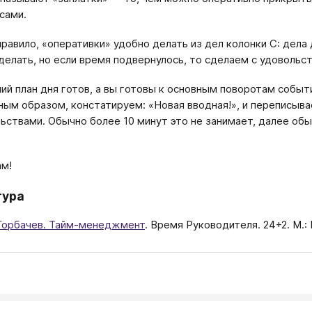
сами.
правило, «оперативки» удобно делать из дел колонки C: дела
 делать, но если время подвернулось, то сделаем с удовольс
чий план дня готов, а вы готовы к основным поворотам собы
ым образом, констатируем: «Новая вводная!», и переписыва
ьствами. Обычно более 10 минут это не занимает, далее о
ам!
тура
 Горбачев. Тайм-менеджмент
. Время Руководителя. 24+2. М.