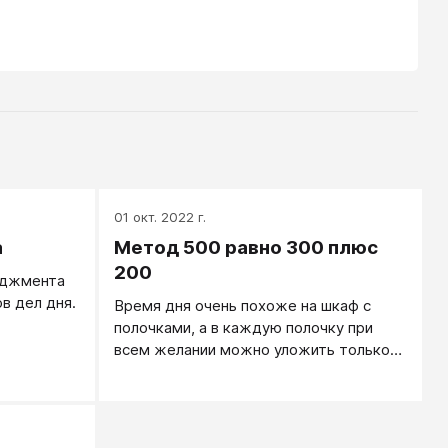
01 окт. 2022 г.
а
Метод 500 равно 300 плюс
200
еджмента
в дел дня.
Время дня очень похоже на шкаф с
полочками, а в каждую полочку при
всем желании можно уложить только
определенное количество вещей.
Каков объем вашего шкафа? Подсчет
следующий. Рабочий день — обычно
это 500 минут. Если вы сегодня