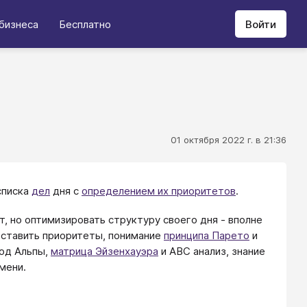
бизнеса
Бесплатно
Войти
01 октября 2022 г. в 21:36
списка
дел
дня с
определением их приоритетов
.
т, но оптимизировать структуру своего дня - вполне
е ставить приоритеты, понимание
принципа Парето
и
тод Альпы,
матрица Эйзенхауэра
и АВС анализ, знание
мени.