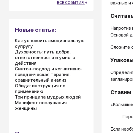
важные и 
ВСЕ СОБЫТИЯ
Считае
Напротив 
Новые статьи:
Основой д
Как успокоить эмоциональную
супругу
Сложите о
Духовность: путь добра,
ответственности и умного
Упаковы
действия
Синтон-подход и когнитивно-
Определит
поведенческая терапия:
запланиро
сравнительный анализ
Обида: инструкция по
применению
Ставим
Три принципа мудрых людей
Манифест послушания
«Колышки»
женщины
Пере
Если необ