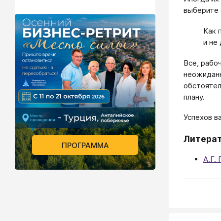
выберите 
Как 
и не
Все, рабо
неожиданн
обстоятел
плану.
Успехов в
Литера
ПРОГРАММА
А.Г.