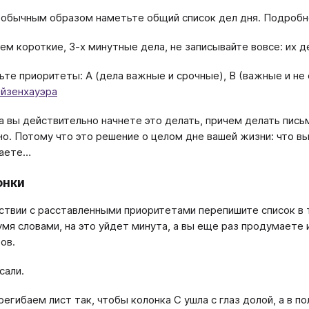
е обычным образом наметьте общий список дел дня. Подробно
ем короткие, 3-х минутные дела, не записывайте вовсе: их д
вьте приоритеты: А (дела важные и срочные), B (важные и не
йзенхауэра
а вы действительно начнете это делать, причем делать пись
но. Потому что это решение о целом дне вашей жизни: что вы
аете…
онки
ствии с расставленными приоритетами перепишите список в тр
мя словами, на это уйдет минута, а вы еще раз продумаете
ов.
сали.
регибаем лист так, чтобы колонка С ушла с глаз долой, а в п