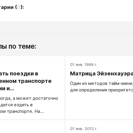
тарии
(
0
):
ы по теме:
.
01 янв. 1999 г.
ать поездки в
Матрица Эйзенхауэр
енном транспорте
Один из методов тайм-мен
и и
для определения приоритето
ельными
ногда, а может достаточно
одится ездить в
м транспорте. На
стрече с друзьями
итику и не лестные отзывы
.
01 янв. 2012 г.
нном транспорте и о