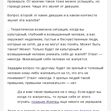
проверьте. От мужчин такое тоже можно услышать, но
гораздо реже. Чаще это звучит от девушек.
Вопрос второй: от каких девушек и в каком контексте
звучит эта жалоба?
... Теоретически возможна ситуация, когда вы
культурный, глубокий и возвышенный человек, а вас
окружают недалекие, пустые и бесчувственные люди,
которые не хотят, да и не могут вас понять. Может быть
такое? Может. Только будет ли культурный и
возвышенный человек унижать себя до жалоб? Ответ —
никогда. Уважающий себя человек не жалуется.
Зададим вопрос по-другому: будет ли зрелый и толковый
человек кому-либо жаловаться на то, что его не
понимают? Ответ: никогда. У зрелых людей такой
привычки, привычки «жаловаться» — нет.
Да и вам такая привычка не к лицу. Если вдруг вы
когда-то жалуетесь, то лучше себя от этого
отучать:
позиция Жертвы
еще никого не украшала.
Зрелые и толковые люди живут в
позиции Автора
: они