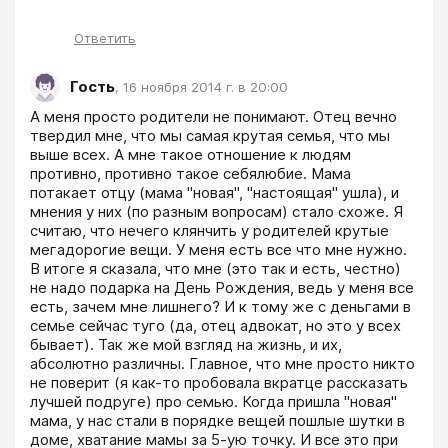
Ответить
Гость
,
16 ноября 2014 г. в 20:00
А меня просто родители не понимают. Отец вечно 
твердил мне, что мы самая крутая семья, что мы 
выше всех. А мне такое отношение к людям 
противно, противно такое себялюбие. Мама 
потакает отцу (мама "новая", "настоящая" ушла), и 
мнения у них (по разным вопросам) стало схоже. Я 
считаю, что нечего клянчить у родителей крутые 
мегадорогие вещи. У меня есть все что мне нужно. 
В итоге я сказала, что мне (это так и есть, честно) 
не надо подарка на День Рождения, ведь у меня все 
есть, зачем мне лишнего? И к тому же с деньгами в 
семье сейчас туго (да, отец адвокат, но это у всех 
бывает). Так же мой взгляд на жизнь, и их, 
абсолютно различны. Главное, что мне просто никто 
не поверит (я как-то пробовала вкратце рассказать 
лучшей подруге) про семью. Когда пришла "новая" 
мама, у нас стали в порядке вещей пошлые шутки в 
доме, хватание мамы за 5-ую точку. И все это при 