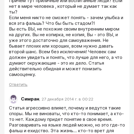
Причем тут приличные или воспитанные люди? Если 
нет в мире человека , который не думает так как 
ты?

Если меня никто не сможет понять - зачем улыбка и 
вся эта фальшь? Что бы быть стадом?!

Вы есть ВЫ, не похожие своим внутренним миром 
на других. Вы не копирка, не копия, Вы - это ВЫ, и 
уже этого достаточно для самоуважения. Не 
бывает плохих или хороших, всем нужно давать 
второй шанс. Всем без исключения! Человек сам 
должен увидеть и понять, что лучше для него, а что 
думают окружающие - это их дело. Статья 
действительно обидная и может понизить 
самооценку.
Ответить
Симран
,
27 декабря 2014 г. в 00:22
Статья агрессивно влияет, почему и ведутся такие 
споры. Мы не виноваты, что кто-то понимает, а кто-
то нет. Каждому придет понятие в свое время. 
Разговаривать на языке людей можно, но это где-то 
фальш и ехидство. Эта жизнь... кто-то врет для 