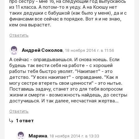
про сестру - мне 16, на следующий год выпускаюсь 
из 11 класса. А потом-то я уеду. А на Ксюшу нет 
таких дедушки с бабушкой (как было у меня), да и с 
финансами все сейчас в порядке. Вот я и не знаю, 
кем она вырастет.
Ответить
Андрей Соколов
,
18 ноября 2014 г. в 11:56
А сейчас - оправдываешься. И снова ноешь. Если 
будешь так вести себя на работе - с хорошей 
работы тебя быстро уволят. "Накипает" - это 
детство. "У всех накипает" - оправдание. "Как я 
могу сестре втереть свои ценности" - это нытье. 
Поставишь задачу, станет это для тебя вопросом 
жизни и смерти - возможность найдешь, до сестры 
достучишься. И так далее, несчастная жертва...
Ответить
1
ответ
Марина
,
18 ноября 2014 г. в 13:33