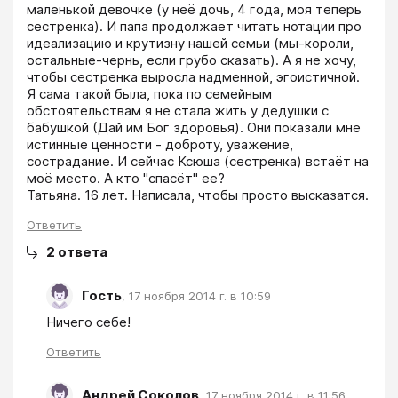
маленькой девочке (у неё дочь, 4 года, моя теперь 
сестренка). И папа продолжает читать нотации про 
идеализацию и крутизну нашей семьи (мы-короли, 
остальные-чернь, если грубо сказать). А я не хочу, 
чтобы сестренка выросла надменной, эгоистичной. 
Я сама такой была, пока по семейным 
обстоятельствам я не стала жить у дедушки с 
бабушкой (Дай им Бог здоровья). Они показали мне 
истинные ценности - доброту, уважение, 
сострадание. И сейчас Ксюша (сестренка) встаёт на 
моё место. А кто "спасёт" ее?

Татьяна. 16 лет. Написала, чтобы просто высказатся.
Ответить
2
ответа
Гость
,
17 ноября 2014 г. в 10:59
Ничего себе!
Ответить
Андрей Соколов
,
17 ноября 2014 г. в 11:56