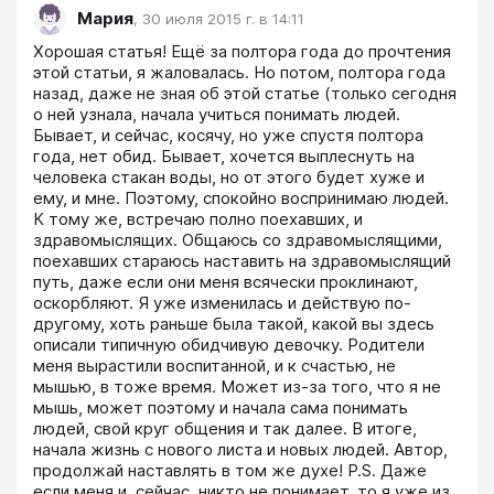
Мария
,
30 июля 2015 г. в 14:11
Хорошая статья! Ещё за полтора года до прочтения 
этой статьи, я жаловалась. Но потом, полтора года 
назад, даже не зная об этой статье (только сегодня 
о ней узнала, начала учиться понимать людей. 
Бывает, и сейчас, косячу, но уже спустя полтора 
года, нет обид. Бывает, хочется выплеснуть на 
человека стакан воды, но от этого будет хуже и 
ему, и мне. Поэтому, спокойно воспринимаю людей. 
К тому же, встречаю полно поехавших, и 
здравомыслящих. Общаюсь со здравомыслящими, 
поехавших стараюсь наставить на здравомыслящий 
путь, даже если они меня всячески проклинают, 
оскорбляют. Я уже изменилась и действую по-
другому, хоть раньше была такой, какой вы здесь 
описали типичную обидчивую девочку. Родители 
меня вырастили воспитанной, и к счастью, не 
мышью, в тоже время. Может из-за того, что я не 
мышь, может поэтому и начала сама понимать 
людей, свой круг общения и так далее. В итоге, 
начала жизнь с нового листа и новых людей. Автор, 
продолжай наставлять в том же духе! P.S. Даже 
если меня и, сейчас, никто не понимает, то я уже из 