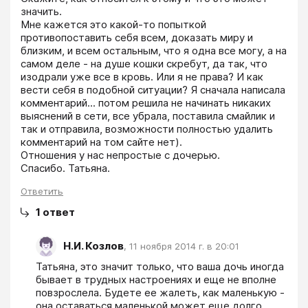
значить. 

Мне кажется это какой-то попыткой 
противопоставить себя всем, доказать миру и 
близким, и всем остальным, что я одна все могу, а на 
самом деле - на душе кошки скребут, да так, что 
изодрали уже все в кровь. Или я не права? И как 
вести себя в подобной ситуации? Я сначала написала 
комментарий... потом решила не начинать никаких 
выяснений в сети, все убрала, поставила смайлик и 
так и отправила, возможности полностью удалить 
комментарий на том сайте нет).

Отношения у нас непростые с дочерью.

Спасибо. Татьяна.
Ответить
1
ответ
Н.И. Козлов
,
11 ноября 2014 г. в 20:01
Татьяна, это значит только, что ваша дочь иногда 
бывает в трудных настроениях и еще не вполне 
повзрослела. Будете ее жалеть, как маленькую - 
она оставаться маленькой может еще долго. 