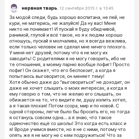
нервная тварь
,
12 сентября 2015 г. в 13:45
За модой следи, будь хорошо воспитана, не пей, не 
кури, не матерись, не жалуйся! Да ну вас! Меня 
никто не понимает! И пускай я буду обидчивой, 
ранимой, глупой и всё такое, но я к людям хорошо 
отношусь, пускай я молчалива, но я всегда вежлива, 
если только человек не сделал мне ничего плохого. 
У меня нет друзей, потому что я не могу их 
заводить! С родителями я не могу говорить, ибо не 
те отношения, а моему парню вообще пофиг! Просто 
пофиг! Он скажет, что его беспокоит, а когда я 
попытаюсь выговорится, он меняет тему! 

Хотя обычно даже до "выговориться" не доходит, он 
даже не хочет слышать о моих интересах, а когда я 
ему говорю о том, что не желаю его слышать, он 
обижается на то, что видите ли, душу излить хотел, 
а я такая плохая! Потом ссора, мир и по новой. С 
одной стороны, легче было бы бросить его, но тогда 
я останусь совсем одна... а я знаю, что такое 
одиночество ещё со школы! Это когда есть класс и 
я! Вроде учимся вместе, но я не с ними, потому что 
опять же я не могу не с кем подружиться! Что за 