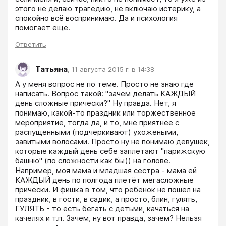
этого не делаю трагедию, не включаю истерику, а 
спокойно всё воспринимаю. Да и психология 
помогает ещё.
Ответить
Татьяна
,
11 августа 2015 г. в 14:38
А у меня вопрос не по теме. Просто не знаю где 
написать. Вопрос такой: "зачем делать КАЖДЫЙ 
день сложные прически?" Ну правда. Нет, я 
понимаю, какой-то праздник или торжественное 
мероприятие, тогда да, и то, мне приятнее с 
распущенными (подчеркивают) ухожеными, 
завитыми волосами. Просто ну не понимаю девушек, 
которые каждый день себе заплетают "парижскую 
башню" (по сложности как бы)) на голове. 
Например, моя мама и младшая сестра - мама ей 
КАЖДЫЙ день по полгода плетёт мегасложные 
прически. И фишка в том, что ребёнок не пошел на 
праздник, в гости, в садик, а просто, блин, гулять, 
ГУЛЯТЬ - то есть бегать с детьми, качаться на 
качелях и т.п. Зачем, ну вот правда, зачем? Нельзя 