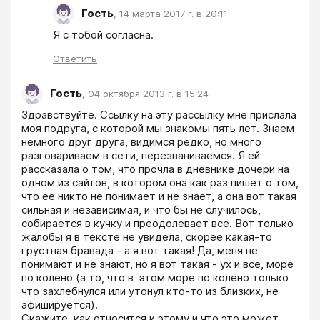
Гость
,
14 марта 2017 г. в 20:11
Я с тобой согласна.
Ответить
Гость
,
04 октября 2013 г. в 15:24
Здравствуйте. Ссылку на эту рассылку мне прислала 
моя подруга, с которой мы знакомы пять лет. Знаем 
немного друг друга, видимся редко, но много 
разговариваем в сети, перезваниваемся. Я ей 
рассказала о том, что прочла в дневнике дочери на 
одном из сайтов, в котором она как раз пишет о том, 
что ее никто не понимает и не знает, а она вот такая 
сильная и независимая, и что бы не случилось, 
собирается в кучку и преодолевает все. Вот только  
жалобы я в тексте не увидела, скорее какая-то 
грустная бравада - а я вот такая! Да, меня не 
понимают и не знают, но я вот такая - ух и все, море 
по колено (а то, что в  этом море по колено только 
что захлебнулся или утонул кто-то из близких, не 
афишируется).

Скажите, как относится к этому и что это может 