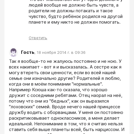
людей вообще не должно быть чувств, а 
родители не должны потакать и такое 
чувство, будто ребёнок родился на другой 
планете и ему никто не должен помогать.
Ответить
Гость
,
18 ноября 2014 г. в 09:36
Так я вообще-то не жалуюсь постоянно и не ною. У 
всех накипает - вот я и высказалась. А сестре как я 
могу втереть свои ценности, если во всей нашей 
семье они изначально другие? Родителей я люблю, 
когда они в моём понимании "нормальные". 
Например Ксюша как-то сказала, что хорошо 
дружит с соседними ребятами. Отец наорал на неё, 
потому что они из "бедных", как он выразился 
"лоховских" семей. Вроде нечего нашей принцессе 
дружбу водить с оборванцами. У меня он постоянно 
раскритиковывает одноклассников, а меня делает 
идеальной. Непонимание в том, что я считаю нельзя 
ставить себя выше планеты всей, быть нарциссом. И 