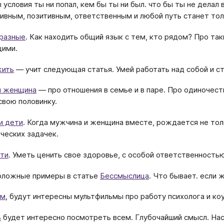
 условия ты ни попал, кем бы ты ни был. что бы ты не делал в
ивным, позитивным, ответственным и любой путь станет то
 разные
. Как находить общий язык с тем, кто рядом? Про так
ющими.
жить
— учит следующая статья. Умей работать над собой и с
и женщина
— про отношения в семье и в паре. Про одиночест
свою половинку.
и дети
. Когда мужчина и женщина вместе, рождается не толь
ческих задачек.
ети
. Уметь ценить свое здоровье, с особой ответственность
оложные примеры в статье
Бессмыслица
. Что бывает. если 
ам
, будут интересны мультфильмы про работу психолога и коу
ь
будет интересно посмотреть всем. Глубочайший смысл. На