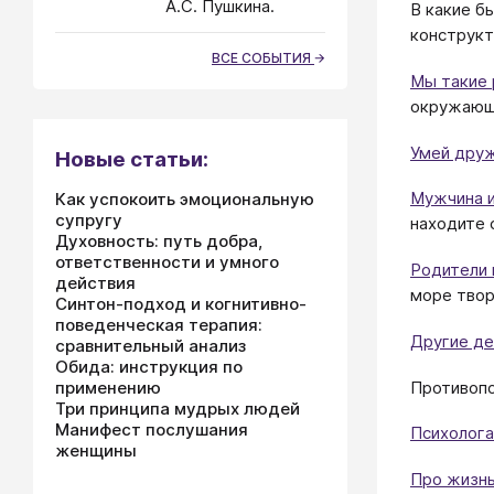
А.С. Пушкина.
В какие бы
конструкт
ВСЕ СОБЫТИЯ
Мы такие
окружа
Умей дру
Новые статьи:
Мужчина 
Как успокоить эмоциональную
супругу
находите 
Духовность: путь добра,
ответственности и умного
Родители 
действия
море твор
Синтон-подход и когнитивно-
поведенческая терапия:
Другие д
сравнительный анализ
Обида: инструкция по
Противоп
применению
Три принципа мудрых людей
Манифест послушания
Психолог
женщины
Про жизн