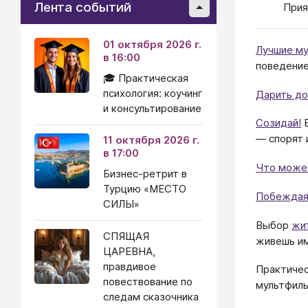
Лента событий
Прия
01 октября 2026 г.
Лучшие му
в 16:00
поведение
🎓 Практическая
психология: коучинг
Дарить д
и консультирование
Созидай!
В
— спорят 
11 октября 2026 г.
в 17:00
Что може
Бизнес-ретрит в
Турцию «МЕСТО
Побеждая
СИЛЫ»
Выбор
жи
СПЯЩАЯ
живешь им
ЦАРЕВНА,
правдивое
Практичес
повествование по
мультфиль
следам сказочника