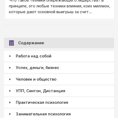
Что такое техники опережающего лидерства? В
принципе, это любые техники влияния, коих миллион,
которые дают основной выигрыш за счет
опережения конкурентов (партнеров, оппонентов и
прочих субъектов окружающей среды). Это ваш
выигрыш в уме и ловкости (в первую очередь), а
также скорости и силе (обычно в очередь вторую),
которые дают вам возможность, опередив другого
Содержание
и всех прочих, сформировать в жизни и ситуации те
границы, пространство и правила, которые
Работа над собой
обеспечивают максимально успешное ваше
продвижение.
Успех, деньги, бизнес
Человек и общество
УПП, Синтон, Дистанция
Практическая психология
Занимательная психология