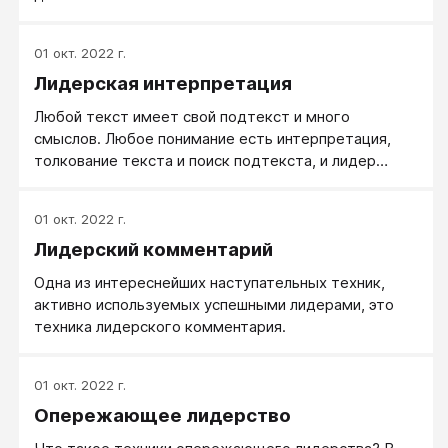
01 окт. 2022 г.
Лидерская интерпретация
Любой текст имеет свой подтекст и много
смыслов. Любое понимание есть интерпретация,
толкование текста и поиск подтекста, и лидер
берет этот процесс под свой контроль и активно в
него вмешивается. Умение понимать — это всегда
01 окт. 2022 г.
умение интерпретировать, делать перевод, а
Лидерский комментарий
лидерская интерпретация, или техника внутреннего
переводчика — это умение делать перевод,
Одна из интереснейших наступательных техник,
выгодный именно вам.
активно используемых успешными лидерами, это
техника лидерского комментария.
01 окт. 2022 г.
Опережающее лидерство