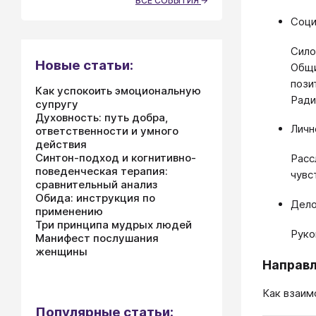
ВСЕ СОБЫТИЯ
Соци
Сило
Новые статьи:
Общи
пози
Как успокоить эмоциональную
Ради
супругу
Духовность: путь добра,
Личн
ответственности и умного
действия
Синтон-подход и когнитивно-
Расс
поведенческая терапия:
чувс
сравнительный анализ
Обида: инструкция по
Дело
применению
Три принципа мудрых людей
Руко
Манифест послушания
женщины
Направл
Как взаим
Популярные статьи: