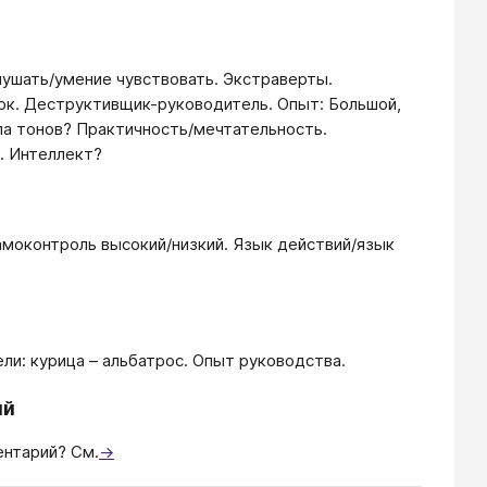
ушать/умение чувствовать. Экстраверты.
к. Деструктивщик-руководитель. Опыт: Большой,
ла тонов? Практичность/мечтательность.
. Интеллект?
моконтроль высокий/низкий. Язык действий/язык
и: курица – альбатрос. Опыт руководства.
ий
ентарий? См.
→