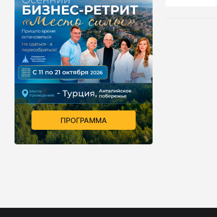
личности вл
Если вы мно
спортом, вы
этой област
интересует
приобретет
разовьете 
способности
ПРОГРАММА