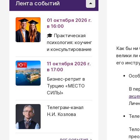
Лента событий
01 октября 2026 г.
в 16:00
🎓 Практическая
психология: коучинг
Как бы ни
и консультирование
велики ли
его инстр
11 октября 2026 г.
в 17:00
Особ
Бизнес-ретрит в
Турцию «МЕСТО
В пе
СИЛЫ»
акце
Личн
Телеграм-канал
Н.И. Козлова
Теле
Тело
прео