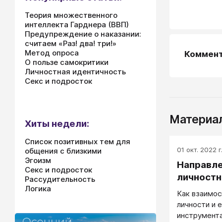
Теория множественного
интеллекта Гарднера (ВВП)
Предупреждение о наказании:
считаем «Раз! два! три!»
Метод опроса
Коммен
О пользе самокритики
Личностная идентичность
Секс и подросток
Материал
Хиты недели:
Список позитивных тем для
01 окт. 2022 г
общения с близкими
Эгоизм
Направле
Секс и подросток
личностн
Рассудительность
Логика
Как взаимос
личности и 
инструмент