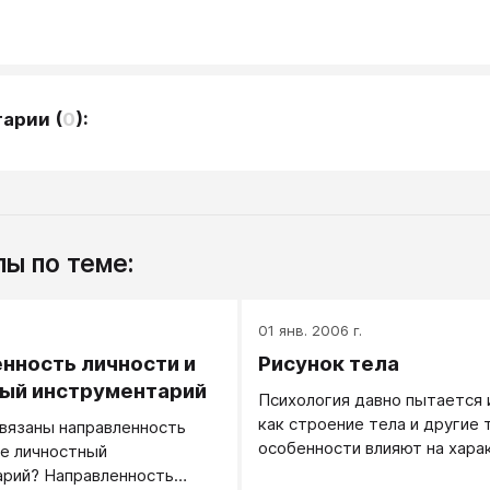
тарии
(
0
):
ы по теме:
.
01 янв. 2006 г.
нность личности и
Рисунок тела
ый инструментарий
Психология давно пытается 
как строение тела и другие
вязаны направленность
особенности влияют на хара
ее личностный
человека и его личностные
арий? Направленность