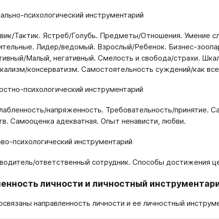
ально-психологический инструментарий
вик/Тактик. Ястреб/Голубь. Предметы/Отношения. Умение сл
тельные. Лидер/ведомый. Взрослый/Ребенок. Бизнес-зоопар
тивный/Малый, негативный. Смелость и свобода/страхи. Шка
кализм/консерватизм. Самостоятельность суждений/как все
остно-психологический инструментарий
лабленность/напряженность. Требовательность/принятие. Са
тв. Самооценка адекватная. Опыт ненависти, любви.
во-психологический инструментарий
водитель/ответственный сотрудник. Способы достижения цел
енность личности и личностный инструментар
освязаны направленность личности и ее личностный инструм