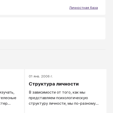
Личностная база
01 янв. 2006 г.
Структура личности
изучать,
В зависимости от того, как мы
 телесные
представляем психологическую
ктер
структуру личности, мы по-разному
строим свою работу с нею.