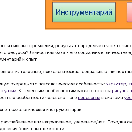
 были сильны стремления, результат определяется не только
 его ресурсы? Личностная база - это социальные, личностные
ументарий и опыт.
енности: телесные, психологические, социальные, личностны
рвую очередь это психологические особенности:
характер
,
т
нтуации
. К телесным особенностям можно отнести
рисунок 
остные особенности человека - его
верования
и система
уб
сно-психологический инструментарий
 расслабленное или напряженное, уверенное/нет. Походка с
доления боли, опыт нежности.