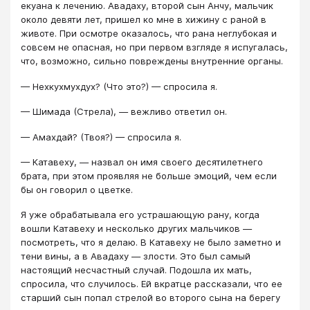
екуана к лечению. Авадаху, второй сын Анчу, мальчик
около девяти лет, пришел ко мне в хижину с раной в
животе. При осмотре оказалось, что рана неглубокая и
совсем не опасная, но при первом взгляде я испугалась,
что, возможно, сильно повреждены внутренние органы.
— Нехкухмухдух? (Что это?) — спросила я.
— Шимада (Стрела), — вежливо ответил он.
— Амахдай? (Твоя?) — спросила я.
— Катавеху, — назвал он имя своего десятилетнего
брата, при этом проявляя не больше эмоций, чем если
бы он говорил о цветке.
Я уже обрабатывала его устрашающую рану, когда
вошли Катавеху и несколько других мальчиков —
посмотреть, что я делаю. В Катавеху не было заметно и
тени вины, а в Авадаху — злости. Это был самый
настоящий несчастный случай. Подошла их мать,
спросила, что случилось. Ей вкратце рассказали, что ее
старший сын попал стрелой во второго сына на берегу