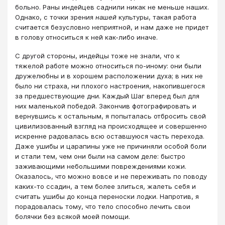
больно. Раны индейцев саднили никак не меньше наших.
Однако, с точки зрения
нашей
культуры, такая работа
считается безусловно неприятной, и нам даже не придет
в голову относиться к ней как-либо иначе.
С другой стороны, индейцы тоже не знали, что к
тяжелой работе можно относиться по-иному: они были
дружелюбны и в хорошем расположении духа; в них не
было ни страха, ни плохого настроения, накопившегося
за предшествующие дни. Каждый Шаг вперед был для
них маленькой победой. Закончив фотографировать и
вернувшись к остальным, я попыталась отбросить свой
цивилизованный взгляд на происходящее и совершенно
искренне радовалась всю оставшуюся часть перехода.
Даже ушибы и царапины уже не причиняли особой боли
и стали тем, чем они были на самом деле: быстро
заживающими небольшими повреждениями кожи.
Оказалось, что можно вовсе и не переживать по поводу
каких-то ссадин, а тем более злиться, жалеть себя и
считать ушибы до конца переноски лодки. Напротив, я
порадовалась тому, что тело способно лечить свои
болячки без всякой моей помощи.