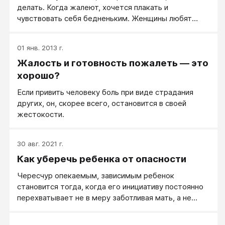
делать. Когда жалеют, хочется плакать и
чувствовать себя бедненьким. Женщины любят
заботиться о маленьких и несчастных, любят
жалеть, но результат такого женского воспитания
01 янв. 2013 г.
— девочка, а не мальчик.
Жалость и готовность пожалеть — это
хорошо?
Если привить человеку боль при виде страдания
других, он, скорее всего, остановится в своей
жестокости.
30 авг. 2021 г.
Как уберечь ребенка от опасности
Чересчур опекаемым, зависимым ребенок
становится тогда, когда его инициативу постоянно
перехватывает не в меру заботливая мать, а не
когда малыша держали на руках в первые месяцы
его жизни, что ему было особенно важно.