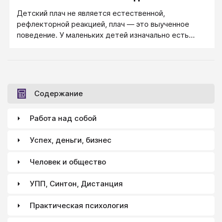
Детский плач не является естественной,
рефлекторной реакцией, плач — это выученное
поведение. У маленьких детей изначально есть
только врожденный призывающий или недовольный
крик, из которого постепенно формируется
(ищется ребенком) плач, с помощью которого
ребенок может управлять взрослыми.
Содержание
Работа над собой
Успех, деньги, бизнес
Человек и общество
УПП, Синтон, Дистанция
Практическая психология