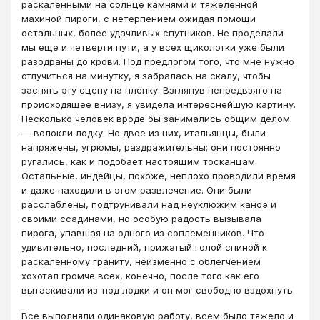
раскаленными на солнце камнями и тяжеленной
махиной пироги, с нетерпением ожидая помощи
остальных, более удачливых спутников. Не проделали
мы еще и четверти пути, а у всех щиколотки уже были
разодраны до крови. Под предлогом того, что мне нужно
отлучиться на минутку, я забралась на скалу, чтобы
заснять эту сцену на пленку. Взглянув непредвзято на
происходящее внизу, я увидела интереснейшую картину.
Несколько человек вроде бы занимались общим делом
— волокли лодку. Но двое из них, итальянцы, были
напряжены, угрюмы, раздражительны; они постоянно
ругались, как и подобает настоящим тосканцам.
Остальные, индейцы, похоже, неплохо проводили время
и даже находили в этом развлечение. Они были
расслаблены, подтрунивали над неуклюжим каноэ и
своими ссадинами, но особую радость вызывала
пирога, упавшая на одного из соплеменников. Что
удивительно, последний, прижатый голой спиной к
раскаленному граниту, неизменно с облегчением
хохотал громче всех, конечно, после того как его
вытаскивали из-под лодки и он мог свободно вздохнуть.
Все выполняли одинаковую работу, всем было тяжело и