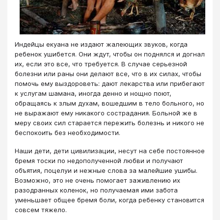
Индейцы екуана не издают жалеющих звуков, когда
ребенок ушибется. Они ждут, чтобы он поднялся и догнал
их, если это все, что требуется. В случае серьезной
болезни или раны они делают все, что в их силах, чтобы
помочь ему выздороветь: дают лекарства или прибегают
к услугам шамана, иногда денно и нощно поют,
обращаясь к злым духам, вошедшим в тело больного, но
не выражают ему никакого сострадания. Больной же в
меру своих сил старается пережить болезнь и никого не
беспокоить без необходимости.
Наши дети, дети цивилизации, несут на себе постоянное
бремя тоски по недополученной любви и получают
объятия, поцелуи и нежные слова за малейшие ушибы.
Возможно, это не очень помогает заживлению их
разодранных коленок, но получаемая ими забота
уменьшает общее бремя боли, когда ребенку становится
совсем тяжело.