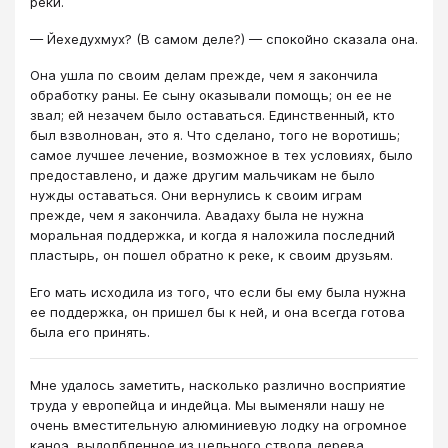
реки.
— Йехедухмух? (В самом деле?) — спокойно сказала она.
Она ушла по своим делам прежде, чем я закончила
обработку раны. Ее сыну оказывали помощь; он ее не
звал; ей незачем было оставаться. Единственный, кто
был взволнован, это я. Что сделано, того не воротишь;
самое лучшее лечение, возможное в тех условиях, было
предоставлено, и даже другим мальчикам не было
нужды оставаться. Они вернулись к своим играм
прежде, чем я закончила. Авадаху была не нужна
моральная поддержка, и когда я наложила последний
пластырь, он пошел обратно к реке, к своим друзьям.
Его мать исходила из того, что если бы ему была нужна
ее поддержка, он пришел бы к ней, и она всегда готова
была его принять.
Мне удалось заметить, насколько различно восприятие
труда у европейца и индейца. Мы выменяли нашу не
очень вместительную алюминиевую лодку на огромное
каноэ, выдолбленное из цельного ствола дерева.