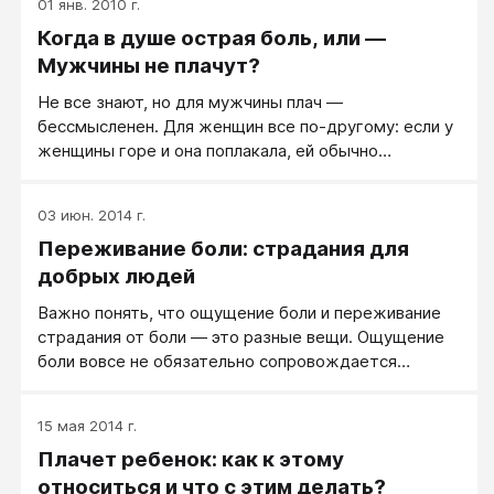
01 янв. 2010 г.
Когда в душе острая боль, или —
Мужчины не плачут?
Не все знают, но для мужчины плач —
бессмысленен. Для женщин все по-другому: если у
женщины горе и она поплакала, ей обычно
становится легче, женщине плач помогает
справиться с душевной болью. А у мужчин все не
03 июн. 2014 г.
так, их горе и их боль плачем не облегчается, нет.
Переживание боли: страдания для
Мужчины не плачут, потому что для них это обычно
бессмыленно, и для того, чтобы оставаться
добрых людей
мужчинами, то есть сильными и разумными людьми.
Важно понять, что ощущение боли и переживание
страдания от боли — это разные вещи. Ощущение
боли вовсе не обязательно сопровождается
страданием.
15 мая 2014 г.
Плачет ребенок: как к этому
относиться и что с этим делать?