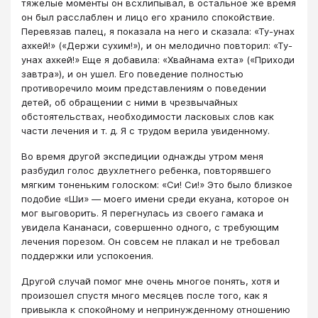
тяжелые моменты он всхлипывал, в остальное же время
он был расслаблен и лицо его хранило спокойствие.
Перевязав палец, я показала на него и сказала: «Ту-унах
ахкей!» («Держи сухим!»), и он мелодично повторил: «Ту-
унах ахкей!» Еще я добавила: «Хвайнама ехта» («Приходи
завтра»), и он ушел. Его поведение полностью
противоречило моим представлениям о поведении
детей, об обращении с ними в чрезвычайных
обстоятельствах, необходимости ласковых слов как
части лечения и т. д. Я с трудом верила увиденному.
Во время другой экспедиции однажды утром меня
разбудил голос двухлетнего ребенка, повторявшего
мягким тоненьким голоском: «Си! Си!» Это было близкое
подобие «Ши» — моего имени среди екуана, которое он
мог выговорить. Я перегнулась из своего гамака и
увидела Кананаси, совершенно одного, с требующим
лечения порезом. Он совсем не плакал и не требовал
поддержки или успокоения.
Другой случай помог мне очень многое понять, хотя и
произошел спустя много месяцев после того, как я
привыкла к спокойному и непринужденному отношению