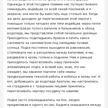
Однажды в этой посудине помимо нас путешествовало
семнадцать индейцев со всей своей поклажей, и я
уверена, она могла бы вместить еще столько же. Когда
же дело доходило до перетаскивания этой пироги с
помощью только четырех или пяти индейцев через почти
километровую полосу валунов и булыжников в обход
водопада, мы представляли собой печальное зрелище.
Приходилось подкладывать бревна и катить каноэ
сантиметр за сантиметром под палящими лучами
солнца. Лодка постоянно выходила из равновесия,
сталкивала нас в расщелины между валунами, и мы
раздирали в кровь голени и лодыжки. Нам и раньше
приходилось перетаскивать нашу прежнюю
алюминиевую лодку, и всякий раз, зная, что нас
ожидает, мы заранее портили себе нервы
предвкушением тяжелой работы и избитых в кровь ног. И
вот, добравшись до водопада Арепучи, мы настроились
на страдания и с траурными лицами принялись
перетаскивать чертову посудину по камням.
Лодка часто опрокидывалась на бок, заодно
придавливая и одного из нас. Бедняга оказывался между