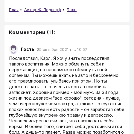
Плач
Автор Ж. Ледлофф
Боль
Комментарии
(
1
):
Гость
,
25 октября 2021 г. в 10:57
Последствия, Карл. Я хочу знать последствия 
такого воспитания. Можно обмануть себя и 
окружающих, но невозможно обмануть свой 
организм. Ты можешь ехать на авто и бесконечно 
его травмировать, улыбаясь при этом. Но ты 
должен знать - что очень скоро автомобиль 
заглохнет. Хороший пример - мой муж. За 33 года 
жизни под девизом "все хорошо", сегодня - лучше, 
чем вчера и хуже чем завтра, а также - отсутствие 
плохих новостей и есть радость - он заработал себе 
глубочайшую внутреннюю травму и депрессию. 
Человек искренне считает, что насиловать себя - 
норма. И более того, считает себя достойным этой 
боли. А душа-то плачет. Разве можно позаботится о 