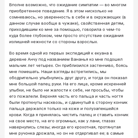
Вполне возможно, что ожидание симпатии — во многом
приобретенное поведение. Я в этом нисколько не
сомневаюсь, но уверенность в себе и в окружающих (в
данном случае вообще в чужаке), свойственная детям,
приходившим ко мне за помощью, говорила о чем-то
куда более глубоком, чем просто отсутствие ожидания
излишней нежности со стороны взрослых.
Во время одной из первых экспедиций к екуана в
деревне Анчу под названием Вананья ко мне подошел
мальчик лет четырех. Он приблизился застенчиво, боясь
мне помешать. Наши взгляды встретились, мы
ободрительно улыбнулись друг другу, и тогда он показал
мне большой палец руки. На его лице, кроме искренней
улыбки, не было ни жалости к себе, ни просьбы, чтобы
его пожалели. Верхняя часть его пальца и часть ногтя
были проткнуты насквозь, и сдвинутый в сторону кончик
пальца держался только на коже и полузапекшейся
крови. Когда я принялась чистить палец и ставить кончик
на свое место, на его огромных, как у лани, глазах
навернулись слезы; иногда его крохотная, протянутая
мне ручонка дрожала, но он не отдергивал ее; в самые