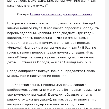
менее ясен. Действительно, зачем мужчине жениться,
какая ему в этом нужда?
Смотри
Почему и зачем люди создают семью
Прекрасно помню разговор с одним парнем, Володей,
членом нашего клуба. Я его как-то спросил: «Володь, ты
парень здоровый, крепкий, тебе двадцать три года и
зарабатываешь нормально — что не женишься?»
Спросил его вроде в шутку, а он отвечает всерьез:
«Николай Иванович, а зачем мне жениться?» Я был не
готов к такому вопросу, даже немного опешил: «Как
зачем? Ведь человеку нужна семья, дети...» — «А что
дети? — отвечает Володя, — я свой вклад вношу...»
Народ собирается вокруг нас, а он продолжает свою
мысль, уже в наступление перешел:
— А действительно, Николай Иванович, давайте
разберемся, зачем мне жениться. Во-первых, семья мне
экономически выгодна? Девушки (обращается он к
рядом стоящим девушкам), вы как рассчитываете, что
вы мужа будете содержать или он вас должен
содержать? (Девушки засмеялись, ответ ясен.) И смотрю