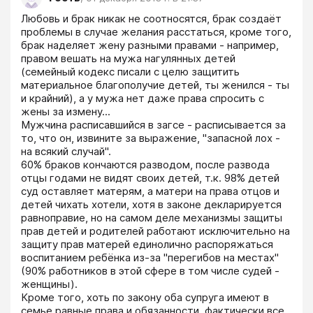
Любовь и брак никак не соотносятся, брак создаёт 
проблемы в случае желания расстаться, кроме того, 
брак наделяет жену разными правами - например, 
правом вешать на мужа нагулянных детей 
(семейный кодекс писали с целю защитить 
материальное благополучие детей, ты женился - ты 
и крайний), а у мужа нет даже права спросить с 
жены за измену...

Мужчина расписавшийся в загсе - расписывается за 
то, что он, извините за выражение, "запасной лох - 
на всякий случай".

60% браков кончаются разводом, после развода 
отцы годами не видят своих детей, т.к. 98% детей 
суд оставляет матерям, а матери на права отцов и 
детей чихать хотели, хотя в законе декларируется 
равноправие, но на самом деле механизмы защиты 
прав детей и родителей работают исключительно на 
защиту прав матерей единолично распоряжаться 
воспитанием ребёнка из-за "перегибов на местах" 
(90% работников в этой сфере в том числе судей - 
женщины).

Кроме того, хоть по закону оба супруга имеют в 
семье равные права и обязанности, фактически все 