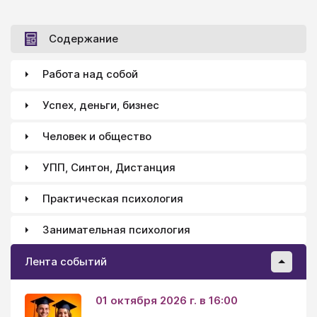
«Эриксон», «Икеа», «Сааб») и масштабными
социальными программами, направленными на
поддержку незащищенных слоев общества. Доля
Содержание
валового внутреннего продукта, затрачиваемая, к
примеру, на социальное обеспечение пожилых и
Работа над собой
престарелых, — самая высокая в мире. Есть
бесплатное медицинское обслуживание. На
Успех, деньги, бизнес
финансирование здравоохранения уходит около
80% подоходных налогов.
Человек и общество
УПП, Синтон, Дистанция
Практическая психология
Занимательная психология
Лента событий
01 октября 2026 г. в 16:00