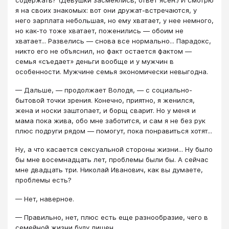
я на своих знакомых: вот они дружат-встречаются, у
него зарплата небольшая, но ему хватает, у нее немного,
но как-то тоже хватает, поженились — обоим не
хватает... Развелись — снова все нормально... Парадокс,
никто его не объяснил, но факт остается фактом —
семья «съедает» деньги вообще и у мужчин в
особенности. Мужчине семья экономически невыгодна.
— Дальше, — продолжает Володя, — с социально-
бытовой точки зрения. Конечно, приятно, я женился,
жена и носки заштопает, и борщ сварит. Но у меня и
мама пока жива, обо мне заботится, и сам я не без рук
плюс подруги рядом — помогут, пока понравиться хотят...
Ну, а что касается сексуальной стороны жизни... Ну было
бы мне восемнадцать лет, проблемы были бы. А сейчас
мне двадцать три. Николай Иванович, как вы думаете,
проблемы есть?
— Нет, наверное.
— Правильно, нет, плюс есть еще разнообразие, чего в
семейной жизни буду лишен...