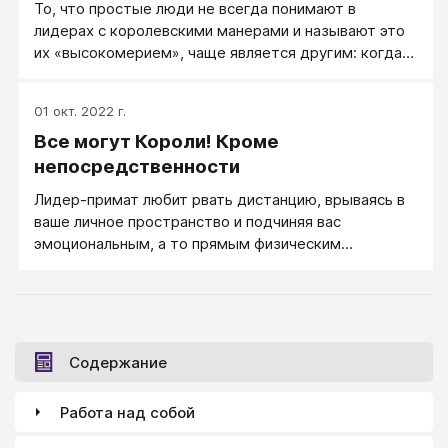
То, что простые люди не всегда понимают в
лидерах с королевскими манерами и называют это
их «высокомерием», чаще является другим: когда-
то — соображениями эффективности влияния,
когда-то — осторожностью, а когда-то —
01 окт. 2022 г.
элементарной аккуратностью.
Все могут Короли! Кроме
непосредственности
Лидер-примат любит рвать дистанцию, врываясь в
ваше личное пространство и подчиняя вас
эмоциональным, а то прямым физическим
воздействием. В другое время и в другой ситуации
он же будет повернут к вам спиной, ровно потому,
что вы для него на самом деле — пустое место.
Лидера-примата интересует только он сам,
соответственно он не будет уважать ни вашу
Содержание
потребность в личном пространстве, ни ваш к нему
интерес и желание близости.
Работа над собой