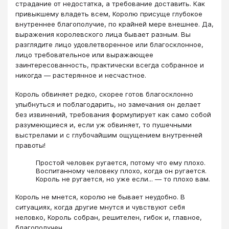
страдание от недостатка, а требование доставить. Как
привыкшему владеть всем, Королю присуще глубокое
внутреннее благополучие, по крайней мере внешнее. Да,
выражения королевского лица бывает разным. Вы
разглядите лицо удовлетворенное или благосклонное,
лицо требовательное или выражающее
заинтересованность, практически всегда собранное и
никогда — растерянное и несчастное.
Король обвиняет редко, скорее готов благосклонно
улыбнуться и поблагодарить, но замечания он делает
без извинений, требования формулирует как само собой
разумеющиеся и, если уж обвиняет, то пушечными
выстрелами и с глубочайшим ощущением внутренней
правоты!
Простой человек ругается, потому что ему плохо.
Воспитанному человеку плохо, когда он ругается.
Король не ругается, но уже если... — то плохо вам.
Король не мнется, королю не бывает неудобно. В
ситуациях, когда другие мнутся и чувствуют себя
неловко, Король собран, решителен, гибок и, главное,
благополучен.